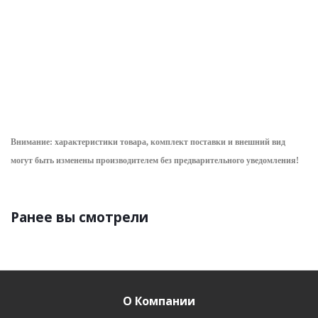
h=1300мм, ступ.
уточнить срок
565.16
руб.
/
2 222.84
руб.
/
4 329.78
руб.
шт
шт
шт
Внимание: характеристики товара, комплект поставки и внешний вид
могут быть изменены производителем без предварительного уведом
ления!
Ранее вы смотрели
О Компании