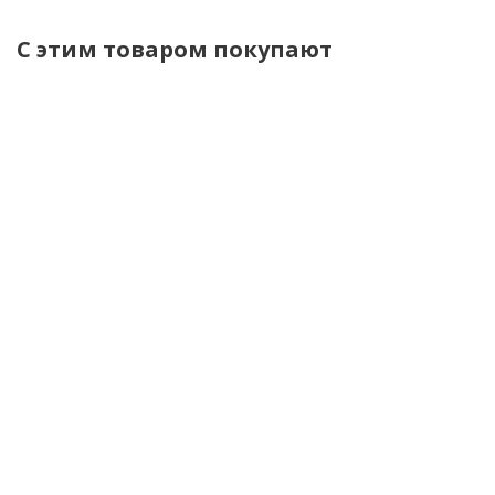
С этим товаром покупают
Услуги по
НГИ-390х300-
ЛСП-1,3АТК-ОНИ
испытанию
ОНИКС
лестница
заземлений
накладка
стеклопластико
переносных
гибкая
приставная
(визуальный
изолирующая
Телеком,
осмотр)
390х300мм до
абразивное
1кВ
покрытие
уточнить сроки
ступеней, крюк
уточнить сроки