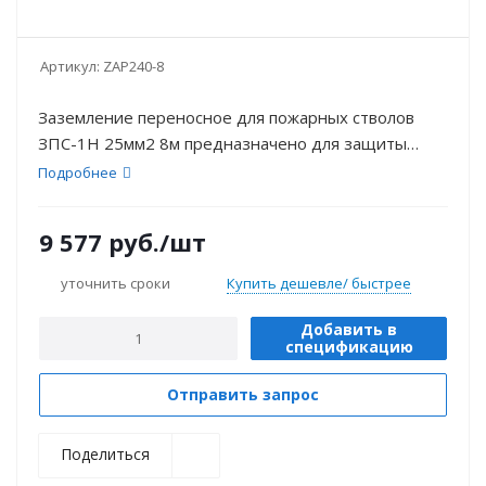
Артикул:
ZAP240-8
Заземление переносное для пожарных стволов
ЗПС-1Н 25мм2 8м предназначено для защиты
работающих на пожарных машинах на случай
Подробнее
ошибочной подачи напряжения на этот участок.
9 577
руб.
/шт
уточнить сроки
Купить дешевле/ быстрее
Добавить в
спецификацию
Отправить запрос
Поделиться