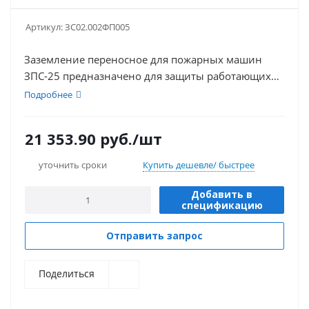
Артикул:
ЗС02.002ФП005
Заземление переносное для пожарных машин
ЗПС-25 предназначено для защиты работающих
на пожарных машинах при попадании струи из
Подробнее
ствола на токоведущие части электроустановок,
находящихся под напряжением или при
21 353.90
руб.
/шт
появлении на машинах наведенного напряжения.
уточнить сроки
Купить дешевле/ быстрее
Добавить в
спецификацию
Отправить запрос
Поделиться