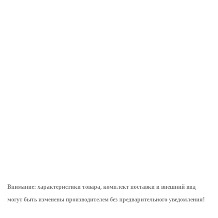
Услуги по
НГИ-390х300-
ЛСП-1,3АТК-ОНИ
испытанию
ОНИКС накладка
лестница
заземлений
гибкая
стеклопластико
переносных
изолирующая
приставная
(визуальный
390х300мм до
Телеком,
осмотр)
1кВ
абразивное
покрытие
уточнить сроки
уточнить сроки
ступеней, крю
h=1300мм, ступ
уточнить сро
565.16
руб.
/
2 222.84
руб.
/
4 329.78
руб.
шт
шт
шт
Внимание: характеристики товара, комплект поставки и внешний вид
могут быть изменены производителем без предварительного уведом
ления!