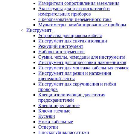
Измерители сопротивления заземления
Аксессуары для трассоискателей и
измерительных приборов
Преобразователи переменного тока
Мультиметры, комбинированные приборы
Инструмент
Устройства для прокола кабеля
Инструмент для снятия изоляции
Режущий инструмент
Наборы инструментов
Сумки, чехлы, чемоданы для инструмента
Инструмент для опрессовки наконечников
Инструмент для монтажа кабельных стяжек
Инструмент для резки и натяжения
крепежной ленты
Инструмент для скручивания и гибки
проводов
Клещи изолирующие для снятия
предохранителей
Клещи переставные
Ключи гаечные
Кусачки
Ножи кабельные
Отвёртки
Плоскогубцы,пассатижи