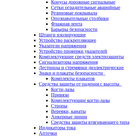
Конусы дорожные сигнальные
Сетки оградительные аварийные
Резиновые покрывала
Опознавательные столбики
Флажная лента
Барьеры безопасности
Штанги изолирующие
Устройство раскрепляющее
Указатели напряжения
Устройство проверки указателей
Комплектующие средств электрозащиты
Сигнализаторы напряжения
Лестницы и стремянки диэлектрические
Знаки и плакаты безопасности
Комплекты плакатов
Средства защиты от падения с высоты
Когти,лазы
Привязи
Комплектующие когти-лазы
Стропы
Веревки, канаты
Анкерные линии
Средства защиты втягивающего типа
Индикаторы тока
Аптечки