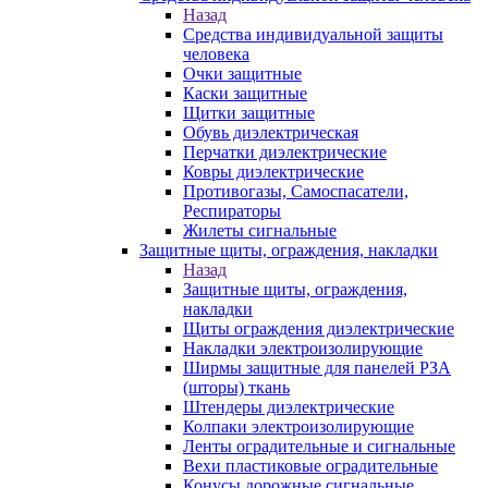
Назад
Средства индивидуальной защиты
человека
Очки защитные
Каски защитные
Щитки защитные
Обувь диэлектрическая
Перчатки диэлектрические
Ковры диэлектрические
Противогазы, Самоспасатели,
Респираторы
Жилеты сигнальные
Защитные щиты, ограждения, накладки
Назад
Защитные щиты, ограждения,
накладки
Щиты ограждения диэлектрические
Накладки электроизолирующие
Ширмы защитные для панелей РЗА
(шторы) ткань
Штендеры диэлектрические
Колпаки электроизолирующие
Ленты оградительные и сигнальные
Вехи пластиковые оградительные
Конусы дорожные сигнальные