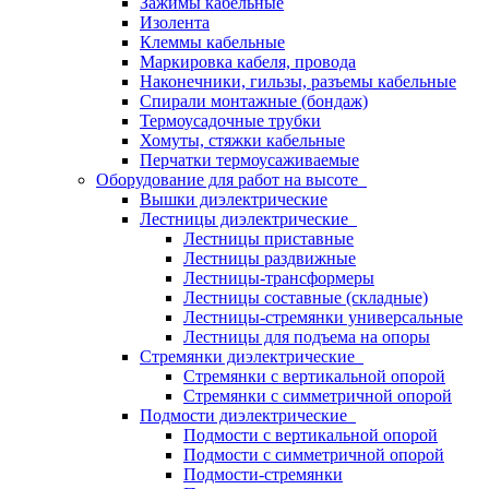
Зажимы кабельные
Изолента
Клеммы кабельные
Маркировка кабеля, провода
Наконечники, гильзы, разъемы кабельные
Спирали монтажные (бондаж)
Термоусадочные трубки
Хомуты, стяжки кабельные
Перчатки термоусаживаемые
Оборудование для работ на высоте
Вышки диэлектрические
Лестницы диэлектрические
Лестницы приставные
Лестницы раздвижные
Лестницы-трансформеры
Лестницы составные (складные)
Лестницы-стремянки универсальные
Лестницы для подъема на опоры
Стремянки диэлектрические
Стремянки с вертикальной опорой
Стремянки с симметричной опорой
Подмости диэлектрические
Подмости с вертикальной опорой
Подмости с симметричной опорой
Подмости-стремянки