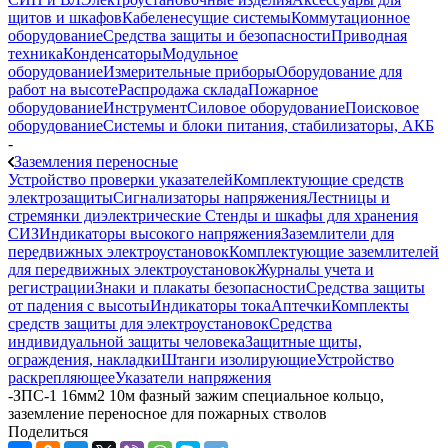
щитов и шкафов
Кабеленесущие системы
Коммутационное
оборудование
Средства защиты и безопасности
Приводная
техника
Конденсаторы
Модульное
оборудование
Измерительные приборы
Оборудование для
работ на высоте
Распродажа склада
Пожарное
оборудование
Инструмент
Силовое оборудование
Поисковое
оборудование
Системы и блоки питания, стабилизаторы, АКБ
-
Заземления переносные
Устройство проверки указателей
Комплектующие средств
электрозащиты
Сигнализаторы напряжения
Лестницы и
стремянки диэлектрические
Стенды и шкафы для хранения
СИЗ
Индикаторы высокого напряжения
Заземлители для
передвижных электроустановок
Комплектующие заземлителей
для передвижных электроустановок
Журналы учета и
регистрации
Знаки и плакаты безопасности
Средства защиты
от падения с высоты
Индикаторы тока
Аптечки
Комплекты
средств защиты для электроустановок
Средства
индивидуальной защиты человека
Защитные щиты,
ограждения, накладки
Штанги изолирующие
Устройство
раскрепляющее
Указатели напряжения
-
ЗПС-1 16мм2 10м фазный зажим специальное кольцо,
заземление переносное для пожарных стволов
Поделиться