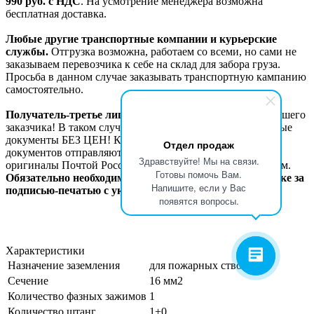
990
руб. с НДС
. На усмотрение менеджера возможна
бесплатная доставка.
Любые другие транспортные компании и курьерские
службы.
Отгрузка возможна, работаем со всеми, но сами не
заказываем перевозчика к себе на склад для забора груза.
Просьба в данном случае заказывать транспортную кампанию
самостоятельно.
Получатель-третье лицо!
Возможна отгрузка в адрес Вашего
заказчика! В таком случае с грузом идут сопроводительные
документы БЕЗ ЦЕН! Копии товаросопроводительных
Отдел продаж
документов отправляются Вам по электронной почте,
Здравствуйте! Мы на связи.
оригиналы Почтой России или другим удобным способом.
Готовы помочь Вам.
Обязательно необходимо официальное письмо на бланке за
Напишите, если у Вас
подписью-печатью с указанием данных по отгрузке.
появятся вопросы.
Характеристики
Назначение заземления
для пожарных стволов
Сечение
16 мм2
Количество фазных зажимов
1
Количество штанг
1+0