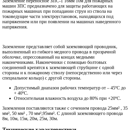
Заземление переносное ЗПС-1 16мм 10м для пожарных
машин ЗПС предназначено для защиты работающих на
пожарных машинах при попадании струи из ствола на
токоведущие части электроустановок, находящихся под
напряжением или при появлении на машинах наведенного
напряжения.
Заземление представляет собой заземляющий проводник,
выполненный из гибкого медного провода в прозрачной
оболочке, опрессованный на концах медными
наконечниками. Наконечники с помощью болтовых
соединений крепятся к заземляющей струбцине с одной
стороны и к пожарному стволу (непосредственно или через
специальное кольцо) с другой стороны.
Допустимый диапазон рабочих температур от – 45ºC до
+ 40ºC.
Относительная влажность воздуха до 80% при +20ºC.
Заземления поставляются также с сечением провода 25мм² , 35
мм², 50 мм² , 70 мм²,95мм². С длиной заземляющего провода
8м, 10м, 15м, 20м, 25м, 30м.
Технические характеристики