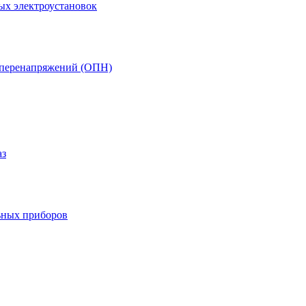
ых электроустановок
т перенапряжений (ОПН)
аз
ьных приборов