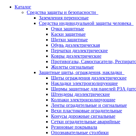
Каталог
Средства защиты и безопасности
Заземления переносные
Средства индивидуальной защиты человека
Очки защитные
Каски защитные
Щитки защитные
Обувь диэлектрическая
Перчатки диэлектрические
Ковры диэлектрические
Противогазы, Самоспасатели, Респират
Жилеты сигнальные
Защитные щиты, ограждения, накладки
Щиты ограждения диэлектрические
Накладки электроизолирующие
Ширмы защитные для панелей РЗА (што
Штендеры диэлектрические
Колпаки электроизолирующие
Ленты оградительные и сигнальные
Вехи пластиковые оградительные
Конусы дорожные сигнальные
Сетки оградительные аварийные
Резиновые покрывала
Опознавательные столбики