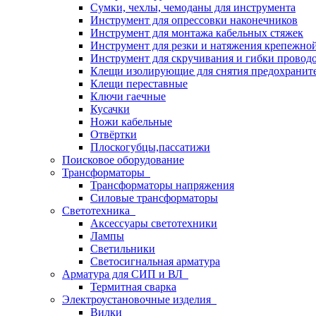
Сумки, чехлы, чемоданы для инструмента
Инструмент для опрессовки наконечников
Инструмент для монтажа кабельных стяжек
Инструмент для резки и натяжения крепежно
Инструмент для скручивания и гибки провод
Клещи изолирующие для снятия предохранит
Клещи переставные
Ключи гаечные
Кусачки
Ножи кабельные
Отвёртки
Плоскогубцы,пассатижи
Поисковое оборудование
Трансформаторы
Трансформаторы напряжения
Силовые трансформаторы
Светотехника
Аксессуары светотехники
Лампы
Светильники
Светосигнальная арматура
Арматура для СИП и ВЛ
Термитная сварка
Электроустановочные изделия
Вилки