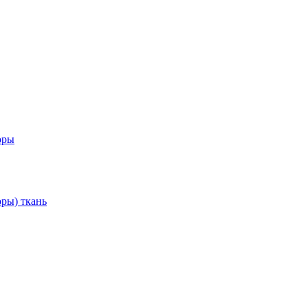
оры
ры) ткань