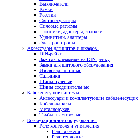
Выключатели
Рамки
Розетки
Светорегуляторы
Силовые разъемы
Тройники, адаптеры, колодки
Удлинители, адаптеры
Электропатроны
Аксессуары для щитов и шкафов
DIN-рейки
Зажимы клеммные на DIN-рейку
Замки для щитового оборудования
Изоляторы шинные
Сальники
Шины нулевые
Шины соединительные
Кабеленесущие системы
Аксессуары и комплектующие кабеленесущих
Кабель-каналы
Металлорукав
Трубы пластиковые
Коммутационное оборудование
Реле контроля и управления
Реле времени
Реле тепловые