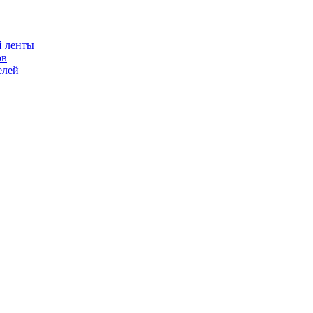
й ленты
ов
елей