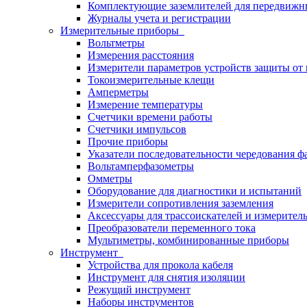
Комплектующие заземлителей для передвижн
Журналы учета и регистрации
Измерительные приборы
Вольтметры
Измерения расстояния
Измерители параметров устройств защиты о
Токоизмерительные клещи
Амперметры
Измерение температуры
Счетчики времени работы
Счетчики импульсов
Прочие приборы
Указатели последовательности чередования ф
Вольтамперфазометры
Омметры
Оборудование для диагностики и испытаний
Измерители сопротивления заземления
Аксессуары для трассоискателей и измерител
Преобразователи переменного тока
Мультиметры, комбинированные приборы
Инструмент
Устройства для прокола кабеля
Инструмент для снятия изоляции
Режущий инструмент
Наборы инструментов