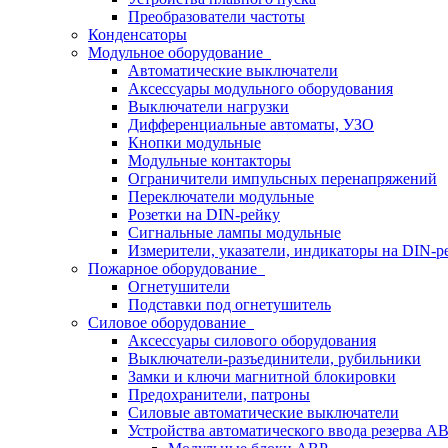
Преобразователи частоты
Конденсаторы
Модульное оборудование
Автоматические выключатели
Аксессуары модульного оборудования
Выключатели нагрузки
Дифференциальные автоматы, УЗО
Кнопки модульные
Модульные контакторы
Ограничители импульсных перенапряжений
Переключатели модульные
Розетки на DIN-рейку
Сигнальные лампы модульные
Измерители, указатели, индикаторы на DIN-р
Пожарное оборудование
Огнетушители
Подставки под огнетушитель
Силовое оборудование
Аксессуары силового оборудования
Выключатели-разъединители, рубильники
Замки и ключи магнитной блокировки
Предохранители, патроны
Силовые автоматические выключатели
Устройства автоматического ввода резерва 