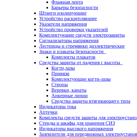
Флажная лента
Барьеры безопасности
Штанги изолирующие
Устройство раскрепляющее
Указатели напряжения
Устройство проверки указателей
Комплектующие средств электрозащиты
Сигнализаторы напряжения
Лестницы и стремянки диэлектрические
Знаки и плакаты безопасности
Комплекты плакатов
Средства защиты от падения с высоты
Когти,лазы
Привязи
Комплектующие когти-лазы
Стропы
Веревки, канаты
Анкерные линии
Средства защиты втягивающего типа
Индикаторы тока
Аптечки
Комплекты средств защиты для электроустан
Стенды и шкафы для хранения СИЗ
Индикаторы высокого напряжения
Заземлители для передвижных электроустано