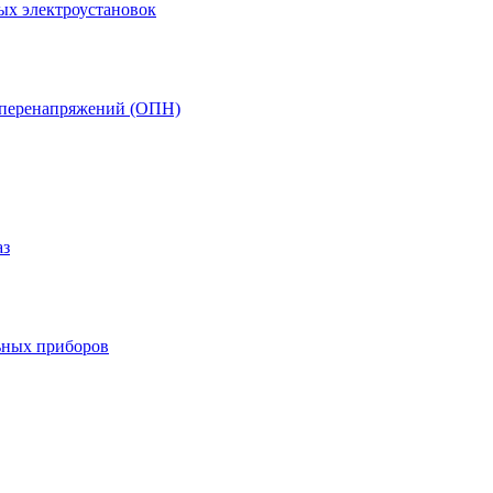
ых электроустановок
т перенапряжений (ОПН)
аз
ьных приборов