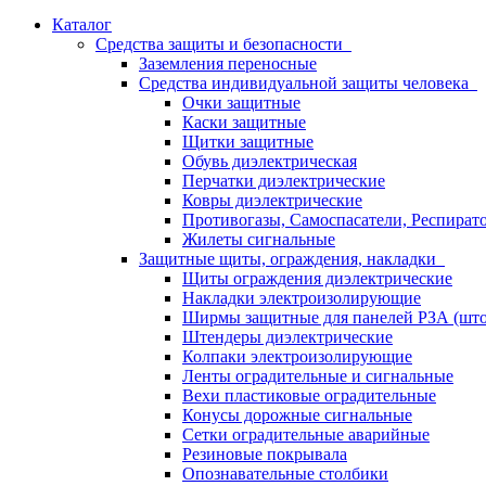
Каталог
Средства защиты и безопасности
Заземления переносные
Средства индивидуальной защиты человека
Очки защитные
Каски защитные
Щитки защитные
Обувь диэлектрическая
Перчатки диэлектрические
Ковры диэлектрические
Противогазы, Самоспасатели, Респират
Жилеты сигнальные
Защитные щиты, ограждения, накладки
Щиты ограждения диэлектрические
Накладки электроизолирующие
Ширмы защитные для панелей РЗА (што
Штендеры диэлектрические
Колпаки электроизолирующие
Ленты оградительные и сигнальные
Вехи пластиковые оградительные
Конусы дорожные сигнальные
Сетки оградительные аварийные
Резиновые покрывала
Опознавательные столбики