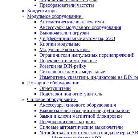
Преобразователи частоты
Конденсаторы
Модульное оборудование
Автоматические выключатели
Аксессуары модульного оборудования
Выключатели нагрузки
Дифференциальные автоматы, УЗО
Кнопки модульные
Модульные контакторы
Ограничители импульсных перенапряжений
Переключатели модульные
Розетки на DIN-рейку
Сигнальные лампы модульные
Измерители, указатели, индикаторы на DIN-р
Пожарное оборудование
Огнетушители
Подставки под огнетушитель
Силовое оборудование
Аксессуары силового оборудования
Выключатели-разъединители, рубильники
Замки и ключи магнитной блокировки
Предохранители, патроны
Силовые автоматические выключатели
Устройства автоматического ввода резерва 