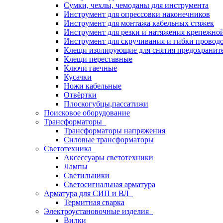
Сумки, чехлы, чемоданы для инструмента
Инструмент для опрессовки наконечников
Инструмент для монтажа кабельных стяжек
Инструмент для резки и натяжения крепежно
Инструмент для скручивания и гибки провод
Клещи изолирующие для снятия предохранит
Клещи переставные
Ключи гаечные
Кусачки
Ножи кабельные
Отвёртки
Плоскогубцы,пассатижи
Поисковое оборудование
Трансформаторы
Трансформаторы напряжения
Силовые трансформаторы
Светотехника
Аксессуары светотехники
Лампы
Светильники
Светосигнальная арматура
Арматура для СИП и ВЛ
Термитная сварка
Электроустановочные изделия
Вилки