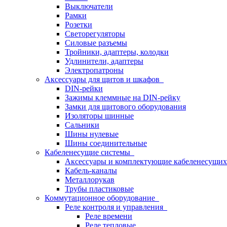
Выключатели
Рамки
Розетки
Светорегуляторы
Силовые разъемы
Тройники, адаптеры, колодки
Удлинители, адаптеры
Электропатроны
Аксессуары для щитов и шкафов
DIN-рейки
Зажимы клеммные на DIN-рейку
Замки для щитового оборудования
Изоляторы шинные
Сальники
Шины нулевые
Шины соединительные
Кабеленесущие системы
Аксессуары и комплектующие кабеленесущих
Кабель-каналы
Металлорукав
Трубы пластиковые
Коммутационное оборудование
Реле контроля и управления
Реле времени
Реле тепловые