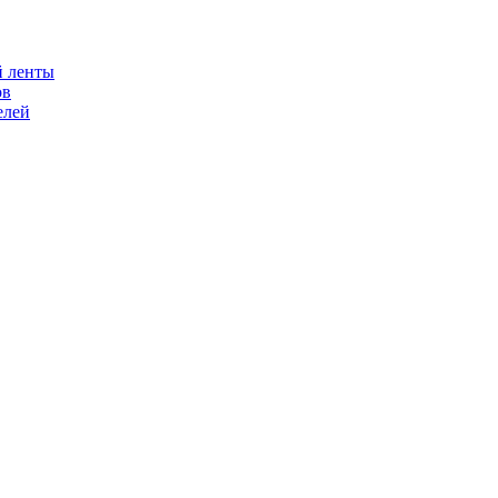
й ленты
ов
елей