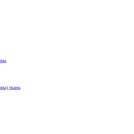
оры
ры) ткань