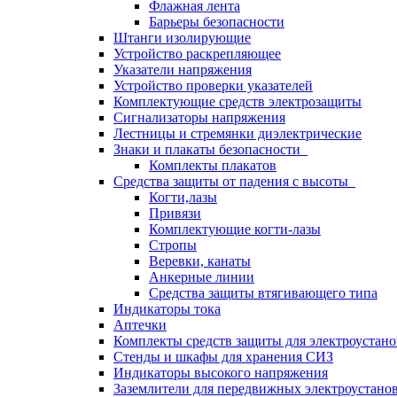
Флажная лента
Барьеры безопасности
Штанги изолирующие
Устройство раскрепляющее
Указатели напряжения
Устройство проверки указателей
Комплектующие средств электрозащиты
Сигнализаторы напряжения
Лестницы и стремянки диэлектрические
Знаки и плакаты безопасности
Комплекты плакатов
Средства защиты от падения с высоты
Когти,лазы
Привязи
Комплектующие когти-лазы
Стропы
Веревки, канаты
Анкерные линии
Средства защиты втягивающего типа
Индикаторы тока
Аптечки
Комплекты средств защиты для электроустан
Стенды и шкафы для хранения СИЗ
Индикаторы высокого напряжения
Заземлители для передвижных электроустано