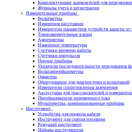
Комплектующие заземлителей для передвижн
Журналы учета и регистрации
Измерительные приборы
Вольтметры
Измерения расстояния
Измерители параметров устройств защиты о
Токоизмерительные клещи
Амперметры
Измерение температуры
Счетчики времени работы
Счетчики импульсов
Прочие приборы
Указатели последовательности чередования ф
Вольтамперфазометры
Омметры
Оборудование для диагностики и испытаний
Измерители сопротивления заземления
Аксессуары для трассоискателей и измерител
Преобразователи переменного тока
Мультиметры, комбинированные приборы
Инструмент
Устройства для прокола кабеля
Инструмент для снятия изоляции
Режущий инструмент
Наборы инструментов