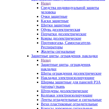
Назад
Средства индивидуальной защиты
человека
Очки защитные
Каски защитные
Щитки защитные
Обувь диэлектрическая
Перчатки диэлектрические
Ковры диэлектрические
Противогазы, Самоспасатели,
Респираторы
Жилеты сигнальные
Защитные щиты, ограждения, накладки
Назад
Защитные щиты, ограждения,
накладки
Щиты ограждения диэлектрические
Накладки электроизолирующие
Ширмы защитные для панелей РЗА
(шторы) ткань
Штендеры диэлектрические
Колпаки электроизолирующие
Ленты оградительные и сигнальные
Вехи пластиковые оградительные
Конусы дорожные сигнальные