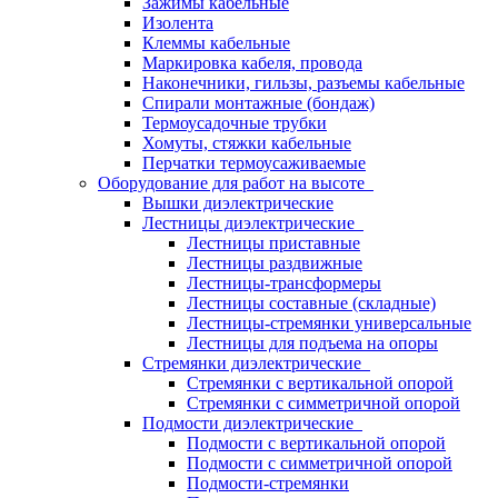
Зажимы кабельные
Изолента
Клеммы кабельные
Маркировка кабеля, провода
Наконечники, гильзы, разъемы кабельные
Спирали монтажные (бондаж)
Термоусадочные трубки
Хомуты, стяжки кабельные
Перчатки термоусаживаемые
Оборудование для работ на высоте
Вышки диэлектрические
Лестницы диэлектрические
Лестницы приставные
Лестницы раздвижные
Лестницы-трансформеры
Лестницы составные (складные)
Лестницы-стремянки универсальные
Лестницы для подъема на опоры
Стремянки диэлектрические
Стремянки с вертикальной опорой
Стремянки с симметричной опорой
Подмости диэлектрические
Подмости с вертикальной опорой
Подмости с симметричной опорой
Подмости-стремянки