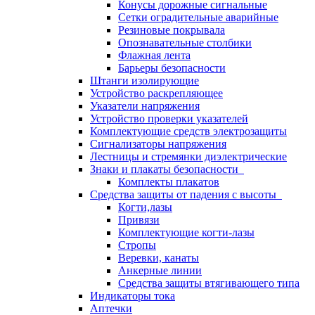
Конусы дорожные сигнальные
Сетки оградительные аварийные
Резиновые покрывала
Опознавательные столбики
Флажная лента
Барьеры безопасности
Штанги изолирующие
Устройство раскрепляющее
Указатели напряжения
Устройство проверки указателей
Комплектующие средств электрозащиты
Сигнализаторы напряжения
Лестницы и стремянки диэлектрические
Знаки и плакаты безопасности
Комплекты плакатов
Средства защиты от падения с высоты
Когти,лазы
Привязи
Комплектующие когти-лазы
Стропы
Веревки, канаты
Анкерные линии
Средства защиты втягивающего типа
Индикаторы тока
Аптечки