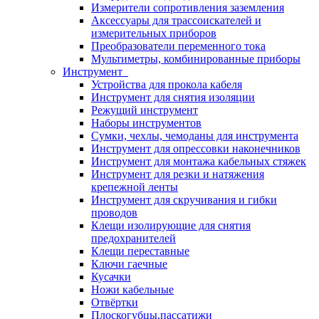
Измерители сопротивления заземления
Аксессуары для трассоискателей и
измерительных приборов
Преобразователи переменного тока
Мультиметры, комбинированные приборы
Инструмент
Устройства для прокола кабеля
Инструмент для снятия изоляции
Режущий инструмент
Наборы инструментов
Сумки, чехлы, чемоданы для инструмента
Инструмент для опрессовки наконечников
Инструмент для монтажа кабельных стяжек
Инструмент для резки и натяжения
крепежной ленты
Инструмент для скручивания и гибки
проводов
Клещи изолирующие для снятия
предохранителей
Клещи переставные
Ключи гаечные
Кусачки
Ножи кабельные
Отвёртки
Плоскогубцы,пассатижи