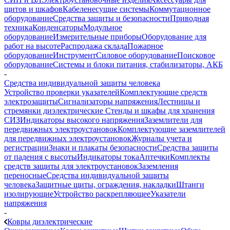
щитов и шкафов
Кабеленесущие системы
Коммутационное
оборудование
Средства защиты и безопасности
Приводная
техника
Конденсаторы
Модульное
оборудование
Измерительные приборы
Оборудование для
работ на высоте
Распродажа склада
Пожарное
оборудование
Инструмент
Силовое оборудование
Поисковое
оборудование
Системы и блоки питания, стабилизаторы, АКБ
-
Средства индивидуальной защиты человека
Устройство проверки указателей
Комплектующие средств
электрозащиты
Сигнализаторы напряжения
Лестницы и
стремянки диэлектрические
Стенды и шкафы для хранения
СИЗ
Индикаторы высокого напряжения
Заземлители для
передвижных электроустановок
Комплектующие заземлителей
для передвижных электроустановок
Журналы учета и
регистрации
Знаки и плакаты безопасности
Средства защиты
от падения с высоты
Индикаторы тока
Аптечки
Комплекты
средств защиты для электроустановок
Заземления
переносные
Средства индивидуальной защиты
человека
Защитные щиты, ограждения, накладки
Штанги
изолирующие
Устройство раскрепляющее
Указатели
напряжения
-
Ковры диэлектрические