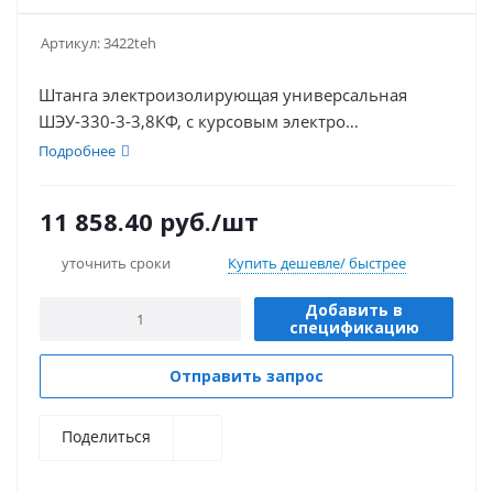
Артикул:
3422teh
Штанга электроизолирующая универсальная
ШЭУ-330-3-3,8КФ, с курсовым электро
изолированным фонарем VONATEX®, 35-330 кВ,
Подробнее
предназначена для применения в качестве
оперативной изолирующей штанги и выполнения
11 858.40
руб.
/шт
различных работ в электроустановках
напряжением 35-330 кВ в нормальных погодных
уточнить сроки
Купить дешевле/ быстрее
условиях.
Добавить в
спецификацию
Отправить запрос
Поделиться