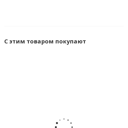
С этим товаром покупают
Услуги по
НГИ-275Х360-
Указатель
испытанию
ОНИКС накладка
высокого
штанги
гибкая
напряжения