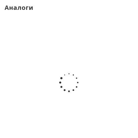
Аналоги
КНН-500 с УДСП
КНН-330 с УДСП
комплект для
комплект для
измерения наведённого
измерения наведённого
напряжения
напряжения
уточнить сроки
уточнить сроки
100 581.74
руб.
/шт
97 609.18
руб.
/шт