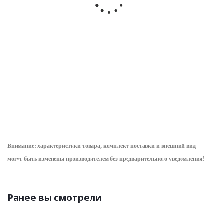
изолирующей
изолирующая
УВНБУ-6-35 РС с
275х360мм
резервной
уточнить сроки
полиуритан до
схемой,
1кВ
универсальный
(с 2-х звенной
уточнить сроки
штангой)
уточнить сроки
565.16
руб.
/
3 946.70
руб.
/
9 766.99
руб.
/
шт
шт
шт
Внимание: характеристики товара, комплект поставки и внешний вид
могут быть изменены производителем без предварительного уведом
ления!
Ранее вы смотрели