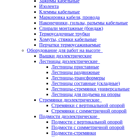
Зажимы кабельные
Изолента
Клеммы кабельные
Маркировка кабеля, провода
Наконечники, гильзы, разъемы кабельные
Спирали монтажные (бондаж)
Термоусадочные трубки
Хомуты, стяжки кабельные
Перчатки термоусаживаемые
Оборудование для работ на высоте
Вышки диэлектрические
Лестницы диэлектрические
Лестницы приставные
Лестницы раздвижные
Лестницы-трансформеры
Лестницы составные (складные)
Лестницы-стремянки универсальные
Лестницы для подъема на опоры
Стремянки диэлектрические
Стремянки с вертикальной опорой
Стремянки с симметричной опорой
Подмости диэлектрические
Подмости с вертикальной опорой
Подмости с симметричной опорой
Подмости-стремянки