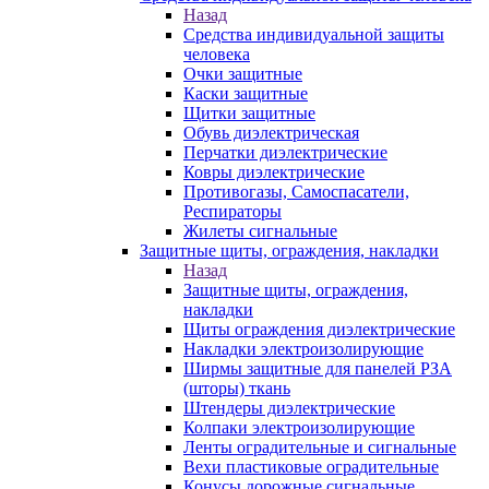
Назад
Средства индивидуальной защиты
человека
Очки защитные
Каски защитные
Щитки защитные
Обувь диэлектрическая
Перчатки диэлектрические
Ковры диэлектрические
Противогазы, Самоспасатели,
Респираторы
Жилеты сигнальные
Защитные щиты, ограждения, накладки
Назад
Защитные щиты, ограждения,
накладки
Щиты ограждения диэлектрические
Накладки электроизолирующие
Ширмы защитные для панелей РЗА
(шторы) ткань
Штендеры диэлектрические
Колпаки электроизолирующие
Ленты оградительные и сигнальные
Вехи пластиковые оградительные
Конусы дорожные сигнальные