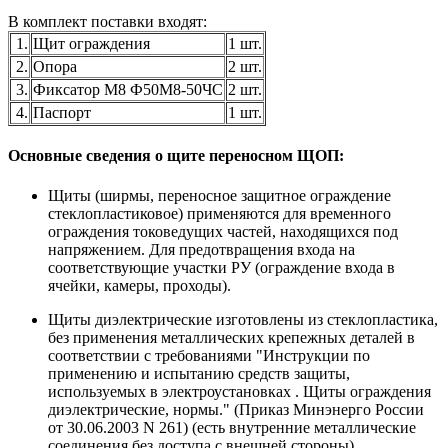
В комплект поставки входят:
1.
Щит ограждения
1 шт.
2.
Опора
2 шт.
3.
Фиксатор М8 Ф50М8-50ЧС
2 шт.
4.
Паспорт
1 шт.
Основные сведения о щите переносном ЩОП:
Щиты (ширмы, переносное защитное ограждение
стеклопластиковое) применяются для временного
ограждения токоведущих частей, находящихся под
напряжением. Для предотвращения входа на
соответствующие участки РУ (ограждение входа в
ячейки, камеры, проходы).
Щиты диэлектрические изготовлены из стеклопластика,
без применения металлических крепежных деталей в
соответствии с требованиями "Инструкции по
применению и испытанию средств защиты,
используемых в электроустановках . Щиты ограждения
диэлектрические, нормы." (Приказ Минэнерго России
от 30.06.2003 N 261) (есть внутренние металлические
соединения без доступа с внешней стороны)