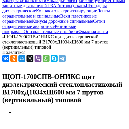
Барьеры безопасности
Накладки электроизолирующие
Ширмы
защитные для панелей РЗА (шторы) ткань
Штендеры
диэлектрические
Колпаки электроизолирующие
Ленты
оградительные и сигнальные
Вехи пластиковые
оградительные
Конусы дорожные сигнальные
Сетки
оградительные аварийные
Резиновые
покрывала
Опознавательные столбики
Флажная лента
-
ЩОП-1700СПВ-ОНИКС щит диэлектрический
стеклопластиковый В1700хД1034хШ600 мм 7 прутов
(вертикальный) типовой
Поделиться
ЩОП-1700СПВ-ОНИКС щит
диэлектрический стеклопластиковый
В1700хД1034хШ600 мм 7 прутов
(вертикальный) типовой