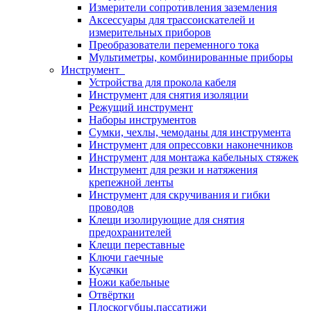
Измерители сопротивления заземления
Аксессуары для трассоискателей и
измерительных приборов
Преобразователи переменного тока
Мультиметры, комбинированные приборы
Инструмент
Устройства для прокола кабеля
Инструмент для снятия изоляции
Режущий инструмент
Наборы инструментов
Сумки, чехлы, чемоданы для инструмента
Инструмент для опрессовки наконечников
Инструмент для монтажа кабельных стяжек
Инструмент для резки и натяжения
крепежной ленты
Инструмент для скручивания и гибки
проводов
Клещи изолирующие для снятия
предохранителей
Клещи переставные
Ключи гаечные
Кусачки
Ножи кабельные
Отвёртки
Плоскогубцы,пассатижи