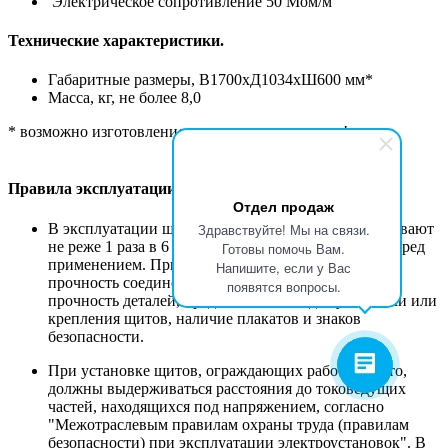
Электрическое сопротивление 50 Мом/м
Технические характеристики.
Габаритные размеры, В1700хД1034хШ600 мм*
Масса, кг, не более 8,0
* возможно изготовление по размерам заказчика!
Правила эксплуатации.
Отдел продаж
В эксплуатации щиты не испытывают. Их осматривают
Здравствуйте! Мы на связи.
не реже 1 раза в 6 мес., а также непосредственно перед
Готовы помочь Вам.
применением. При осмотрах следует проверять
Напишите, если у Вас
прочность соединения частей, их устойчивость и
появятся вопросы.
прочность деталей, предназначенных для установки или
крепления щитов, наличие плакатов и знаков
безопасности.
При установке щитов, ограждающих рабочее место,
должны выдерживаться расстояния до токоведущих
частей, находящихся под напряжением, согласно
"Межотраслевым правилам охраны труда (правилам
безопасности) при эксплуатации электроустановок". В