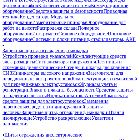
щитов и шкафов
Кабеленесущие системы
Коммутационное
оборудование
Средства защиты и безопасности
Приводная
техника
Конденсаторы
Модульное
оборудование
Измерительные приборы
Оборудование для
работ на высоте
Распродажа склада
Пожарное
оборудование
Инструмент
Силовое оборудование
Поисковое
оборудование
Системы и блоки питания, стабилизаторы, АКБ
-
Защитные щиты, ограждения, накладки
Устройство проверки указателей
Комплектующие средств
электрозащиты
Сигнализаторы напряжения
Лестницы и
стремянки диэлектрические
Стенды и шкафы для хранения
СИЗ
Индикаторы высокого напряжения
Заземлители для
передвижных электроустановок
Комплектующие заземлителей
для передвижных электроустановок
Журналы учета и
регистрации
Знаки и плакаты безопасности
Средства защиты
от падения с высоты
Индикаторы тока
Аптечки
Комплекты
средств защиты для электроустановок
Заземления
переносные
Средства индивидуальной защиты
человека
Защитные щиты, ограждения, накладки
Штанги
изолирующие
Устройство раскрепляющее
Указатели
напряжения
-
Щиты ограждения диэлектрические