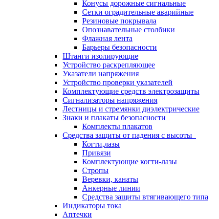
Конусы дорожные сигнальные
Сетки оградительные аварийные
Резиновые покрывала
Опознавательные столбики
Флажная лента
Барьеры безопасности
Штанги изолирующие
Устройство раскрепляющее
Указатели напряжения
Устройство проверки указателей
Комплектующие средств электрозащиты
Сигнализаторы напряжения
Лестницы и стремянки диэлектрические
Знаки и плакаты безопасности
Комплекты плакатов
Средства защиты от падения с высоты
Когти,лазы
Привязи
Комплектующие когти-лазы
Стропы
Веревки, канаты
Анкерные линии
Средства защиты втягивающего типа
Индикаторы тока
Аптечки