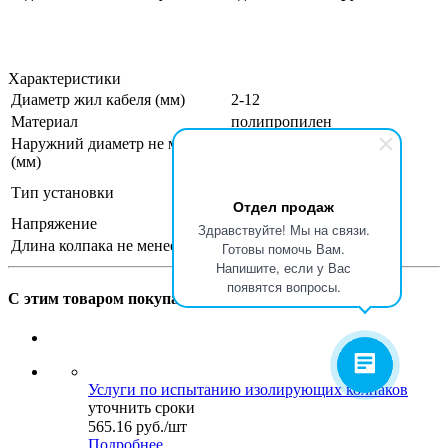
Характеристики
Диаметр жил кабеля (мм)
2-12
Материал
полипропилен
Наружний диаметр не менее
55
(мм)
на жилах отключенных
Тип установки
кабелей
Отдел продаж
Напряжение
10кВ
Здравствуйте! Мы на связи.
Длина колпака не менее, мм
155
Готовы помочь Вам.
Напишите, если у Вас
появятся вопросы.
С этим товаром покупают
Услуги по испытанию изолирующих колпаков
уточнить сроки
565.16
руб.
/шт
Подробнее