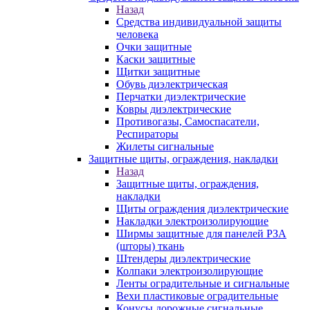
Назад
Средства индивидуальной защиты
человека
Очки защитные
Каски защитные
Щитки защитные
Обувь диэлектрическая
Перчатки диэлектрические
Ковры диэлектрические
Противогазы, Самоспасатели,
Респираторы
Жилеты сигнальные
Защитные щиты, ограждения, накладки
Назад
Защитные щиты, ограждения,
накладки
Щиты ограждения диэлектрические
Накладки электроизолирующие
Ширмы защитные для панелей РЗА
(шторы) ткань
Штендеры диэлектрические
Колпаки электроизолирующие
Ленты оградительные и сигнальные
Вехи пластиковые оградительные
Конусы дорожные сигнальные