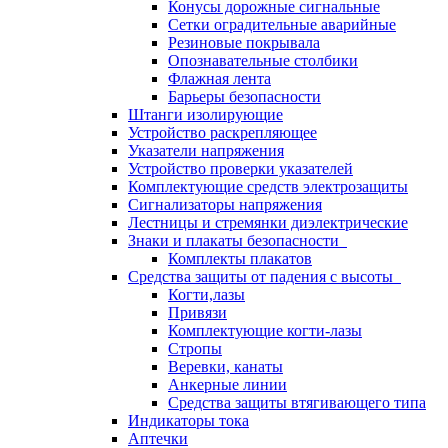
Конусы дорожные сигнальные
Сетки оградительные аварийные
Резиновые покрывала
Опознавательные столбики
Флажная лента
Барьеры безопасности
Штанги изолирующие
Устройство раскрепляющее
Указатели напряжения
Устройство проверки указателей
Комплектующие средств электрозащиты
Сигнализаторы напряжения
Лестницы и стремянки диэлектрические
Знаки и плакаты безопасности
Комплекты плакатов
Средства защиты от падения с высоты
Когти,лазы
Привязи
Комплектующие когти-лазы
Стропы
Веревки, канаты
Анкерные линии
Средства защиты втягивающего типа
Индикаторы тока
Аптечки