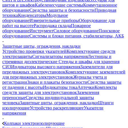
щитов и шкафов
Кабеленесущие системы
Коммутационное
оборудование
Средства защиты и безопасности
Приводная
техника
Конденсаторы
Модульное
оборудование
Измерительные приборы
Оборудование для
работ на высоте
Распродажа склада
Пожарное
оборудование
Инструмент
Силовое оборудование
Поисковое
оборудование
Системы и блоки питания, стабилизаторы, АКБ
-
Защитные щиты, ограждения, накладки
Устройство проверки указателей
Комплектующие средств
электрозащиты
Сигнализаторы напряжения
Лестницы и
стремянки диэлектрические
Стенды и шкафы для хранения
СИЗ
Индикаторы высокого напряжения
Заземлители для
передвижных электроустановок
Комплектующие заземлителей
для передвижных электроустановок
Журналы учета и
регистрации
Знаки и плакаты безопасности
Средства защиты
от падения с высоты
Индикаторы тока
Аптечки
Комплекты
средств защиты для электроустановок
Заземления
переносные
Средства индивидуальной защиты
человека
Защитные щиты, ограждения, накладки
Штанги
изолирующие
Устройство раскрепляющее
Указатели
напряжения
-
Колпаки электроизолирующие