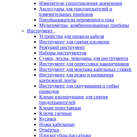
Измерители сопротивления заземления
Аксессуары для трассоискателей и
измерительных приборов
Преобразователи переменного тока
Мультиметры, комбинированные приборы
Инструмент
Устройства для прокола кабеля
Инструмент для снятия изоляции
Режущий инструмент
Наборы инструментов
Сумки, чехлы, чемоданы для инструмента
Инструмент для опрессовки наконечников
Инструмент для монтажа кабельных стяжек
Инструмент для резки и натяжения
крепежной ленты
Инструмент для скручивания и гибки
проводов
Клещи изолирующие для снятия
предохранителей
Клещи переставные
Ключи гаечные
Кусачки
Ножи кабельные
Отвёртки
Плоскогубцы,пассатижи