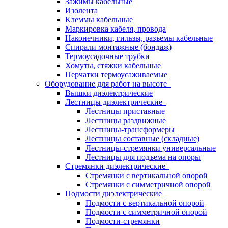
Зажимы кабельные
Изолента
Клеммы кабельные
Маркировка кабеля, провода
Наконечники, гильзы, разъемы кабельные
Спирали монтажные (бондаж)
Термоусадочные трубки
Хомуты, стяжки кабельные
Перчатки термоусаживаемые
Оборудование для работ на высоте
Вышки диэлектрические
Лестницы диэлектрические
Лестницы приставные
Лестницы раздвижные
Лестницы-трансформеры
Лестницы составные (складные)
Лестницы-стремянки универсальные
Лестницы для подъема на опоры
Стремянки диэлектрические
Стремянки с вертикальной опорой
Стремянки с симметричной опорой
Подмости диэлектрические
Подмости с вертикальной опорой
Подмости с симметричной опорой
Подмости-стремянки