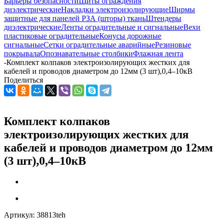
Барьеры безопасности
Щиты ограждения
диэлектрические
Накладки электроизолирующие
Ширмы
защитные для панелей РЗА (шторы) ткань
Штендеры
диэлектрические
Ленты оградительные и сигнальные
Вехи
пластиковые оградительные
Конусы дорожные
сигнальные
Сетки оградительные аварийные
Резиновые
покрывала
Опознавательные столбики
Флажная лента
-
Комплект колпаков электроизолирующих жестких для
кабелей и проводов диаметром до 12мм (3 шт),0,4–10кВ
Поделиться
Комплект колпаков
электроизолирующих жестких для
кабелей и проводов диаметром до 12мм
(3 шт),0,4–10кВ
Артикул:
38813teh