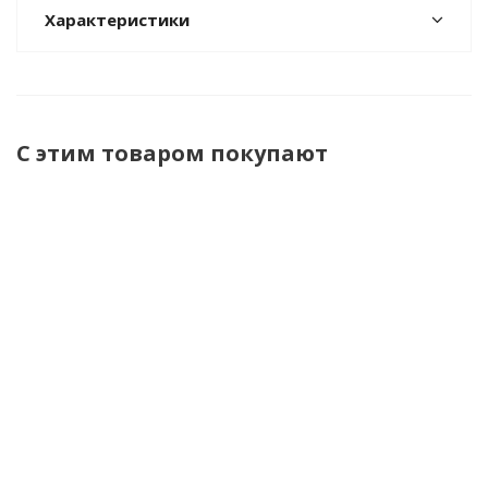
Характеристики
С этим товаром покупают
АКЦИЯ
Услуги по
НИЭ-05 набор
ЛСП-2,0-ОНИКС
испытанию
инструментов
лестница
изолирующих
"Домашний
стеклопластиков
колпаков
мастер" 14
приставная