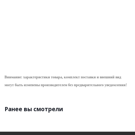
предметов в
h=2000мм, ступ.5
уточнить сроки
сумке
В наличии (2)
В наличии (25)
565.16
руб.
/
6 880.25
4 379.80
руб.
/
шт
руб.
/шт
шт
Внимание: характеристики товара, комплект поставки и внешний вид
могут быть изменены производителем без предварительного уведом
ления!
Ранее вы смотрели