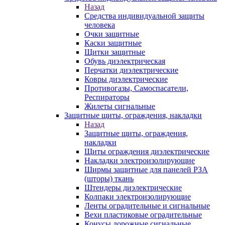
Назад
Средства индивидуальной защиты
человека
Очки защитные
Каски защитные
Щитки защитные
Обувь диэлектрическая
Перчатки диэлектрические
Ковры диэлектрические
Противогазы, Самоспасатели,
Респираторы
Жилеты сигнальные
Защитные щиты, ограждения, накладки
Назад
Защитные щиты, ограждения,
накладки
Щиты ограждения диэлектрические
Накладки электроизолирующие
Ширмы защитные для панелей РЗА
(шторы) ткань
Штендеры диэлектрические
Колпаки электроизолирующие
Ленты оградительные и сигнальные
Вехи пластиковые оградительные
Конусы дорожные сигнальные