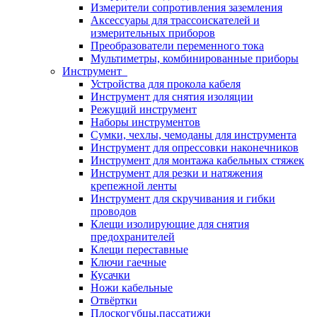
Измерители сопротивления заземления
Аксессуары для трассоискателей и
измерительных приборов
Преобразователи переменного тока
Мультиметры, комбинированные приборы
Инструмент
Устройства для прокола кабеля
Инструмент для снятия изоляции
Режущий инструмент
Наборы инструментов
Сумки, чехлы, чемоданы для инструмента
Инструмент для опрессовки наконечников
Инструмент для монтажа кабельных стяжек
Инструмент для резки и натяжения
крепежной ленты
Инструмент для скручивания и гибки
проводов
Клещи изолирующие для снятия
предохранителей
Клещи переставные
Ключи гаечные
Кусачки
Ножи кабельные
Отвёртки
Плоскогубцы,пассатижи