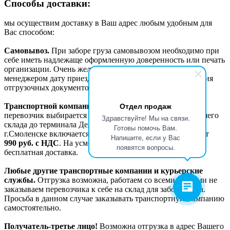
Способы доставки:
мы осуществим доставку в Ваш адрес любым удобным для
Вас способом:
Самовывоз.
При заборе груза самовывозом необходимо при
себе иметь надлежаще оформленную доверенность или печать
организации. Очень желательно заранее согласовывать с
менеджером дату приезда для своевременного оформления
отгрузочных документов и подготовки самого груза.
Отдел продаж
Транспортной компанией Деловые линии.
Данный
перевозчик выбирается «по-умолчанию». Доставка с нашего
Здравствуйте! Мы на связи.
склада до терминала Деловых линий в г. Москве или
Готовы помочь Вам.
г.Смоленске включается в счет отдельной строкой и стоит
Напишите, если у Вас
990
руб. с НДС
. На усмотрение менеджера возможна
появятся вопросы.
бесплатная доставка.
Любые другие транспортные компании и курьерские
службы.
Отгрузка возможна, работаем со всеми, но сами не
заказываем перевозчика к себе на склад для забора груза.
Просьба в данном случае заказывать транспортную кампанию
самостоятельно.
Получатель-третье лицо!
Возможна отгрузка в адрес Вашего