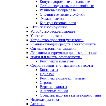
Конусы дорожные сигнальные
Сетки оградительные аварийные
Резиновые покрывала
Опознавательные столбики
Флажная лента
Барьеры безопасности
Штанги изолирующие
Устройство раскрепляющее
Указатели напряжения
Устройство проверки указателей
Комплектующие средств электрозащиты
Сигнализаторы напряжения
Лестницы и стремянки диэлектрические
Знаки и плакаты безопасности
Комплекты плакатов
Средства защиты от падения с высоты
Когти,лазы
Привязи
Комплектующие когти-лазы
Стропы
Веревки, канаты
Анкерные линии
Средства защиты втягивающего типа
Индикаторы тока
Аптечки