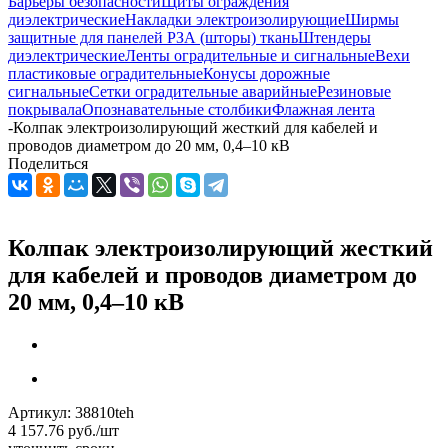
Барьеры безопасности
Щиты ограждения
диэлектрические
Накладки электроизолирующие
Ширмы
защитные для панелей РЗА (шторы) ткань
Штендеры
диэлектрические
Ленты оградительные и сигнальные
Вехи
пластиковые оградительные
Конусы дорожные
сигнальные
Сетки оградительные аварийные
Резиновые
покрывала
Опознавательные столбики
Флажная лента
-
Колпак электроизолирующий жесткий для кабелей и
проводов диаметром до 20 мм, 0,4–10 кВ
Поделиться
Колпак электроизолирующий жесткий
для кабелей и проводов диаметром до
20 мм, 0,4–10 кВ
Артикул:
38810teh
4 157.76
руб.
/шт