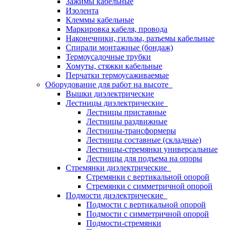
Зажимы кабельные
Изолента
Клеммы кабельные
Маркировка кабеля, провода
Наконечники, гильзы, разъемы кабельные
Спирали монтажные (бондаж)
Термоусадочные трубки
Хомуты, стяжки кабельные
Перчатки термоусаживаемые
Оборудование для работ на высоте
Вышки диэлектрические
Лестницы диэлектрические
Лестницы приставные
Лестницы раздвижные
Лестницы-трансформеры
Лестницы составные (складные)
Лестницы-стремянки универсальные
Лестницы для подъема на опоры
Стремянки диэлектрические
Стремянки с вертикальной опорой
Стремянки с симметричной опорой
Подмости диэлектрические
Подмости с вертикальной опорой
Подмости с симметричной опорой
Подмости-стремянки