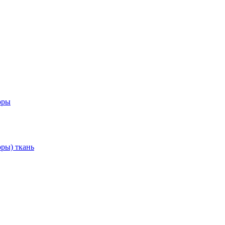
оры
ры) ткань