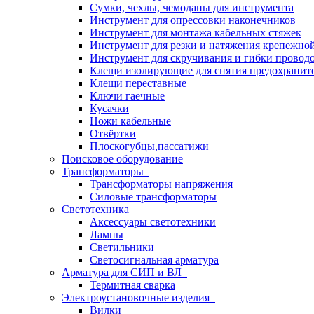
Сумки, чехлы, чемоданы для инструмента
Инструмент для опрессовки наконечников
Инструмент для монтажа кабельных стяжек
Инструмент для резки и натяжения крепежно
Инструмент для скручивания и гибки провод
Клещи изолирующие для снятия предохранит
Клещи переставные
Ключи гаечные
Кусачки
Ножи кабельные
Отвёртки
Плоскогубцы,пассатижи
Поисковое оборудование
Трансформаторы
Трансформаторы напряжения
Силовые трансформаторы
Светотехника
Аксессуары светотехники
Лампы
Светильники
Светосигнальная арматура
Арматура для СИП и ВЛ
Термитная сварка
Электроустановочные изделия
Вилки