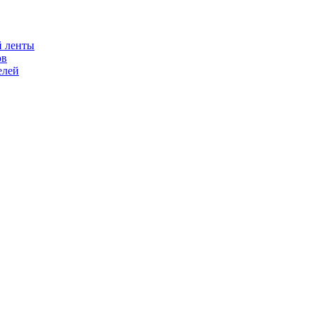
й ленты
ов
елей