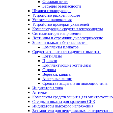
Флажная лента
Барьеры безопасности
Штанги изолирующие
Устройство раскрепляющее
Указатели напряжения
Устройство проверки указателей
Комплектующие средств электрозащиты
Сигнализаторы напряжения
Лестницы и стремянки диэлектрические
Знаки и плакаты безопасности
Комплекты плакатов
Средства защиты от падения с высоты
Когти,лазы
Привязи
Комплектующие когти-лазы
Стропы
Веревки, канаты
Анкерные линии
Средства защиты втягивающего типа
Индикаторы тока
Аптечки
Комплекты средств защиты для электроустан
Стенды и шкафы для хранения СИЗ
Индикаторы высокого напряжения
Заземлители для передвижных электроустано