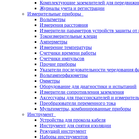
Комплектующие заземлителей для передвижн
Журналы учета и регистрации
Измерительные приборы
Вольтметры
Измерения расстояния
Измерители параметров устройств защиты о
Токоизмерительные клещи
Амперметры
Измерение температуры
Счетчики времени работы
Счетчики импульсов
Прочие приборы
Указатели последовательности чередования ф
Вольтамперфазометры
Омметры
Оборудование для диагностики и испытаний
Измерители сопротивления заземления
Аксессуары для трассоискателей и измерител
Преобразователи переменного тока
Мультиметры, комбинированные приборы
Инструмент
Устройства для прокола кабеля
Инструмент для снятия изоляции
Режущий инструмент
Наборы инструментов