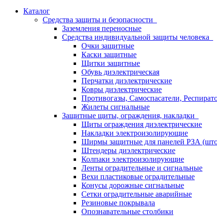
Каталог
Средства защиты и безопасности
Заземления переносные
Средства индивидуальной защиты человека
Очки защитные
Каски защитные
Щитки защитные
Обувь диэлектрическая
Перчатки диэлектрические
Ковры диэлектрические
Противогазы, Самоспасатели, Респират
Жилеты сигнальные
Защитные щиты, ограждения, накладки
Щиты ограждения диэлектрические
Накладки электроизолирующие
Ширмы защитные для панелей РЗА (што
Штендеры диэлектрические
Колпаки электроизолирующие
Ленты оградительные и сигнальные
Вехи пластиковые оградительные
Конусы дорожные сигнальные
Сетки оградительные аварийные
Резиновые покрывала
Опознавательные столбики