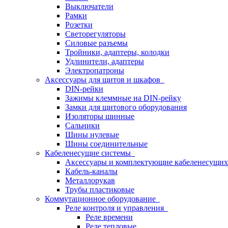
Выключатели
Рамки
Розетки
Светорегуляторы
Силовые разъемы
Тройники, адаптеры, колодки
Удлинители, адаптеры
Электропатроны
Аксессуары для щитов и шкафов
DIN-рейки
Зажимы клеммные на DIN-рейку
Замки для щитового оборудования
Изоляторы шинные
Сальники
Шины нулевые
Шины соединительные
Кабеленесущие системы
Аксессуары и комплектующие кабеленесущих
Кабель-каналы
Металлорукав
Трубы пластиковые
Коммутационное оборудование
Реле контроля и управления
Реле времени
Реле тепловые