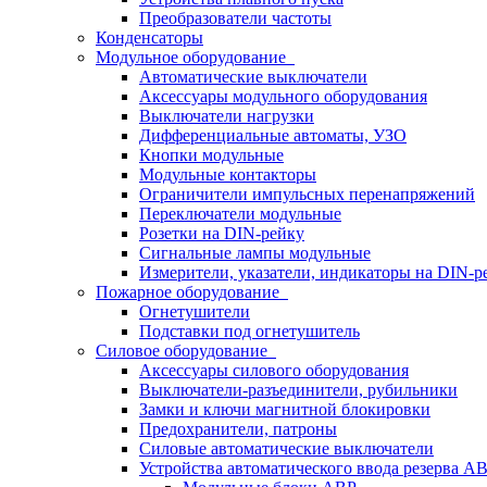
Преобразователи частоты
Конденсаторы
Модульное оборудование
Автоматические выключатели
Аксессуары модульного оборудования
Выключатели нагрузки
Дифференциальные автоматы, УЗО
Кнопки модульные
Модульные контакторы
Ограничители импульсных перенапряжений
Переключатели модульные
Розетки на DIN-рейку
Сигнальные лампы модульные
Измерители, указатели, индикаторы на DIN-р
Пожарное оборудование
Огнетушители
Подставки под огнетушитель
Силовое оборудование
Аксессуары силового оборудования
Выключатели-разъединители, рубильники
Замки и ключи магнитной блокировки
Предохранители, патроны
Силовые автоматические выключатели
Устройства автоматического ввода резерва 