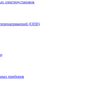
ых электроустановок
т перенапряжений (ОПН)
аз
ьных приборов