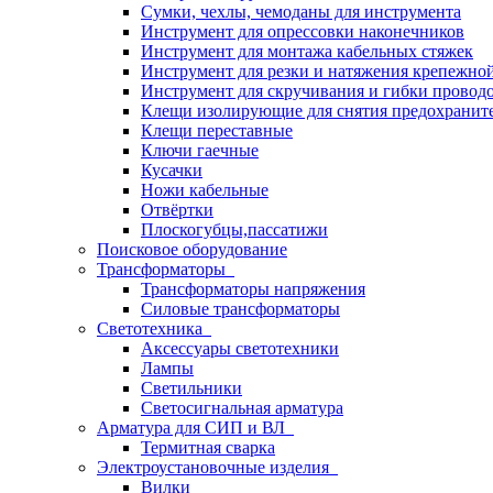
Сумки, чехлы, чемоданы для инструмента
Инструмент для опрессовки наконечников
Инструмент для монтажа кабельных стяжек
Инструмент для резки и натяжения крепежно
Инструмент для скручивания и гибки провод
Клещи изолирующие для снятия предохранит
Клещи переставные
Ключи гаечные
Кусачки
Ножи кабельные
Отвёртки
Плоскогубцы,пассатижи
Поисковое оборудование
Трансформаторы
Трансформаторы напряжения
Силовые трансформаторы
Светотехника
Аксессуары светотехники
Лампы
Светильники
Светосигнальная арматура
Арматура для СИП и ВЛ
Термитная сварка
Электроустановочные изделия
Вилки