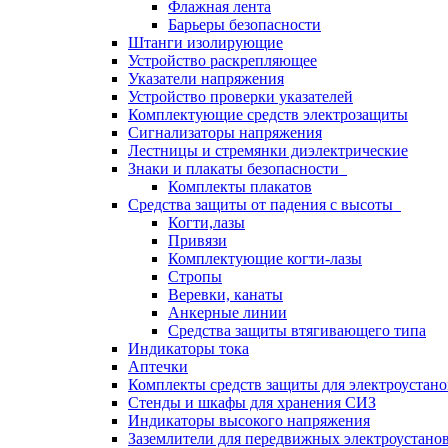
Флажная лента
Барьеры безопасности
Штанги изолирующие
Устройство раскрепляющее
Указатели напряжения
Устройство проверки указателей
Комплектующие средств электрозащиты
Сигнализаторы напряжения
Лестницы и стремянки диэлектрические
Знаки и плакаты безопасности
Комплекты плакатов
Средства защиты от падения с высоты
Когти,лазы
Привязи
Комплектующие когти-лазы
Стропы
Веревки, канаты
Анкерные линии
Средства защиты втягивающего типа
Индикаторы тока
Аптечки
Комплекты средств защиты для электроустан
Стенды и шкафы для хранения СИЗ
Индикаторы высокого напряжения
Заземлители для передвижных электроустано