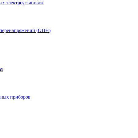
ых электроустановок
т перенапряжений (ОПН)
аз
ьных приборов