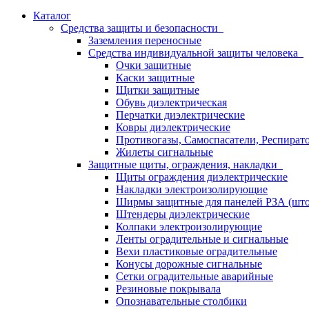
Каталог
Средства защиты и безопасности
Заземления переносные
Средства индивидуальной защиты человека
Очки защитные
Каски защитные
Щитки защитные
Обувь диэлектрическая
Перчатки диэлектрические
Ковры диэлектрические
Противогазы, Самоспасатели, Респират
Жилеты сигнальные
Защитные щиты, ограждения, накладки
Щиты ограждения диэлектрические
Накладки электроизолирующие
Ширмы защитные для панелей РЗА (што
Штендеры диэлектрические
Колпаки электроизолирующие
Ленты оградительные и сигнальные
Вехи пластиковые оградительные
Конусы дорожные сигнальные
Сетки оградительные аварийные
Резиновые покрывала
Опознавательные столбики