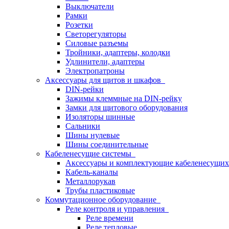
Выключатели
Рамки
Розетки
Светорегуляторы
Силовые разъемы
Тройники, адаптеры, колодки
Удлинители, адаптеры
Электропатроны
Аксессуары для щитов и шкафов
DIN-рейки
Зажимы клеммные на DIN-рейку
Замки для щитового оборудования
Изоляторы шинные
Сальники
Шины нулевые
Шины соединительные
Кабеленесущие системы
Аксессуары и комплектующие кабеленесущих
Кабель-каналы
Металлорукав
Трубы пластиковые
Коммутационное оборудование
Реле контроля и управления
Реле времени
Реле тепловые