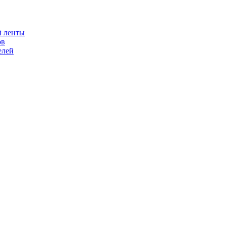
й ленты
ов
елей