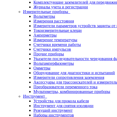
Комплектующие заземлителей для передвижн
Журналы учета и регистрации
Измерительные приборы
Вольтметры
Измерения расстояния
Измерители параметров устройств защиты о
Токоизмерительные клещи
Амперметры
Измерение температуры
Счетчики времени работы
Счетчики импульсов
Прочие приборы
Указатели последовательности чередования ф
Вольтамперфазометры
Омметры
Оборудование для диагностики и испытаний
Измерители сопротивления заземления
Аксессуары для трассоискателей и измерител
Преобразователи переменного тока
Мультиметры, комбинированные приборы
Инструмент
Устройства для прокола кабеля
Инструмент для снятия изоляции
Режущий инструмент
Наборы инструментов