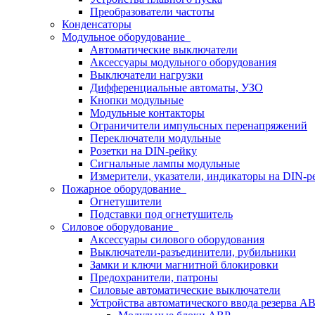
Преобразователи частоты
Конденсаторы
Модульное оборудование
Автоматические выключатели
Аксессуары модульного оборудования
Выключатели нагрузки
Дифференциальные автоматы, УЗО
Кнопки модульные
Модульные контакторы
Ограничители импульсных перенапряжений
Переключатели модульные
Розетки на DIN-рейку
Сигнальные лампы модульные
Измерители, указатели, индикаторы на DIN-р
Пожарное оборудование
Огнетушители
Подставки под огнетушитель
Силовое оборудование
Аксессуары силового оборудования
Выключатели-разъединители, рубильники
Замки и ключи магнитной блокировки
Предохранители, патроны
Силовые автоматические выключатели
Устройства автоматического ввода резерва 