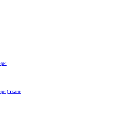
оры
ры) ткань