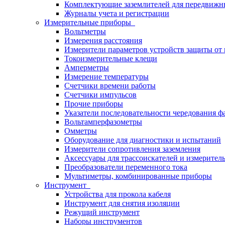
Комплектующие заземлителей для передвижн
Журналы учета и регистрации
Измерительные приборы
Вольтметры
Измерения расстояния
Измерители параметров устройств защиты о
Токоизмерительные клещи
Амперметры
Измерение температуры
Счетчики времени работы
Счетчики импульсов
Прочие приборы
Указатели последовательности чередования ф
Вольтамперфазометры
Омметры
Оборудование для диагностики и испытаний
Измерители сопротивления заземления
Аксессуары для трассоискателей и измерител
Преобразователи переменного тока
Мультиметры, комбинированные приборы
Инструмент
Устройства для прокола кабеля
Инструмент для снятия изоляции
Режущий инструмент
Наборы инструментов