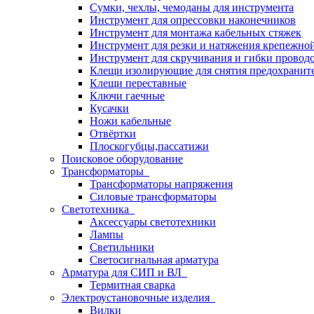
Сумки, чехлы, чемоданы для инструмента
Инструмент для опрессовки наконечников
Инструмент для монтажа кабельных стяжек
Инструмент для резки и натяжения крепежно
Инструмент для скручивания и гибки провод
Клещи изолирующие для снятия предохранит
Клещи переставные
Ключи гаечные
Кусачки
Ножи кабельные
Отвёртки
Плоскогубцы,пассатижи
Поисковое оборудование
Трансформаторы
Трансформаторы напряжения
Силовые трансформаторы
Светотехника
Аксессуары светотехники
Лампы
Светильники
Светосигнальная арматура
Арматура для СИП и ВЛ
Термитная сварка
Электроустановочные изделия
Вилки