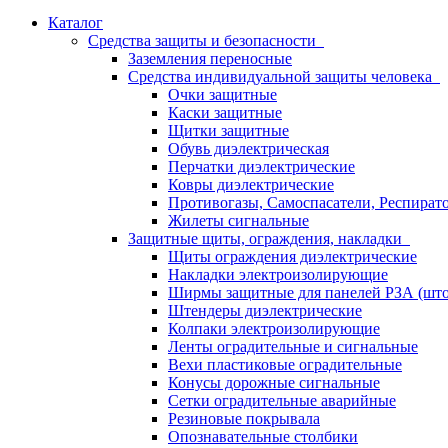
Каталог
Средства защиты и безопасности
Заземления переносные
Средства индивидуальной защиты человека
Очки защитные
Каски защитные
Щитки защитные
Обувь диэлектрическая
Перчатки диэлектрические
Ковры диэлектрические
Противогазы, Самоспасатели, Респират
Жилеты сигнальные
Защитные щиты, ограждения, накладки
Щиты ограждения диэлектрические
Накладки электроизолирующие
Ширмы защитные для панелей РЗА (што
Штендеры диэлектрические
Колпаки электроизолирующие
Ленты оградительные и сигнальные
Вехи пластиковые оградительные
Конусы дорожные сигнальные
Сетки оградительные аварийные
Резиновые покрывала
Опознавательные столбики