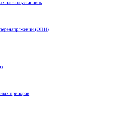
ых электроустановок
т перенапряжений (ОПН)
аз
ьных приборов