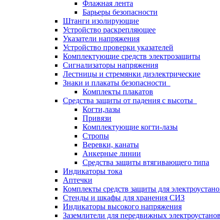
Флажная лента
Барьеры безопасности
Штанги изолирующие
Устройство раскрепляющее
Указатели напряжения
Устройство проверки указателей
Комплектующие средств электрозащиты
Сигнализаторы напряжения
Лестницы и стремянки диэлектрические
Знаки и плакаты безопасности
Комплекты плакатов
Средства защиты от падения с высоты
Когти,лазы
Привязи
Комплектующие когти-лазы
Стропы
Веревки, канаты
Анкерные линии
Средства защиты втягивающего типа
Индикаторы тока
Аптечки
Комплекты средств защиты для электроустан
Стенды и шкафы для хранения СИЗ
Индикаторы высокого напряжения
Заземлители для передвижных электроустано