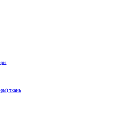
оры
ры) ткань