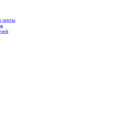
й ленты
ов
елей