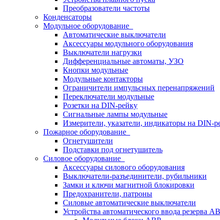
Преобразователи частоты
Конденсаторы
Модульное оборудование
Автоматические выключатели
Аксессуары модульного оборудования
Выключатели нагрузки
Дифференциальные автоматы, УЗО
Кнопки модульные
Модульные контакторы
Ограничители импульсных перенапряжений
Переключатели модульные
Розетки на DIN-рейку
Сигнальные лампы модульные
Измерители, указатели, индикаторы на DIN-р
Пожарное оборудование
Огнетушители
Подставки под огнетушитель
Силовое оборудование
Аксессуары силового оборудования
Выключатели-разъединители, рубильники
Замки и ключи магнитной блокировки
Предохранители, патроны
Силовые автоматические выключатели
Устройства автоматического ввода резерва 