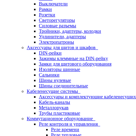
Выключатели
Рамки
Розетки
Светорегуляторы
Силовые разъемы
Тройники, адаптеры, колодки
Удлинители, адаптеры
Электропатроны
Аксессуары для щитов и шкафов
DIN-рейки
Зажимы клеммные на DIN-рейку
Замки для щитового оборудования
Изоляторы шинные
Сальники
Шины нулевые
Шины соединительные
Кабеленесущие системы
Аксессуары и комплектующие кабеленесущих
Кабель-каналы
Металлорукав
Трубы пластиковые
Коммутационное оборудование
Реле контроля и управления
Реле времени
Реле тепловые