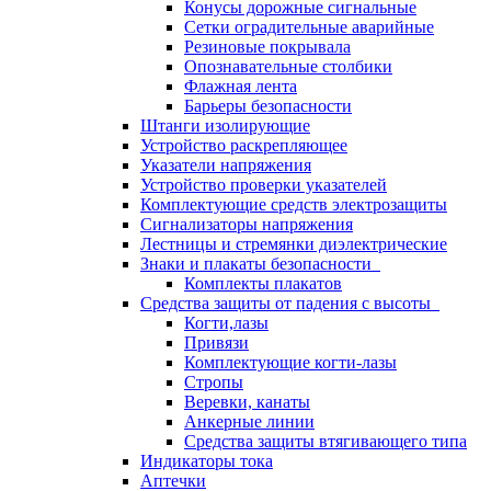
Конусы дорожные сигнальные
Сетки оградительные аварийные
Резиновые покрывала
Опознавательные столбики
Флажная лента
Барьеры безопасности
Штанги изолирующие
Устройство раскрепляющее
Указатели напряжения
Устройство проверки указателей
Комплектующие средств электрозащиты
Сигнализаторы напряжения
Лестницы и стремянки диэлектрические
Знаки и плакаты безопасности
Комплекты плакатов
Средства защиты от падения с высоты
Когти,лазы
Привязи
Комплектующие когти-лазы
Стропы
Веревки, канаты
Анкерные линии
Средства защиты втягивающего типа
Индикаторы тока
Аптечки