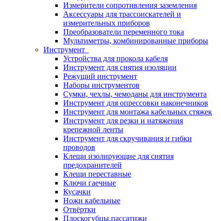
Измерители сопротивления заземления
Аксессуары для трассоискателей и
измерительных приборов
Преобразователи переменного тока
Мультиметры, комбинированные приборы
Инструмент
Устройства для прокола кабеля
Инструмент для снятия изоляции
Режущий инструмент
Наборы инструментов
Сумки, чехлы, чемоданы для инструмента
Инструмент для опрессовки наконечников
Инструмент для монтажа кабельных стяжек
Инструмент для резки и натяжения
крепежной ленты
Инструмент для скручивания и гибки
проводов
Клещи изолирующие для снятия
предохранителей
Клещи переставные
Ключи гаечные
Кусачки
Ножи кабельные
Отвёртки
Плоскогубцы,пассатижи