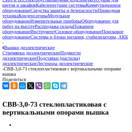
щитов и шкафов
Кабеленесущие системы
Коммутационное
оборудование
Средства защиты и безопасности
Приводная
техника
Конденсаторы
Модульное
оборудование
Измерительные приборы
Оборудование для
работ на высоте
Распродажа склада
Пожарное
оборудование
Инструмент
Силовое оборудование
Поисковое
оборудование
Системы и блоки питания, стабилизаторы, АКБ
-
Вышки диэлектрические
Стремянки диэлектрические
Подмости
диэлектрические
Подставки (настилы)
диэлектрические
Лестницы диэлектрические
-
СВВ-3,0-73 стеклопластиковая с вертикальными опорами
вышка
Поделиться
СВВ-3,0-73 стеклопластиковая с
вертикальными опорами вышка