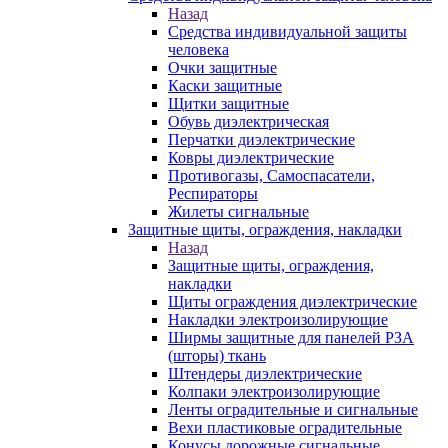
Назад
Средства индивидуальной защиты
человека
Очки защитные
Каски защитные
Щитки защитные
Обувь диэлектрическая
Перчатки диэлектрические
Ковры диэлектрические
Противогазы, Самоспасатели,
Респираторы
Жилеты сигнальные
Защитные щиты, ограждения, накладки
Назад
Защитные щиты, ограждения,
накладки
Щиты ограждения диэлектрические
Накладки электроизолирующие
Ширмы защитные для панелей РЗА
(шторы) ткань
Штендеры диэлектрические
Колпаки электроизолирующие
Ленты оградительные и сигнальные
Вехи пластиковые оградительные
Конусы дорожные сигнальные