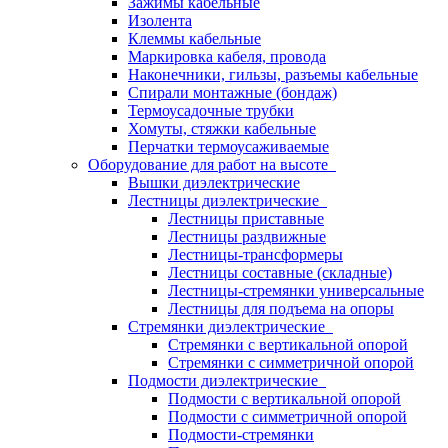
Зажимы кабельные
Изолента
Клеммы кабельные
Маркировка кабеля, провода
Наконечники, гильзы, разъемы кабельные
Спирали монтажные (бондаж)
Термоусадочные трубки
Хомуты, стяжки кабельные
Перчатки термоусаживаемые
Оборудование для работ на высоте
Вышки диэлектрические
Лестницы диэлектрические
Лестницы приставные
Лестницы раздвижные
Лестницы-трансформеры
Лестницы составные (складные)
Лестницы-стремянки универсальные
Лестницы для подъема на опоры
Стремянки диэлектрические
Стремянки с вертикальной опорой
Стремянки с симметричной опорой
Подмости диэлектрические
Подмости с вертикальной опорой
Подмости с симметричной опорой
Подмости-стремянки