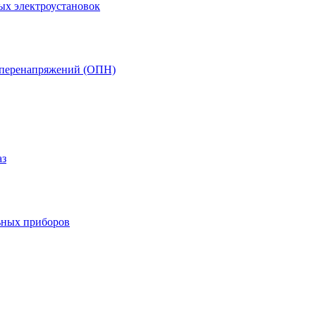
ых электроустановок
т перенапряжений (ОПН)
аз
ьных приборов