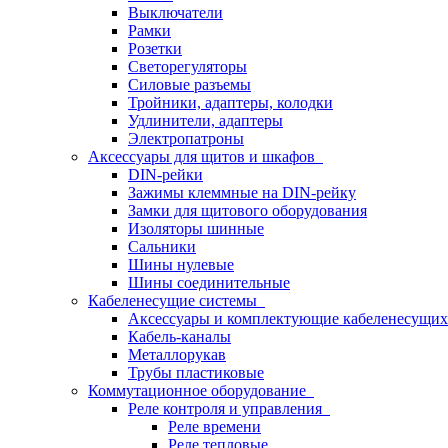
Выключатели
Рамки
Розетки
Светорегуляторы
Силовые разъемы
Тройники, адаптеры, колодки
Удлинители, адаптеры
Электропатроны
Аксессуары для щитов и шкафов
DIN-рейки
Зажимы клеммные на DIN-рейку
Замки для щитового оборудования
Изоляторы шинные
Сальники
Шины нулевые
Шины соединительные
Кабеленесущие системы
Аксессуары и комплектующие кабеленесущих
Кабель-каналы
Металлорукав
Трубы пластиковые
Коммутационное оборудование
Реле контроля и управления
Реле времени
Реле тепловые