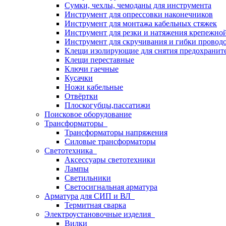
Сумки, чехлы, чемоданы для инструмента
Инструмент для опрессовки наконечников
Инструмент для монтажа кабельных стяжек
Инструмент для резки и натяжения крепежно
Инструмент для скручивания и гибки провод
Клещи изолирующие для снятия предохранит
Клещи переставные
Ключи гаечные
Кусачки
Ножи кабельные
Отвёртки
Плоскогубцы,пассатижи
Поисковое оборудование
Трансформаторы
Трансформаторы напряжения
Силовые трансформаторы
Светотехника
Аксессуары светотехники
Лампы
Светильники
Светосигнальная арматура
Арматура для СИП и ВЛ
Термитная сварка
Электроустановочные изделия
Вилки