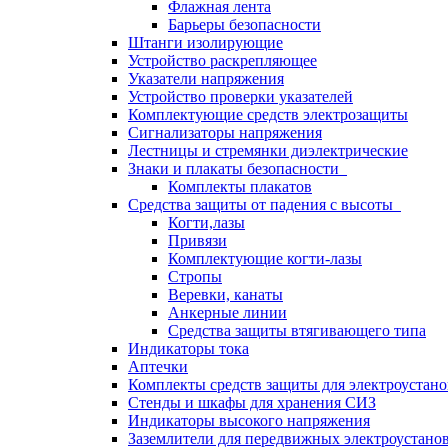
Флажная лента
Барьеры безопасности
Штанги изолирующие
Устройство раскрепляющее
Указатели напряжения
Устройство проверки указателей
Комплектующие средств электрозащиты
Сигнализаторы напряжения
Лестницы и стремянки диэлектрические
Знаки и плакаты безопасности
Комплекты плакатов
Средства защиты от падения с высоты
Когти,лазы
Привязи
Комплектующие когти-лазы
Стропы
Веревки, канаты
Анкерные линии
Средства защиты втягивающего типа
Индикаторы тока
Аптечки
Комплекты средств защиты для электроустан
Стенды и шкафы для хранения СИЗ
Индикаторы высокого напряжения
Заземлители для передвижных электроустано