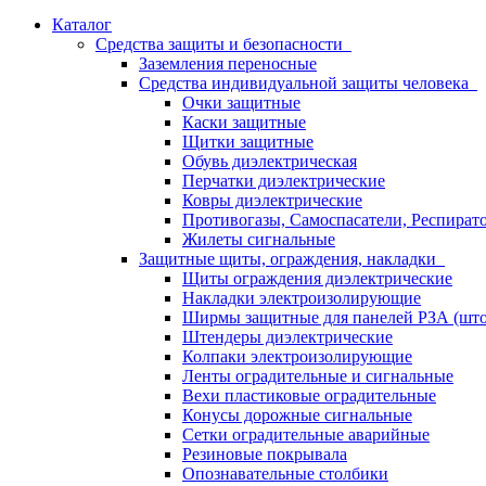
Каталог
Средства защиты и безопасности
Заземления переносные
Средства индивидуальной защиты человека
Очки защитные
Каски защитные
Щитки защитные
Обувь диэлектрическая
Перчатки диэлектрические
Ковры диэлектрические
Противогазы, Самоспасатели, Респират
Жилеты сигнальные
Защитные щиты, ограждения, накладки
Щиты ограждения диэлектрические
Накладки электроизолирующие
Ширмы защитные для панелей РЗА (што
Штендеры диэлектрические
Колпаки электроизолирующие
Ленты оградительные и сигнальные
Вехи пластиковые оградительные
Конусы дорожные сигнальные
Сетки оградительные аварийные
Резиновые покрывала
Опознавательные столбики