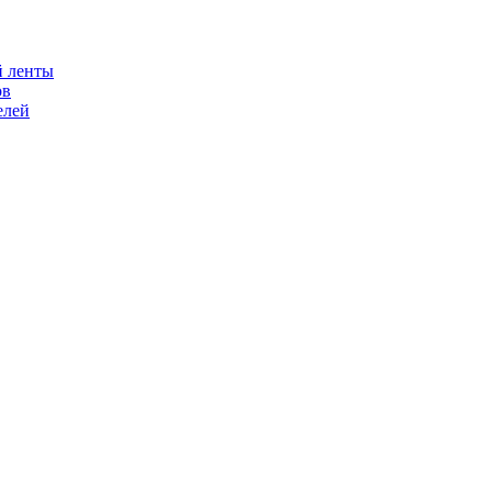
й ленты
ов
елей