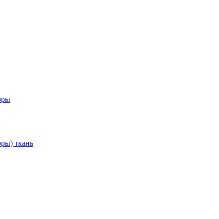
оры
ры) ткань