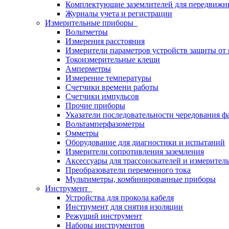
Комплектующие заземлителей для передвижн
Журналы учета и регистрации
Измерительные приборы
Вольтметры
Измерения расстояния
Измерители параметров устройств защиты о
Токоизмерительные клещи
Амперметры
Измерение температуры
Счетчики времени работы
Счетчики импульсов
Прочие приборы
Указатели последовательности чередования ф
Вольтамперфазометры
Омметры
Оборудование для диагностики и испытаний
Измерители сопротивления заземления
Аксессуары для трассоискателей и измерител
Преобразователи переменного тока
Мультиметры, комбинированные приборы
Инструмент
Устройства для прокола кабеля
Инструмент для снятия изоляции
Режущий инструмент
Наборы инструментов