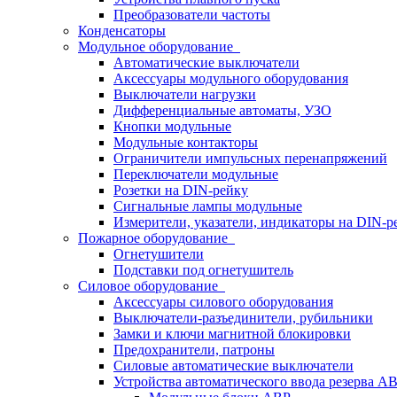
Преобразователи частоты
Конденсаторы
Модульное оборудование
Автоматические выключатели
Аксессуары модульного оборудования
Выключатели нагрузки
Дифференциальные автоматы, УЗО
Кнопки модульные
Модульные контакторы
Ограничители импульсных перенапряжений
Переключатели модульные
Розетки на DIN-рейку
Сигнальные лампы модульные
Измерители, указатели, индикаторы на DIN-р
Пожарное оборудование
Огнетушители
Подставки под огнетушитель
Силовое оборудование
Аксессуары силового оборудования
Выключатели-разъединители, рубильники
Замки и ключи магнитной блокировки
Предохранители, патроны
Силовые автоматические выключатели
Устройства автоматического ввода резерва 