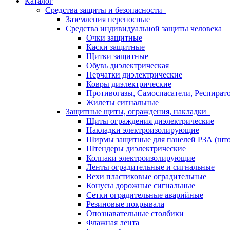
Каталог
Средства защиты и безопасности
Заземления переносные
Средства индивидуальной защиты человека
Очки защитные
Каски защитные
Щитки защитные
Обувь диэлектрическая
Перчатки диэлектрические
Ковры диэлектрические
Противогазы, Самоспасатели, Респират
Жилеты сигнальные
Защитные щиты, ограждения, накладки
Щиты ограждения диэлектрические
Накладки электроизолирующие
Ширмы защитные для панелей РЗА (што
Штендеры диэлектрические
Колпаки электроизолирующие
Ленты оградительные и сигнальные
Вехи пластиковые оградительные
Конусы дорожные сигнальные
Сетки оградительные аварийные
Резиновые покрывала
Опознавательные столбики
Флажная лента