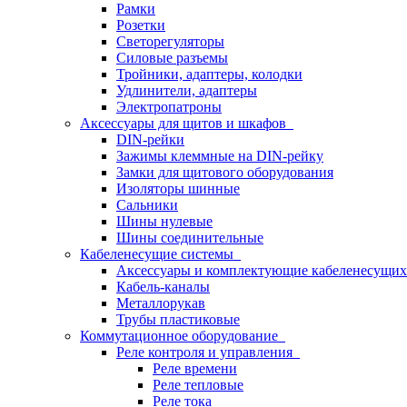
Рамки
Розетки
Светорегуляторы
Силовые разъемы
Тройники, адаптеры, колодки
Удлинители, адаптеры
Электропатроны
Аксессуары для щитов и шкафов
DIN-рейки
Зажимы клеммные на DIN-рейку
Замки для щитового оборудования
Изоляторы шинные
Сальники
Шины нулевые
Шины соединительные
Кабеленесущие системы
Аксессуары и комплектующие кабеленесущих
Кабель-каналы
Металлорукав
Трубы пластиковые
Коммутационное оборудование
Реле контроля и управления
Реле времени
Реле тепловые
Реле тока