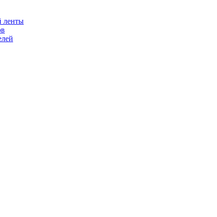
й ленты
ов
елей