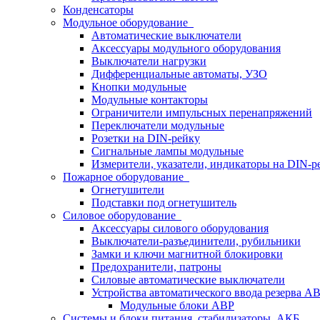
Конденсаторы
Модульное оборудование
Автоматические выключатели
Аксессуары модульного оборудования
Выключатели нагрузки
Дифференциальные автоматы, УЗО
Кнопки модульные
Модульные контакторы
Ограничители импульсных перенапряжений
Переключатели модульные
Розетки на DIN-рейку
Сигнальные лампы модульные
Измерители, указатели, индикаторы на DIN-р
Пожарное оборудование
Огнетушители
Подставки под огнетушитель
Силовое оборудование
Аксессуары силового оборудования
Выключатели-разъединители, рубильники
Замки и ключи магнитной блокировки
Предохранители, патроны
Силовые автоматические выключатели
Устройства автоматического ввода резерва 
Модульные блоки АВР
Системы и блоки питания, стабилизаторы, АКБ