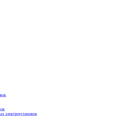
овок
вок
ых электроустановок