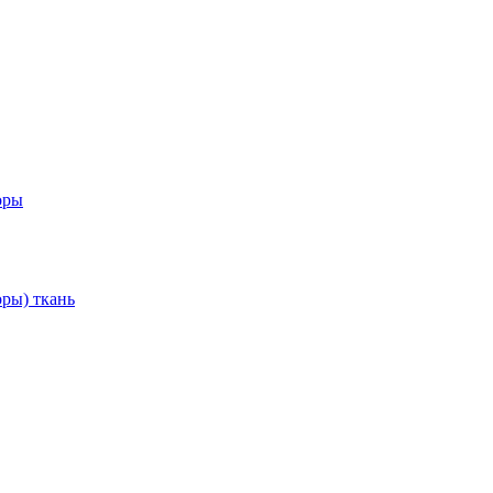
оры
ры) ткань