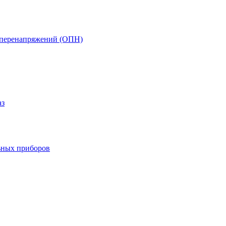
т перенапряжений (ОПН)
аз
ьных приборов