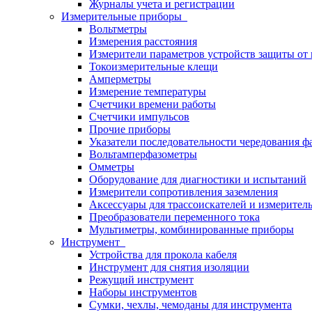
Журналы учета и регистрации
Измерительные приборы
Вольтметры
Измерения расстояния
Измерители параметров устройств защиты о
Токоизмерительные клещи
Амперметры
Измерение температуры
Счетчики времени работы
Счетчики импульсов
Прочие приборы
Указатели последовательности чередования ф
Вольтамперфазометры
Омметры
Оборудование для диагностики и испытаний
Измерители сопротивления заземления
Аксессуары для трассоискателей и измерител
Преобразователи переменного тока
Мультиметры, комбинированные приборы
Инструмент
Устройства для прокола кабеля
Инструмент для снятия изоляции
Режущий инструмент
Наборы инструментов
Сумки, чехлы, чемоданы для инструмента