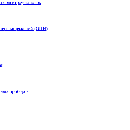
ых электроустановок
т перенапряжений (ОПН)
аз
ьных приборов