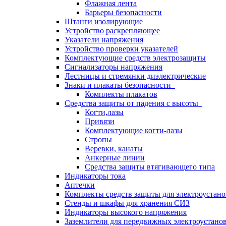
Флажная лента
Барьеры безопасности
Штанги изолирующие
Устройство раскрепляющее
Указатели напряжения
Устройство проверки указателей
Комплектующие средств электрозащиты
Сигнализаторы напряжения
Лестницы и стремянки диэлектрические
Знаки и плакаты безопасности
Комплекты плакатов
Средства защиты от падения с высоты
Когти,лазы
Привязи
Комплектующие когти-лазы
Стропы
Веревки, канаты
Анкерные линии
Средства защиты втягивающего типа
Индикаторы тока
Аптечки
Комплекты средств защиты для электроустан
Стенды и шкафы для хранения СИЗ
Индикаторы высокого напряжения
Заземлители для передвижных электроустано