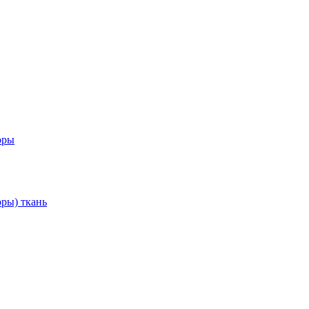
оры
ры) ткань