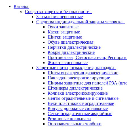
Каталог
Средства защиты и безопасности
Заземления переносные
Средства индивидуальной защиты человека
Очки защитные
Каски защитные
Щитки защитные
Обувь диэлектрическая
Перчатки диэлектрические
Ковры диэлектрические
Противогазы, Самоспасатели, Респират
Жилеты сигнальные
Защитные щиты, ограждения, накладки
Щиты ограждения диэлектрические
Накладки электроизолирующие
Ширмы защитные для панелей РЗА (што
Штендеры диэлектрические
Колпаки электроизолирующие
Ленты оградительные и сигнальные
Вехи пластиковые оградительные
Конусы дорожные сигнальные
Сетки оградительные аварийные
Резиновые покрывала
Опознавательные столбики