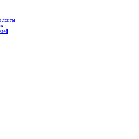
й ленты
ов
елей