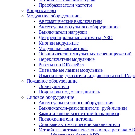
Преобразователи частоты
Конденсаторы
Модульное оборудование
Автоматические выключатели
Аксессуары модульного оборудования
Выключатели нагрузки
Дифференциальные автоматы, УЗО
Кнопки модульные
Модульные контакторы
Ограничители импульсных перенапряжений
Переключатели модульные
Розетки на DIN-рейку
Сигнальные лампы модульные
Измерители, указатели, индикаторы на DIN-р
Пожарное оборудование
Огнетушители
Подставки под огнетушитель
Силовое оборудование
Аксессуары силового оборудования
Выключатели-разъединители, рубильники
Замки и ключи магнитной блокировки
Предохранители, патроны
Силовые автоматические выключатели
Устройства автоматического ввода резерва 