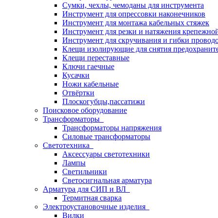
Сумки, чехлы, чемоданы для инструмента
Инструмент для опрессовки наконечников
Инструмент для монтажа кабельных стяжек
Инструмент для резки и натяжения крепежно
Инструмент для скручивания и гибки провод
Клещи изолирующие для снятия предохранит
Клещи переставные
Ключи гаечные
Кусачки
Ножи кабельные
Отвёртки
Плоскогубцы,пассатижи
Поисковое оборудование
Трансформаторы
Трансформаторы напряжения
Силовые трансформаторы
Светотехника
Аксессуары светотехники
Лампы
Светильники
Светосигнальная арматура
Арматура для СИП и ВЛ
Термитная сварка
Электроустановочные изделия
Вилки