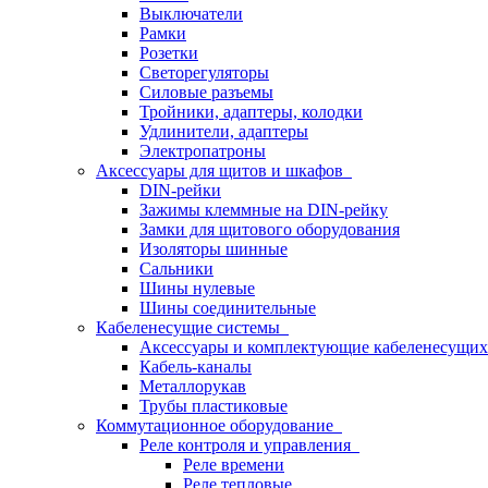
Выключатели
Рамки
Розетки
Светорегуляторы
Силовые разъемы
Тройники, адаптеры, колодки
Удлинители, адаптеры
Электропатроны
Аксессуары для щитов и шкафов
DIN-рейки
Зажимы клеммные на DIN-рейку
Замки для щитового оборудования
Изоляторы шинные
Сальники
Шины нулевые
Шины соединительные
Кабеленесущие системы
Аксессуары и комплектующие кабеленесущих
Кабель-каналы
Металлорукав
Трубы пластиковые
Коммутационное оборудование
Реле контроля и управления
Реле времени
Реле тепловые