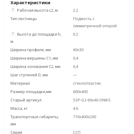
Характеристики
?
Рабочая высота L2, м
2.2
Тип лестницы
Подмость с
симмитричной опорой
?
Высота до площадки h,
0.2
м.
Ширина профиля, мм
60х30
Ширина вершины С1, мм
0,4
Ширина основания C2, мм
0,4
Шаг ступеней D, мм
—
Материал
стеклопластик
Размер площадки,мм
600х400
Старый артикул
SSP-0.2-60x40-ONIKS
Масса, кг
4.6
Транспортные габариты,
710x400x200
мм
Серия
ССП