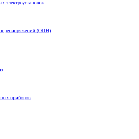
ых электроустановок
т перенапряжений (ОПН)
аз
ьных приборов