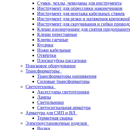
Сумки, чехлы, чемоданы для инструмента
Инструмент для опрессовки наконечников
Инструмент для монтажа кабельных стяжек
Инструмент для резки и натяжения крепежно
Инструмент для скручивания и гибки провод
Клещи изолирующие для снятия предохранит
Клещи переставные
Ключи гаечные
Кусачки
Ножи кабельные
Отвёртки
Плоскогубцы,пассатижи
Поисковое оборудование
Трансформаторы
Трансформаторы напряжения
Силовые трансформаторы
Светотехника
Аксессуары светотехники
Лампы
Светильники
Светосигнальная арматура
Арматура для СИП и ВЛ
Термитная сварка
Электроустановочные изделия
Вилки