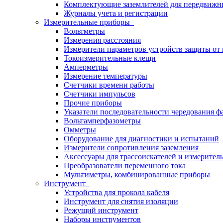
Комплектующие заземлителей для передвижн
Журналы учета и регистрации
Измерительные приборы
Вольтметры
Измерения расстояния
Измерители параметров устройств защиты о
Токоизмерительные клещи
Амперметры
Измерение температуры
Счетчики времени работы
Счетчики импульсов
Прочие приборы
Указатели последовательности чередования ф
Вольтамперфазометры
Омметры
Оборудование для диагностики и испытаний
Измерители сопротивления заземления
Аксессуары для трассоискателей и измерител
Преобразователи переменного тока
Мультиметры, комбинированные приборы
Инструмент
Устройства для прокола кабеля
Инструмент для снятия изоляции
Режущий инструмент
Наборы инструментов