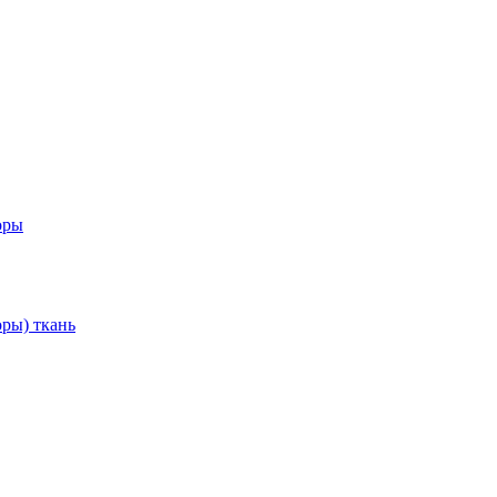
оры
ры) ткань