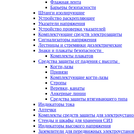
Флажная лента
Барьеры безопасности
Штанги изолирующие
Устройство раскрепляющее
Указатели напряжения
Устройство проверки указателей
Комплектующие средств электрозащиты
Сигнализаторы напряжения
Лестницы и стремянки диэлектрические
Знаки и плакаты безопасности
Комплекты плакатов
Средства защиты от падения с высоты
Когти,лазы
Привязи
Комплектующие когти-лазы
Стропы
Веревки, канаты
Анкерные линии
Средства защиты втягивающего типа
Индикаторы тока
Аптечки
Комплекты средств защиты для электроустан
Стенды и шкафы для хранения СИЗ
Индикаторы высокого напряжения
Заземлители для передвижных электроустано