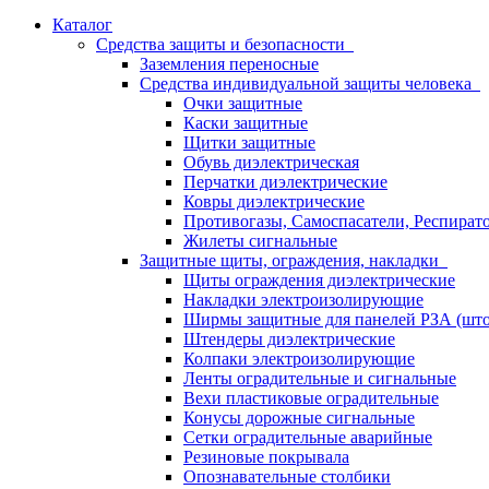
Каталог
Средства защиты и безопасности
Заземления переносные
Средства индивидуальной защиты человека
Очки защитные
Каски защитные
Щитки защитные
Обувь диэлектрическая
Перчатки диэлектрические
Ковры диэлектрические
Противогазы, Самоспасатели, Респират
Жилеты сигнальные
Защитные щиты, ограждения, накладки
Щиты ограждения диэлектрические
Накладки электроизолирующие
Ширмы защитные для панелей РЗА (што
Штендеры диэлектрические
Колпаки электроизолирующие
Ленты оградительные и сигнальные
Вехи пластиковые оградительные
Конусы дорожные сигнальные
Сетки оградительные аварийные
Резиновые покрывала
Опознавательные столбики