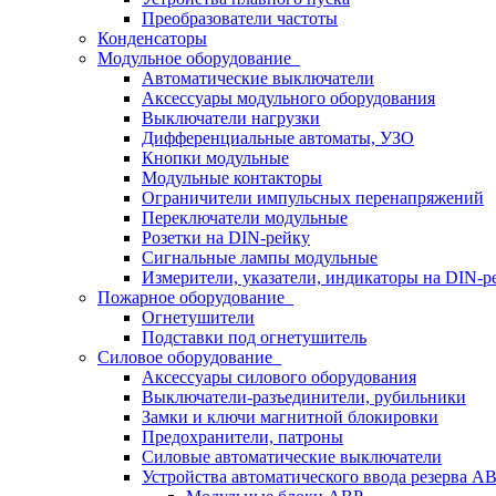
Преобразователи частоты
Конденсаторы
Модульное оборудование
Автоматические выключатели
Аксессуары модульного оборудования
Выключатели нагрузки
Дифференциальные автоматы, УЗО
Кнопки модульные
Модульные контакторы
Ограничители импульсных перенапряжений
Переключатели модульные
Розетки на DIN-рейку
Сигнальные лампы модульные
Измерители, указатели, индикаторы на DIN-р
Пожарное оборудование
Огнетушители
Подставки под огнетушитель
Силовое оборудование
Аксессуары силового оборудования
Выключатели-разъединители, рубильники
Замки и ключи магнитной блокировки
Предохранители, патроны
Силовые автоматические выключатели
Устройства автоматического ввода резерва 