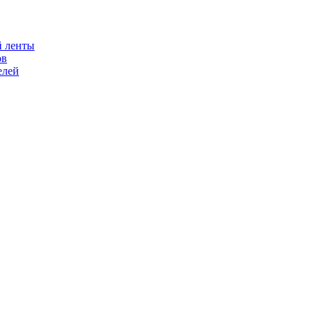
й ленты
ов
елей