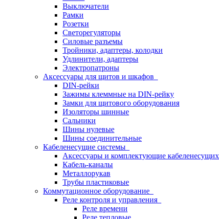
Выключатели
Рамки
Розетки
Светорегуляторы
Силовые разъемы
Тройники, адаптеры, колодки
Удлинители, адаптеры
Электропатроны
Аксессуары для щитов и шкафов
DIN-рейки
Зажимы клеммные на DIN-рейку
Замки для щитового оборудования
Изоляторы шинные
Сальники
Шины нулевые
Шины соединительные
Кабеленесущие системы
Аксессуары и комплектующие кабеленесущих
Кабель-каналы
Металлорукав
Трубы пластиковые
Коммутационное оборудование
Реле контроля и управления
Реле времени
Реле тепловые