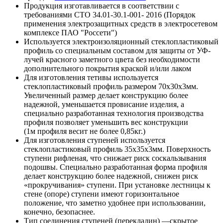
Продукция изготавливается в соответствии с
требованиями СТО 34.01-30.1-001- 2016 (Порядок
применения электрозащитных средств в электросетевом
комплексе ПАО "Россети")
Используется электроизоляционный стеклопластиковый
профиль со специальным составом для защиты от УФ-
лучей красного заметного цвета без необходимости
дополнительного покрытия краской и/или лаком
Для изготовления тетивы используется
стеклопластиковый профиль размером 70х30х3мм.
Увеличенный размер делает конструкцию более
надежной, уменьшается провисание изделия, а
специально разработанная технология производства
профиля позволяет уменьшить вес конструкции
(1м профиля весит не более 0,85кг.)
Для изготовления ступеней используется
стеклопластиковый профиль 35х35х3мм. Поверхность
ступени рифленая, что снижает риск соскальзывания
подошвы. Специально разработанная форма профиля
делает конструкцию более надежной, снижен риск
«прокручивания» ступени. При установке лестницы к
стене (опоре) ступени имеют горизонтальное
положение, что заметно удобнее при использовании,
конечно, безопаснее.
Тип соединения ступеней (перекладин) —скрытое