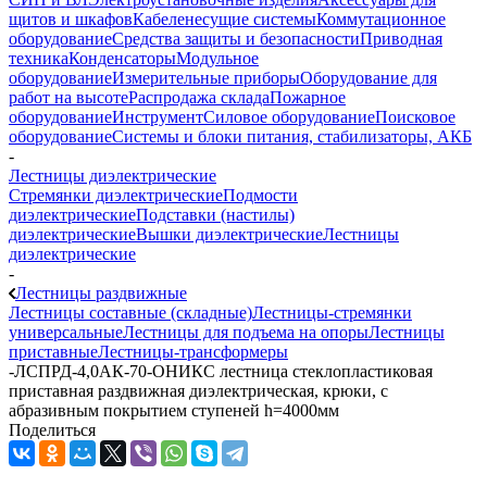
щитов и шкафов
Кабеленесущие системы
Коммутационное
оборудование
Средства защиты и безопасности
Приводная
техника
Конденсаторы
Модульное
оборудование
Измерительные приборы
Оборудование для
работ на высоте
Распродажа склада
Пожарное
оборудование
Инструмент
Силовое оборудование
Поисковое
оборудование
Системы и блоки питания, стабилизаторы, АКБ
-
Лестницы диэлектрические
Стремянки диэлектрические
Подмости
диэлектрические
Подставки (настилы)
диэлектрические
Вышки диэлектрические
Лестницы
диэлектрические
-
Лестницы раздвижные
Лестницы составные (складные)
Лестницы-стремянки
универсальные
Лестницы для подъема на опоры
Лестницы
приставные
Лестницы-трансформеры
-
ЛСПРД-4,0АК-70-ОНИКС лестница стеклопластиковая
приставная раздвижная диэлектрическая, крюки, с
абразивным покрытием ступеней h=4000мм
Поделиться