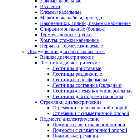
Зажимы кабельные
Изолента
Клеммы кабельные
Маркировка кабеля, провода
Наконечники, гильзы, разъемы кабельные
Спирали монтажные (бондаж)
Термоусадочные трубки
Хомуты, стяжки кабельные
Перчатки термоусаживаемые
Оборудование для работ на высоте
Вышки диэлектрические
Лестницы диэлектрические
Лестницы приставные
Лестницы раздвижные
Лестницы-трансформеры
Лестницы составные (складные)
Лестницы-стремянки универсальные
Лестницы для подъема на опоры
Стремянки диэлектрические
Стремянки с вертикальной опорой
Стремянки с симметричной опорой
Подмости диэлектрические
Подмости с вертикальной опорой
Подмости с симметричной опорой
Подмости-стремянки