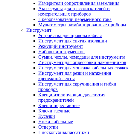
Измерители сопротивления заземления
Аксессуары для трассоискателей и
измерительных приборов
Преобразователи переменного тока
Мультиметры, комбинированные приборы
Инструмент
Устройства для прокола кабеля
Инструмент для снятия изоляции
Режущий инструмент
Наборы инструментов
Сумки, чехлы, чемоданы для инструмента
Инструмент для опрессовки наконечников
Инструмент для монтажа кабельных стяжек
Инструмент для резки и натяжения
крепежной ленты
Инструмент для скручивания и гибки
проводов
Клещи изолирующие для снятия
предохранителей
Клещи переставные
Ключи гаечные
Кусачки
Ножи кабельные
Отвёртки
Плоскогубцы,пассатижи