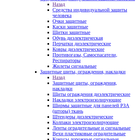
Назад
Средства индивидуальной защиты
человека
Очки защитные
Каски защитные
Щитки защитные
Обувь диэлектрическая
Перчатки диэлектрические
Ковры диэлектрические
Противогазы, Самоспасатели,
Респираторы
Жилеты сигнальные
Защитные щиты, ограждения, накладки
Назад
Защитные щиты, ограждения,
накладки
Щиты ограждения диэлектрические
Накладки электроизолирующие
Ширмы защитные для панелей РЗА
(шторы) ткань
Штендеры диэлектрические
Колпаки электроизолирующие
Ленты оградительные и сигнальные
Вехи пластиковые оградительные
Конусы дорожные сигнальные