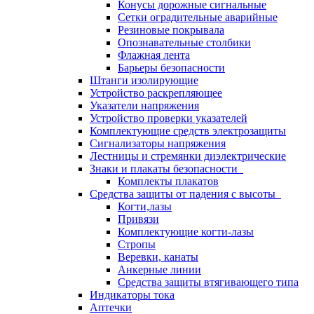
Конусы дорожные сигнальные
Сетки оградительные аварийные
Резиновые покрывала
Опознавательные столбики
Флажная лента
Барьеры безопасности
Штанги изолирующие
Устройство раскрепляющее
Указатели напряжения
Устройство проверки указателей
Комплектующие средств электрозащиты
Сигнализаторы напряжения
Лестницы и стремянки диэлектрические
Знаки и плакаты безопасности
Комплекты плакатов
Средства защиты от падения с высоты
Когти,лазы
Привязи
Комплектующие когти-лазы
Стропы
Веревки, канаты
Анкерные линии
Средства защиты втягивающего типа
Индикаторы тока
Аптечки