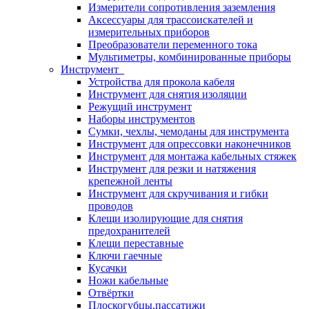
Измерители сопротивления заземления
Аксессуары для трассоискателей и
измерительных приборов
Преобразователи переменного тока
Мультиметры, комбинированные приборы
Инструмент
Устройства для прокола кабеля
Инструмент для снятия изоляции
Режущий инструмент
Наборы инструментов
Сумки, чехлы, чемоданы для инструмента
Инструмент для опрессовки наконечников
Инструмент для монтажа кабельных стяжек
Инструмент для резки и натяжения
крепежной ленты
Инструмент для скручивания и гибки
проводов
Клещи изолирующие для снятия
предохранителей
Клещи переставные
Ключи гаечные
Кусачки
Ножи кабельные
Отвёртки
Плоскогубцы,пассатижи