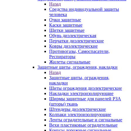
Назад
Средства индивидуальной защиты
человека
Очки защитные
Каски защитные
Щитки защитные
Обувь диэлектрическая
Перчатки диэлектрические
Ковры диэлектрические
Противогазы, Самоспасатели,
Респираторы
Жилеты сигнальные
Защитные щиты, ограждения, накладки
Назад
Защитные щиты, ограждения,
накладки
Щиты ограждения диэлектрические
Накладки электроизолирующие
Ширмы защитные для панелей РЗА
(шторы) ткань
Штендеры диэлектрические
Колпаки электроизолирующие
Ленты оградительные и сигнальные
Вехи пластиковые оградительные
Конусы дорожные сигнальные