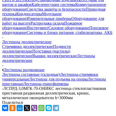
щитов и шкафов
Кабеленесущие системы
Коммутационное
оборудование
Средства защиты и безопасности
Приводная
техника
Конденсаторы
Модульное
оборудование
Измерительные приборы
Оборудование для
работ на высоте
Распродажа склада
Пожарное
оборудование
Инструмент
Силовое оборудование
Поисковое
оборудование
Системы и блоки питания, стабилизаторы, АКБ
-
Лестницы диэлектрические
Стремянки диэлектрические
Подмости
диэлектрические
Подставки (настилы)
диэлектрические
Вышки диэлектрические
Лестницы
диэлектрические
-
Лестницы раздвижные
Лестницы составные (складные)
Лестницы-стремянки
универсальные
Лестницы для подъема на опоры
Лестницы
приставные
Лестницы-трансформеры
-
ЛСПРД-3,0МГК-70-ОНИКС лестница стеклопластиковая
приставная раздвижная диэлектрическая, крюки,
металлические оконцеватели h=3000мм
Поделиться