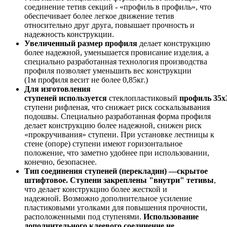
соединение тетив секций - «профиль в профиль», что
обеспечивает более легкое движение тетив
относительно друг друга, повышает прочность и
надежность конструкции.
Увеличенный размер профиля
делает конструкцию
более надежной, уменьшается провисание изделия, а
специально разработанная технология производства
профиля позволяет уменьшить вес конструкции
(1м профиля весит не более 0,85кг.)
Для изготовления
ступеней используется
стеклопластиковый
профиль 35х
ступени рифленая, что снижает риск соскальзывания
подошвы. Специально разработанная форма профиля
делает конструкцию более надежной, снижен риск
«прокручивания» ступени. При установке лестницы к
стене (опоре) ступени имеют горизонтальное
положение, что заметно удобнее при использовании,
конечно, безопаснее.
Тип соединения ступеней (перекладин) —скрытое
штифтовое. Ступени закреплены "внутри" тетивы
,
что делает конструкцию более жесткой и
надежной. Возможно дополнительное усиление
пластиковыми уголками для повышения прочности,
расположенными под ступенями.
Использование
дополнительного клеевого соединение не