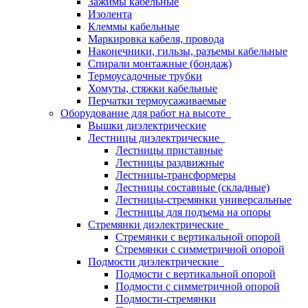
Зажимы кабельные
Изолента
Клеммы кабельные
Маркировка кабеля, провода
Наконечники, гильзы, разъемы кабельные
Спирали монтажные (бондаж)
Термоусадочные трубки
Хомуты, стяжки кабельные
Перчатки термоусаживаемые
Оборудование для работ на высоте
Вышки диэлектрические
Лестницы диэлектрические
Лестницы приставные
Лестницы раздвижные
Лестницы-трансформеры
Лестницы составные (складные)
Лестницы-стремянки универсальные
Лестницы для подъема на опоры
Стремянки диэлектрические
Стремянки с вертикальной опорой
Стремянки с симметричной опорой
Подмости диэлектрические
Подмости с вертикальной опорой
Подмости с симметричной опорой
Подмости-стремянки