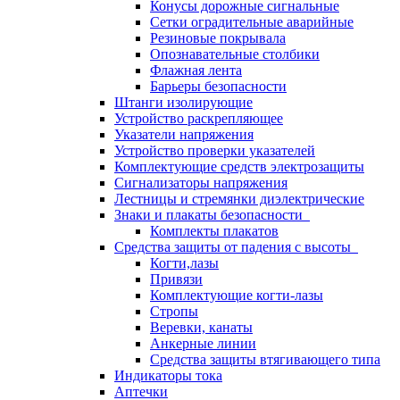
Конусы дорожные сигнальные
Сетки оградительные аварийные
Резиновые покрывала
Опознавательные столбики
Флажная лента
Барьеры безопасности
Штанги изолирующие
Устройство раскрепляющее
Указатели напряжения
Устройство проверки указателей
Комплектующие средств электрозащиты
Сигнализаторы напряжения
Лестницы и стремянки диэлектрические
Знаки и плакаты безопасности
Комплекты плакатов
Средства защиты от падения с высоты
Когти,лазы
Привязи
Комплектующие когти-лазы
Стропы
Веревки, канаты
Анкерные линии
Средства защиты втягивающего типа
Индикаторы тока
Аптечки