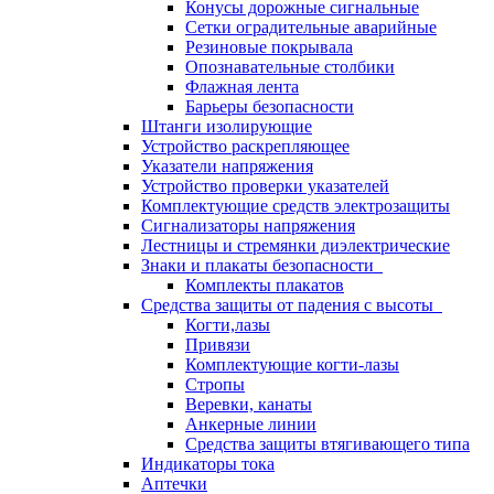
Конусы дорожные сигнальные
Сетки оградительные аварийные
Резиновые покрывала
Опознавательные столбики
Флажная лента
Барьеры безопасности
Штанги изолирующие
Устройство раскрепляющее
Указатели напряжения
Устройство проверки указателей
Комплектующие средств электрозащиты
Сигнализаторы напряжения
Лестницы и стремянки диэлектрические
Знаки и плакаты безопасности
Комплекты плакатов
Средства защиты от падения с высоты
Когти,лазы
Привязи
Комплектующие когти-лазы
Стропы
Веревки, канаты
Анкерные линии
Средства защиты втягивающего типа
Индикаторы тока
Аптечки