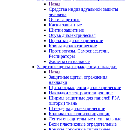
Назад
Средства индивидуальной защиты
человека
Очки защитные
Каски защитные
Щитки защитные
Обувь диэлектрическая
Перчатки диэлектрические
Ковры диэлектрические
Противогазы, Самоспасатели,
Респираторы
Жилеты сигнальные
Защитные щиты, ограждения, накладки
Назад
Защитные щиты, ограждения,
накладки
Щиты ограждения диэлектрические
Накладки электроизолирующие
Ширмы защитные для панелей РЗА
(шторы) ткань
Штендеры диэлектрические
Колпаки электроизолирующие
Ленты оградительные и сигнальные
Вехи пластиковые оградительные
Конусы дорожные сигнальные