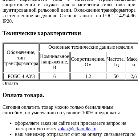
сопротивлений и служит для ограничения силы тока при
шунтированной рельсовой цепи. Охлаждение трансформатора
- естественное воздушное. Степень зашиты по ГОСТ 14254-96
IP20.
Технические характеристики
Основные технические данные изделия
Обозначение,
Номинальное
тип
Сопротивление,
Частота,
Масс
напряжение,
трансформатора
Ом
Гц
кг
В
РОБС-4 АУ3
6
1,2
50
2,6
Оплата
Оплата товара.
Сегодня оплатить товар можно только безналичным
способом, по умолчанию на условии 100% предоплаты.
оформляете заказ на сайте или присылаете запрос на
электронную почту
zakaz@etk-oniks.ru
наш менеджер отправляет счет на оплату. связывается по