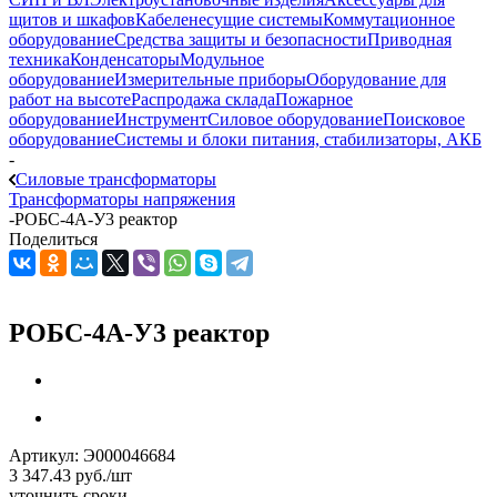
щитов и шкафов
Кабеленесущие системы
Коммутационное
оборудование
Средства защиты и безопасности
Приводная
техника
Конденсаторы
Модульное
оборудование
Измерительные приборы
Оборудование для
работ на высоте
Распродажа склада
Пожарное
оборудование
Инструмент
Силовое оборудование
Поисковое
оборудование
Системы и блоки питания, стабилизаторы, АКБ
-
Силовые трансформаторы
Трансформаторы напряжения
-
РОБС-4А-У3 реактор
Поделиться
РОБС-4А-У3 реактор
Артикул:
Э000046684
3 347.43
руб.
/шт
уточнить сроки