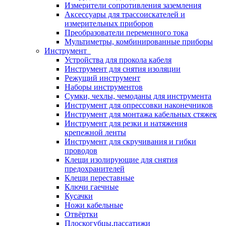
Измерители сопротивления заземления
Аксессуары для трассоискателей и
измерительных приборов
Преобразователи переменного тока
Мультиметры, комбинированные приборы
Инструмент
Устройства для прокола кабеля
Инструмент для снятия изоляции
Режущий инструмент
Наборы инструментов
Сумки, чехлы, чемоданы для инструмента
Инструмент для опрессовки наконечников
Инструмент для монтажа кабельных стяжек
Инструмент для резки и натяжения
крепежной ленты
Инструмент для скручивания и гибки
проводов
Клещи изолирующие для снятия
предохранителей
Клещи переставные
Ключи гаечные
Кусачки
Ножи кабельные
Отвёртки
Плоскогубцы,пассатижи