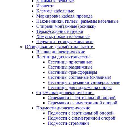
Зажимы кабельные
Изолента
Клеммы кабельные
Маркировка кабеля, провода
Наконечники, гильзы, разъемы кабельные
Спирали монтажные (бондаж)
Термоусадочные трубки
Хомуты, стяжки кабельные
Перчатки термоусаживаемые
Оборудование для работ на высоте
Вышки диэлектрические
Лестницы диэлектрические
Лестницы приставные
Лестницы раздвижные
Лестницы-трансформеры
Лестницы составные (складные)
Лестницы-стремянки универсальные
Лестницы для подъема на опоры
Стремянки диэлектрические
Стремянки с вертикальной опорой
Стремянки с симметричной опорой
Подмости диэлектрические
Подмости с вертикальной опорой
Подмости с симметричной опорой
Подмости-стремянки