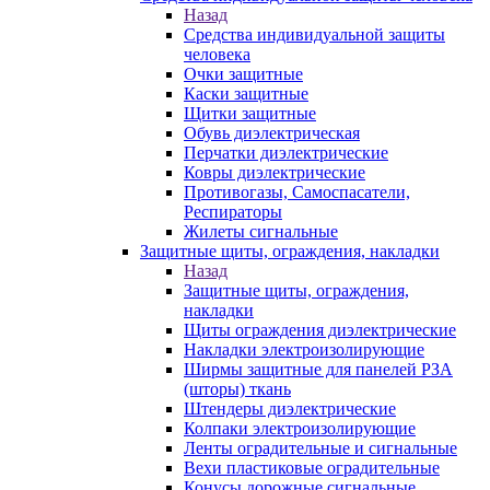
Назад
Средства индивидуальной защиты
человека
Очки защитные
Каски защитные
Щитки защитные
Обувь диэлектрическая
Перчатки диэлектрические
Ковры диэлектрические
Противогазы, Самоспасатели,
Респираторы
Жилеты сигнальные
Защитные щиты, ограждения, накладки
Назад
Защитные щиты, ограждения,
накладки
Щиты ограждения диэлектрические
Накладки электроизолирующие
Ширмы защитные для панелей РЗА
(шторы) ткань
Штендеры диэлектрические
Колпаки электроизолирующие
Ленты оградительные и сигнальные
Вехи пластиковые оградительные
Конусы дорожные сигнальные