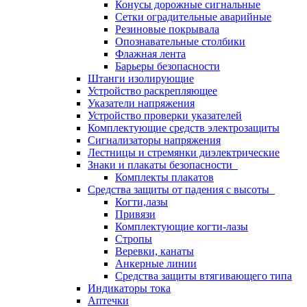
Конусы дорожные сигнальные
Сетки оградительные аварийные
Резиновые покрывала
Опознавательные столбики
Флажная лента
Барьеры безопасности
Штанги изолирующие
Устройство раскрепляющее
Указатели напряжения
Устройство проверки указателей
Комплектующие средств электрозащиты
Сигнализаторы напряжения
Лестницы и стремянки диэлектрические
Знаки и плакаты безопасности
Комплекты плакатов
Средства защиты от падения с высоты
Когти,лазы
Привязи
Комплектующие когти-лазы
Стропы
Веревки, канаты
Анкерные линии
Средства защиты втягивающего типа
Индикаторы тока
Аптечки