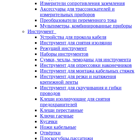
Измерители сопротивления заземления
Аксессуары для трассоискателей и
измерительных приборов
Преобразователи переменного тока
Мультиметры, комбинированные приборы
Инструмент
Устройства для прокола кабеля
Инструмент для снятия изоляции
Режущий инструмент
Наборы инструментов
Сумки, чехлы, чемоданы для инструмента
Инструмент для опрессовки наконечников
Инструмент для монтажа кабельных стяжек
Инструмент для резки и натяжения
крепежной ленты
Инструмент для скручивания и гибки
проводов
Клещи изолирующие для снятия
предохранителей
Клещи переставные
Ключи гаечные
Кусачки
Ножи кабельные
Отвёртки
Плоскогубцы,пассатижи