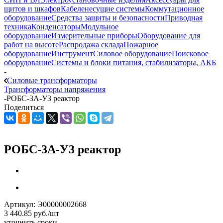
щитов и шкафов
Кабеленесущие системы
Коммутационное
оборудование
Средства защиты и безопасности
Приводная
техника
Конденсаторы
Модульное
оборудование
Измерительные приборы
Оборудование для
работ на высоте
Распродажа склада
Пожарное
оборудование
Инструмент
Силовое оборудование
Поисковое
оборудование
Системы и блоки питания, стабилизаторы, АКБ
-
Силовые трансформаторы
Трансформаторы напряжения
-
РОБС-3А-У3 реактор
Поделиться
РОБС-3А-У3 реактор
Артикул:
Э00000002668
3 440.85
руб.
/шт
уточнить сроки