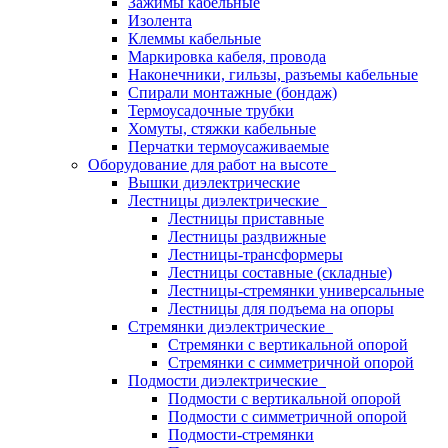
Зажимы кабельные
Изолента
Клеммы кабельные
Маркировка кабеля, провода
Наконечники, гильзы, разъемы кабельные
Спирали монтажные (бондаж)
Термоусадочные трубки
Хомуты, стяжки кабельные
Перчатки термоусаживаемые
Оборудование для работ на высоте
Вышки диэлектрические
Лестницы диэлектрические
Лестницы приставные
Лестницы раздвижные
Лестницы-трансформеры
Лестницы составные (складные)
Лестницы-стремянки универсальные
Лестницы для подъема на опоры
Стремянки диэлектрические
Стремянки с вертикальной опорой
Стремянки с симметричной опорой
Подмости диэлектрические
Подмости с вертикальной опорой
Подмости с симметричной опорой
Подмости-стремянки