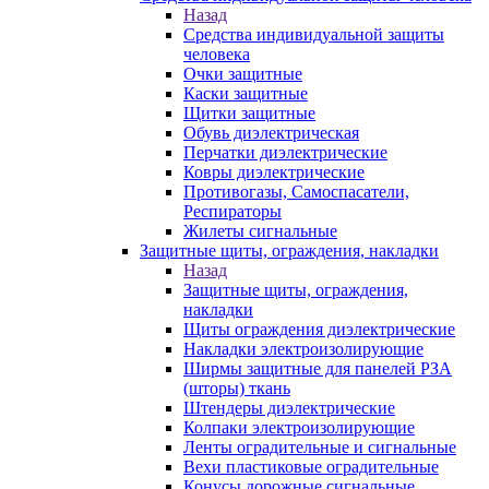
Назад
Средства индивидуальной защиты
человека
Очки защитные
Каски защитные
Щитки защитные
Обувь диэлектрическая
Перчатки диэлектрические
Ковры диэлектрические
Противогазы, Самоспасатели,
Респираторы
Жилеты сигнальные
Защитные щиты, ограждения, накладки
Назад
Защитные щиты, ограждения,
накладки
Щиты ограждения диэлектрические
Накладки электроизолирующие
Ширмы защитные для панелей РЗА
(шторы) ткань
Штендеры диэлектрические
Колпаки электроизолирующие
Ленты оградительные и сигнальные
Вехи пластиковые оградительные
Конусы дорожные сигнальные