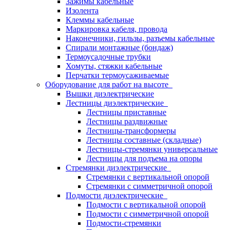
Зажимы кабельные
Изолента
Клеммы кабельные
Маркировка кабеля, провода
Наконечники, гильзы, разъемы кабельные
Спирали монтажные (бондаж)
Термоусадочные трубки
Хомуты, стяжки кабельные
Перчатки термоусаживаемые
Оборудование для работ на высоте
Вышки диэлектрические
Лестницы диэлектрические
Лестницы приставные
Лестницы раздвижные
Лестницы-трансформеры
Лестницы составные (складные)
Лестницы-стремянки универсальные
Лестницы для подъема на опоры
Стремянки диэлектрические
Стремянки с вертикальной опорой
Стремянки с симметричной опорой
Подмости диэлектрические
Подмости с вертикальной опорой
Подмости с симметричной опорой
Подмости-стремянки