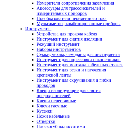
Измерители сопротивления заземления
Аксессуары для трассоискателей и
измерительных приборов
Преобразователи переменного тока
Мультиметры, комбинированные приборы
Инструмент
Устройства для прокола кабеля
Инструмент для снятия изоляции
Режущий инструмент
Наборы инструментов
Сумки, чехлы, чемоданы для инструмента
Инструмент для опрессовки наконечников
Инструмент для монтажа кабельных стяжек
Инструмент для резки и натяжения
крепежной ленты
Инструмент для скручивания и гибки
проводов
Клещи изолирующие для снятия
предохранителей
Клещи переставные
Ключи гаечные
Кусачки
Ножи кабельные
Отвёртки
Плоскогубцы,пассатижи