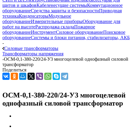
щитов и шкафов
Кабеленесущие системы
Коммутационное
оборудование
Средства защиты и безопасности
Приводная
техника
Конденсаторы
Модульное
оборудование
Измерительные приборы
Оборудование для
работ на высоте
Распродажа склада
Пожарное
оборудование
Инструмент
Силовое оборудование
Поисковое
оборудование
Системы и блоки питания, стабилизаторы, АКБ
-
Силовые трансформаторы
Трансформаторы напряжения
-
ОСМ-0,1-380-220/24-У3 многоцелевой однофазный силовой
трансформатор
Поделиться
ОСМ-0,1-380-220/24-У3 многоцелевой
однофазный силовой трансформатор