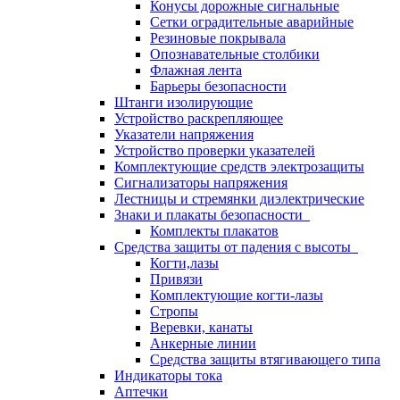
Конусы дорожные сигнальные
Сетки оградительные аварийные
Резиновые покрывала
Опознавательные столбики
Флажная лента
Барьеры безопасности
Штанги изолирующие
Устройство раскрепляющее
Указатели напряжения
Устройство проверки указателей
Комплектующие средств электрозащиты
Сигнализаторы напряжения
Лестницы и стремянки диэлектрические
Знаки и плакаты безопасности
Комплекты плакатов
Средства защиты от падения с высоты
Когти,лазы
Привязи
Комплектующие когти-лазы
Стропы
Веревки, канаты
Анкерные линии
Средства защиты втягивающего типа
Индикаторы тока
Аптечки