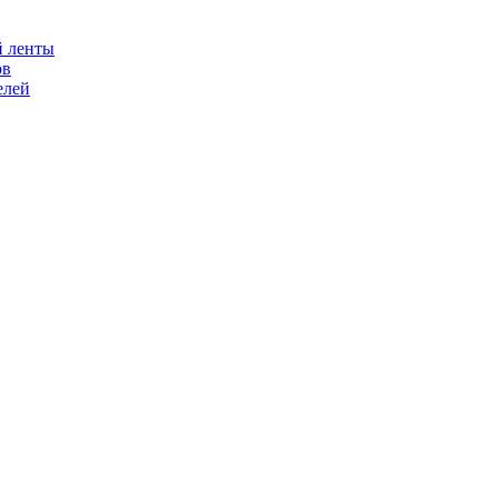
й ленты
ов
елей