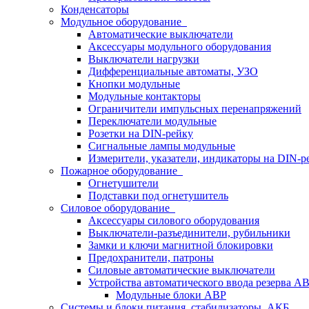
Конденсаторы
Модульное оборудование
Автоматические выключатели
Аксессуары модульного оборудования
Выключатели нагрузки
Дифференциальные автоматы, УЗО
Кнопки модульные
Модульные контакторы
Ограничители импульсных перенапряжений
Переключатели модульные
Розетки на DIN-рейку
Сигнальные лампы модульные
Измерители, указатели, индикаторы на DIN-р
Пожарное оборудование
Огнетушители
Подставки под огнетушитель
Силовое оборудование
Аксессуары силового оборудования
Выключатели-разъединители, рубильники
Замки и ключи магнитной блокировки
Предохранители, патроны
Силовые автоматические выключатели
Устройства автоматического ввода резерва 
Модульные блоки АВР
Системы и блоки питания, стабилизаторы, АКБ