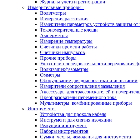
Журналы учета и регистрации
Измерительные приборы
Вольтметры
Измерения расстояния
Измерители параметров устройств защиты о
Токоизмерительные клещи
Амперметры
Измерение температуры
Счетчики времени работы
Счетчики импульсов
Прочие приборы
Указатели последовательности чередования ф
Вольтамперфазометры
Омметры
Оборудование для диагностики и испытаний
Измерители сопротивления заземления
Аксессуары для трассоискателей и измерител
Преобразователи переменного тока
Мультиметры, комбинированные приборы
Инструмент
Устройства для прокола кабеля
Инструмент для снятия изоляции
Режущий инструмент
Наборы инструментов
Сумки, чехлы, чемоданы для инструмента