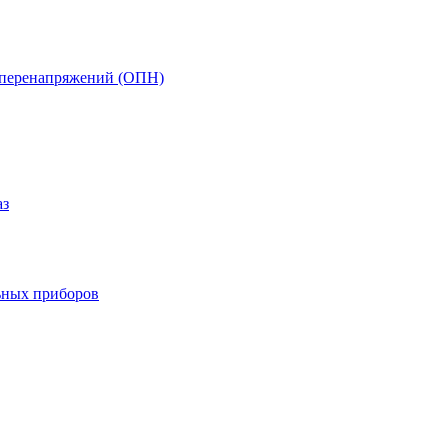
т перенапряжений (ОПН)
аз
ьных приборов