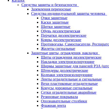
Каталог
Средства защиты и безопасности
Заземления переносные
Средства индивидуальной защиты человека
Очки защитные
Каски защитные
Щитки защитные
Обувь диэлектрическая
Перчатки диэлектрические
Ковры диэлектрические
Противогазы, Самоспасатели, Респират
Жилеты сигнальные
Защитные щиты, ограждения, накладки
Щиты ограждения диэлектрические
Накладки электроизолирующие
Ширмы защитные для панелей РЗА (што
Штендеры диэлектрические
Колпаки электроизолирующие
Ленты оградительные и сигнальные
Вехи пластиковые оградительные
Конусы дорожные сигнальные
Сетки оградительные аварийные
Резиновые покрывала
Опознавательные столбики
Флажная лента