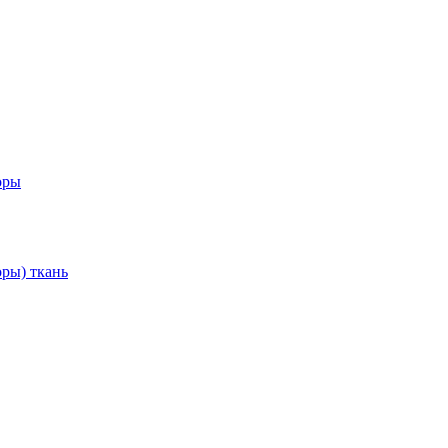
оры
ры) ткань