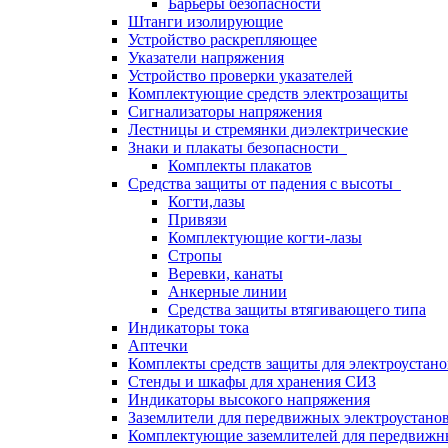
Барьеры безопасности
Штанги изолирующие
Устройство раскрепляющее
Указатели напряжения
Устройство проверки указателей
Комплектующие средств электрозащиты
Сигнализаторы напряжения
Лестницы и стремянки диэлектрические
Знаки и плакаты безопасности
Комплекты плакатов
Средства защиты от падения с высоты
Когти,лазы
Привязи
Комплектующие когти-лазы
Стропы
Веревки, канаты
Анкерные линии
Средства защиты втягивающего типа
Индикаторы тока
Аптечки
Комплекты средств защиты для электроустан
Стенды и шкафы для хранения СИЗ
Индикаторы высокого напряжения
Заземлители для передвижных электроустано
Комплектующие заземлителей для передвижн