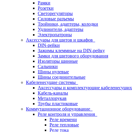
Рамки
Розетки
Светорегуляторы
Силовые разъемы
Тройники, адаптеры, колодки
Удлинители, адаптеры
Электропатроны
Аксессуары для щитов и шкафов
DIN-рейки
Зажимы клеммные на DIN-рейку
Замки для щитового оборудования
Изоляторы шинные
Сальники
Шины нулевые
Шины соединительные
Кабеленесущие системы
Аксессуары и комплектующие кабеленесущих
Кабель-каналы
Металлорукав
Трубы пластиковые
Коммутационное оборудование
Реле контроля и управления
Реле времени
Реле тепловые
Реле тока