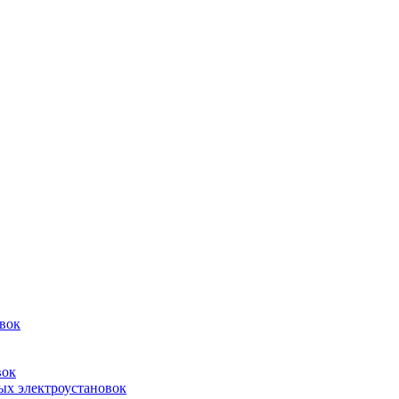
овок
вок
ых электроустановок