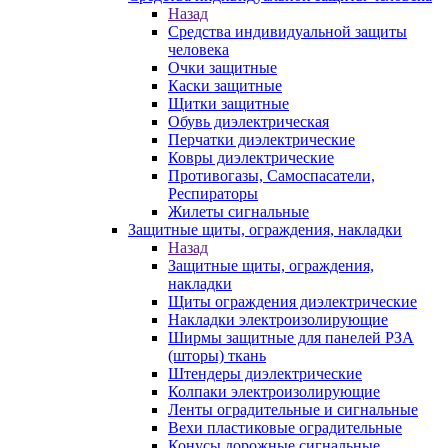
Назад
Средства индивидуальной защиты
человека
Очки защитные
Каски защитные
Щитки защитные
Обувь диэлектрическая
Перчатки диэлектрические
Ковры диэлектрические
Противогазы, Самоспасатели,
Респираторы
Жилеты сигнальные
Защитные щиты, ограждения, накладки
Назад
Защитные щиты, ограждения,
накладки
Щиты ограждения диэлектрические
Накладки электроизолирующие
Ширмы защитные для панелей РЗА
(шторы) ткань
Штендеры диэлектрические
Колпаки электроизолирующие
Ленты оградительные и сигнальные
Вехи пластиковые оградительные
Конусы дорожные сигнальные