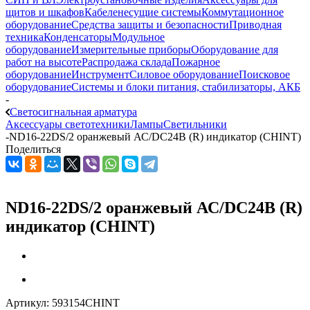
щитов и шкафов
Кабеленесущие системы
Коммутационное
оборудование
Средства защиты и безопасности
Приводная
техника
Конденсаторы
Модульное
оборудование
Измерительные приборы
Оборудование для
работ на высоте
Распродажа склада
Пожарное
оборудование
Инструмент
Силовое оборудование
Поисковое
оборудование
Системы и блоки питания, стабилизаторы, АКБ
-
Светосигнальная арматура
Аксессуары светотехники
Лампы
Светильники
-
ND16-22DS/2 оранжевый АС/DC24В (R) индикатор (CHINT)
Поделиться
ND16-22DS/2 оранжевый АС/DC24В (R)
индикатор (CHINT)
Артикул:
593154CHINT