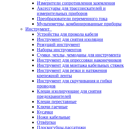
Измерители сопротивления заземления
Аксессуары для трассоискателей и
измерительных приборов
Преобразователи переменного тока
Мультиметры, комбинированные приборы
Инструмент
Устройства для прокола кабеля
Инструмент для снятия изоляции
Режущий инструмент
Наборы инструментов
Сумки, чехлы, чемоданы для инструмента
Инструмент для опрессовки наконечников
Инструмент для монтажа кабельных стяжек
Инструмент для резки и натяжения
крепежной ленты
Инструмент для скручивания и гибки
проводов
Клещи изолирующие для снятия
предохранителей
Клещи переставные
Ключи гаечные
Кусачки
Ножи кабельные
Отвёртки
Плоскогубцы,пассатижи