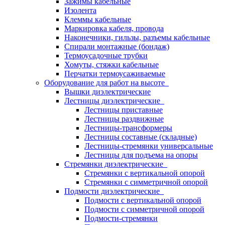
Зажимы кабельные
Изолента
Клеммы кабельные
Маркировка кабеля, провода
Наконечники, гильзы, разъемы кабельные
Спирали монтажные (бондаж)
Термоусадочные трубки
Хомуты, стяжки кабельные
Перчатки термоусаживаемые
Оборудование для работ на высоте
Вышки диэлектрические
Лестницы диэлектрические
Лестницы приставные
Лестницы раздвижные
Лестницы-трансформеры
Лестницы составные (складные)
Лестницы-стремянки универсальные
Лестницы для подъема на опоры
Стремянки диэлектрические
Стремянки с вертикальной опорой
Стремянки с симметричной опорой
Подмости диэлектрические
Подмости с вертикальной опорой
Подмости с симметричной опорой
Подмости-стремянки