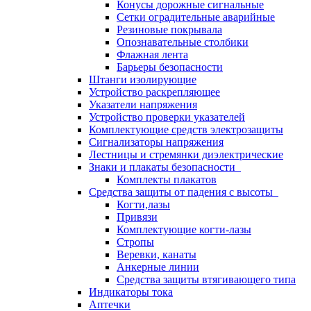
Конусы дорожные сигнальные
Сетки оградительные аварийные
Резиновые покрывала
Опознавательные столбики
Флажная лента
Барьеры безопасности
Штанги изолирующие
Устройство раскрепляющее
Указатели напряжения
Устройство проверки указателей
Комплектующие средств электрозащиты
Сигнализаторы напряжения
Лестницы и стремянки диэлектрические
Знаки и плакаты безопасности
Комплекты плакатов
Средства защиты от падения с высоты
Когти,лазы
Привязи
Комплектующие когти-лазы
Стропы
Веревки, канаты
Анкерные линии
Средства защиты втягивающего типа
Индикаторы тока
Аптечки