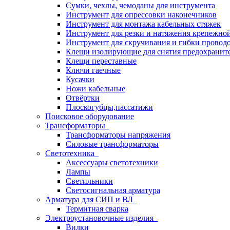
Сумки, чехлы, чемоданы для инструмента
Инструмент для опрессовки наконечников
Инструмент для монтажа кабельных стяжек
Инструмент для резки и натяжения крепежно
Инструмент для скручивания и гибки провод
Клещи изолирующие для снятия предохранит
Клещи переставные
Ключи гаечные
Кусачки
Ножи кабельные
Отвёртки
Плоскогубцы,пассатижи
Поисковое оборудование
Трансформаторы
Трансформаторы напряжения
Силовые трансформаторы
Светотехника
Аксессуары светотехники
Лампы
Светильники
Светосигнальная арматура
Арматура для СИП и ВЛ
Термитная сварка
Электроустановочные изделия
Вилки