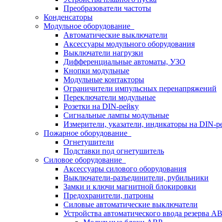
Преобразователи частоты
Конденсаторы
Модульное оборудование
Автоматические выключатели
Аксессуары модульного оборудования
Выключатели нагрузки
Дифференциальные автоматы, УЗО
Кнопки модульные
Модульные контакторы
Ограничители импульсных перенапряжений
Переключатели модульные
Розетки на DIN-рейку
Сигнальные лампы модульные
Измерители, указатели, индикаторы на DIN-р
Пожарное оборудование
Огнетушители
Подставки под огнетушитель
Силовое оборудование
Аксессуары силового оборудования
Выключатели-разъединители, рубильники
Замки и ключи магнитной блокировки
Предохранители, патроны
Силовые автоматические выключатели
Устройства автоматического ввода резерва 