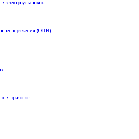
ых электроустановок
т перенапряжений (ОПН)
аз
ьных приборов