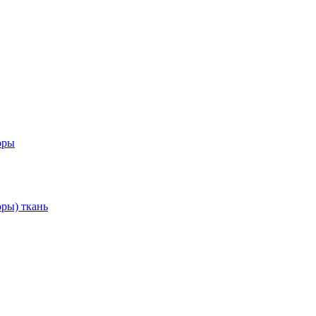
оры
ры) ткань