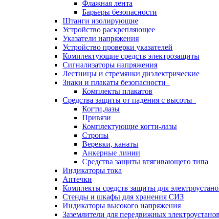
Флажная лента
Барьеры безопасности
Штанги изолирующие
Устройство раскрепляющее
Указатели напряжения
Устройство проверки указателей
Комплектующие средств электрозащиты
Сигнализаторы напряжения
Лестницы и стремянки диэлектрические
Знаки и плакаты безопасности
Комплекты плакатов
Средства защиты от падения с высоты
Когти,лазы
Привязи
Комплектующие когти-лазы
Стропы
Веревки, канаты
Анкерные линии
Средства защиты втягивающего типа
Индикаторы тока
Аптечки
Комплекты средств защиты для электроустан
Стенды и шкафы для хранения СИЗ
Индикаторы высокого напряжения
Заземлители для передвижных электроустано