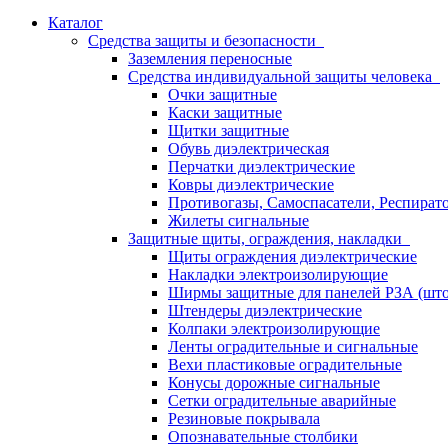
Каталог
Средства защиты и безопасности
Заземления переносные
Средства индивидуальной защиты человека
Очки защитные
Каски защитные
Щитки защитные
Обувь диэлектрическая
Перчатки диэлектрические
Ковры диэлектрические
Противогазы, Самоспасатели, Респират
Жилеты сигнальные
Защитные щиты, ограждения, накладки
Щиты ограждения диэлектрические
Накладки электроизолирующие
Ширмы защитные для панелей РЗА (што
Штендеры диэлектрические
Колпаки электроизолирующие
Ленты оградительные и сигнальные
Вехи пластиковые оградительные
Конусы дорожные сигнальные
Сетки оградительные аварийные
Резиновые покрывала
Опознавательные столбики