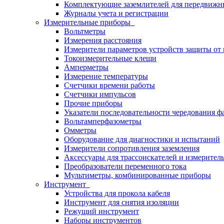
Комплектующие заземлителей для передвижн
Журналы учета и регистрации
Измерительные приборы
Вольтметры
Измерения расстояния
Измерители параметров устройств защиты о
Токоизмерительные клещи
Амперметры
Измерение температуры
Счетчики времени работы
Счетчики импульсов
Прочие приборы
Указатели последовательности чередования ф
Вольтамперфазометры
Омметры
Оборудование для диагностики и испытаний
Измерители сопротивления заземления
Аксессуары для трассоискателей и измерител
Преобразователи переменного тока
Мультиметры, комбинированные приборы
Инструмент
Устройства для прокола кабеля
Инструмент для снятия изоляции
Режущий инструмент
Наборы инструментов