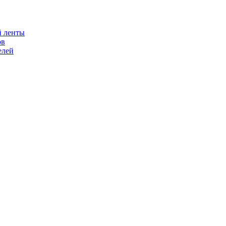
й ленты
ов
елей