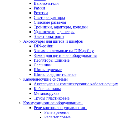
Выключатели
Рамки
Розетки
Светорегуляторы
Силовые разъемы
Тройники, адаптеры, колодки
Удлинители, адаптеры
Электропатроны
Аксессуары для щитов и шкафов
DIN-рейки
Зажимы клеммные на DIN-рейку
Замки для щитового оборудования
Изоляторы шинные
Сальники
Шины нулевые
Шины соединительные
Кабеленесущие системы
Аксессуары и комплектующие кабеленесущих
Кабель-каналы
Металлорукав
Трубы пластиковые
Коммутационное оборудование
Реле контроля и управления
Реле времени
Реле тепловые