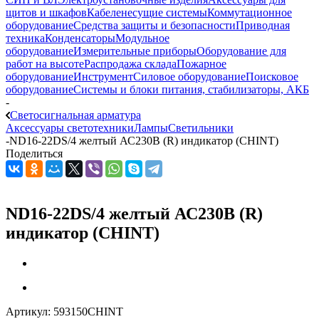
щитов и шкафов
Кабеленесущие системы
Коммутационное
оборудование
Средства защиты и безопасности
Приводная
техника
Конденсаторы
Модульное
оборудование
Измерительные приборы
Оборудование для
работ на высоте
Распродажа склада
Пожарное
оборудование
Инструмент
Силовое оборудование
Поисковое
оборудование
Системы и блоки питания, стабилизаторы, АКБ
-
Светосигнальная арматура
Аксессуары светотехники
Лампы
Светильники
-
ND16-22DS/4 желтый АС230В (R) индикатор (CHINT)
Поделиться
ND16-22DS/4 желтый АС230В (R)
индикатор (CHINT)
Артикул:
593150CHINT