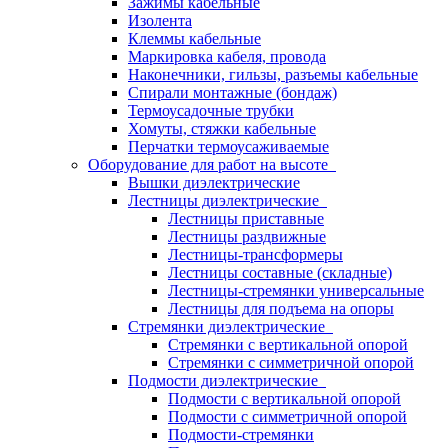
Зажимы кабельные
Изолента
Клеммы кабельные
Маркировка кабеля, провода
Наконечники, гильзы, разъемы кабельные
Спирали монтажные (бондаж)
Термоусадочные трубки
Хомуты, стяжки кабельные
Перчатки термоусаживаемые
Оборудование для работ на высоте
Вышки диэлектрические
Лестницы диэлектрические
Лестницы приставные
Лестницы раздвижные
Лестницы-трансформеры
Лестницы составные (складные)
Лестницы-стремянки универсальные
Лестницы для подъема на опоры
Стремянки диэлектрические
Стремянки с вертикальной опорой
Стремянки с симметричной опорой
Подмости диэлектрические
Подмости с вертикальной опорой
Подмости с симметричной опорой
Подмости-стремянки