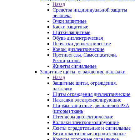
Назад
Средства индивидуальной защиты
человека
Очки защитные
Каски защитные
Щитки защитные
Обувь диэлектрическая
Перчатки диэлектрические
Ковры диэлектрические
Противогазы, Самоспасатели,
Респираторы
Жилеты сигнальные
Защитные щиты, ограждения, накладки
Назад
Защитные щиты, ограждения,
накладки
Щиты ограждения диэлектрические
Накладки электроизолирующие
Ширмы защитные для панелей РЗА
(шторы) ткань
Штендеры диэлектрические
Колпаки электроизолирующие
Ленты оградительные и сигнальные
Вехи пластиковые оградительные
Конусы дорожные сигнальные