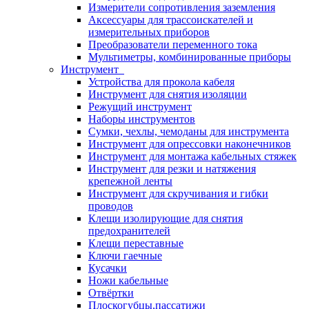
Измерители сопротивления заземления
Аксессуары для трассоискателей и
измерительных приборов
Преобразователи переменного тока
Мультиметры, комбинированные приборы
Инструмент
Устройства для прокола кабеля
Инструмент для снятия изоляции
Режущий инструмент
Наборы инструментов
Сумки, чехлы, чемоданы для инструмента
Инструмент для опрессовки наконечников
Инструмент для монтажа кабельных стяжек
Инструмент для резки и натяжения
крепежной ленты
Инструмент для скручивания и гибки
проводов
Клещи изолирующие для снятия
предохранителей
Клещи переставные
Ключи гаечные
Кусачки
Ножи кабельные
Отвёртки
Плоскогубцы,пассатижи