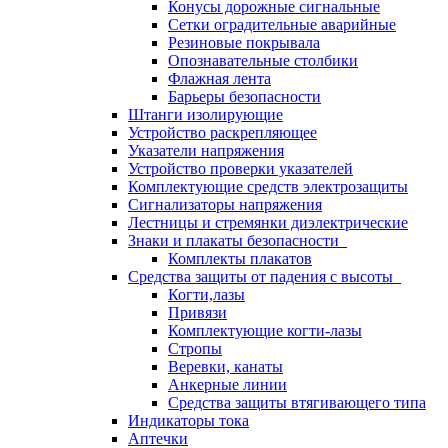
Конусы дорожные сигнальные
Сетки оградительные аварийные
Резиновые покрывала
Опознавательные столбики
Флажная лента
Барьеры безопасности
Штанги изолирующие
Устройство раскрепляющее
Указатели напряжения
Устройство проверки указателей
Комплектующие средств электрозащиты
Сигнализаторы напряжения
Лестницы и стремянки диэлектрические
Знаки и плакаты безопасности
Комплекты плакатов
Средства защиты от падения с высоты
Когти,лазы
Привязи
Комплектующие когти-лазы
Стропы
Веревки, канаты
Анкерные линии
Средства защиты втягивающего типа
Индикаторы тока
Аптечки