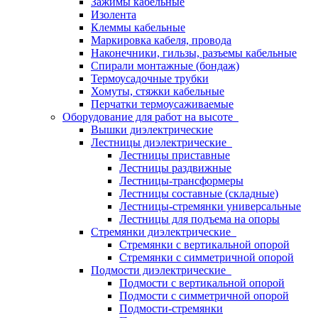
Зажимы кабельные
Изолента
Клеммы кабельные
Маркировка кабеля, провода
Наконечники, гильзы, разъемы кабельные
Спирали монтажные (бондаж)
Термоусадочные трубки
Хомуты, стяжки кабельные
Перчатки термоусаживаемые
Оборудование для работ на высоте
Вышки диэлектрические
Лестницы диэлектрические
Лестницы приставные
Лестницы раздвижные
Лестницы-трансформеры
Лестницы составные (складные)
Лестницы-стремянки универсальные
Лестницы для подъема на опоры
Стремянки диэлектрические
Стремянки с вертикальной опорой
Стремянки с симметричной опорой
Подмости диэлектрические
Подмости с вертикальной опорой
Подмости с симметричной опорой
Подмости-стремянки