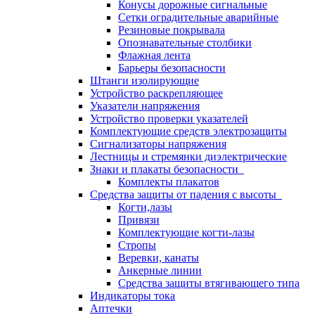
Конусы дорожные сигнальные
Сетки оградительные аварийные
Резиновые покрывала
Опознавательные столбики
Флажная лента
Барьеры безопасности
Штанги изолирующие
Устройство раскрепляющее
Указатели напряжения
Устройство проверки указателей
Комплектующие средств электрозащиты
Сигнализаторы напряжения
Лестницы и стремянки диэлектрические
Знаки и плакаты безопасности
Комплекты плакатов
Средства защиты от падения с высоты
Когти,лазы
Привязи
Комплектующие когти-лазы
Стропы
Веревки, канаты
Анкерные линии
Средства защиты втягивающего типа
Индикаторы тока
Аптечки