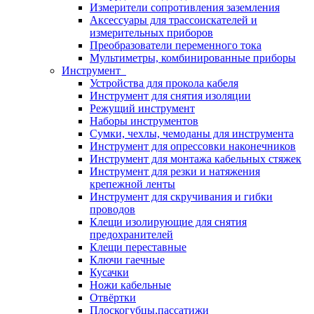
Измерители сопротивления заземления
Аксессуары для трассоискателей и
измерительных приборов
Преобразователи переменного тока
Мультиметры, комбинированные приборы
Инструмент
Устройства для прокола кабеля
Инструмент для снятия изоляции
Режущий инструмент
Наборы инструментов
Сумки, чехлы, чемоданы для инструмента
Инструмент для опрессовки наконечников
Инструмент для монтажа кабельных стяжек
Инструмент для резки и натяжения
крепежной ленты
Инструмент для скручивания и гибки
проводов
Клещи изолирующие для снятия
предохранителей
Клещи переставные
Ключи гаечные
Кусачки
Ножи кабельные
Отвёртки
Плоскогубцы,пассатижи