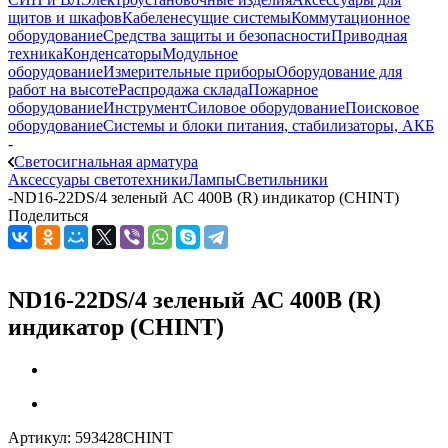
щитов и шкафов
Кабеленесущие системы
Коммутационное
оборудование
Средства защиты и безопасности
Приводная
техника
Конденсаторы
Модульное
оборудование
Измерительные приборы
Оборудование для
работ на высоте
Распродажа склада
Пожарное
оборудование
Инструмент
Силовое оборудование
Поисковое
оборудование
Системы и блоки питания, стабилизаторы, АКБ
-
Светосигнальная арматура
Аксессуары светотехники
Лампы
Светильники
-
ND16-22DS/4 зеленый АС 400В (R) индикатор (CHINT)
Поделиться
ND16-22DS/4 зеленый АС 400В (R)
индикатор (CHINT)
Артикул:
593428CHINT