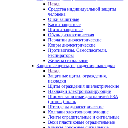
Назад
Средства индивидуальной защиты
человека
Очки защитные
Каски защитные
Щитки защитные
Обувь диэлектрическая
Перчатки диэлектрические
Ковры диэлектрические
Противогазы, Самоспасатели,
Респираторы
Жилеты сигнальные
Защитные щиты, ограждения, накладки
Назад
Защитные щиты, ограждения,
накладки
Щиты ограждения диэлектрические
Накладки электроизолирующие
Ширмы защитные для панелей РЗА
(шторы) ткань
Штендеры диэлектрические
Колпаки электроизолирующие
Ленты оградительные и сигнальные
Вехи пластиковые оградительные
Конусы дорожные сигнальные