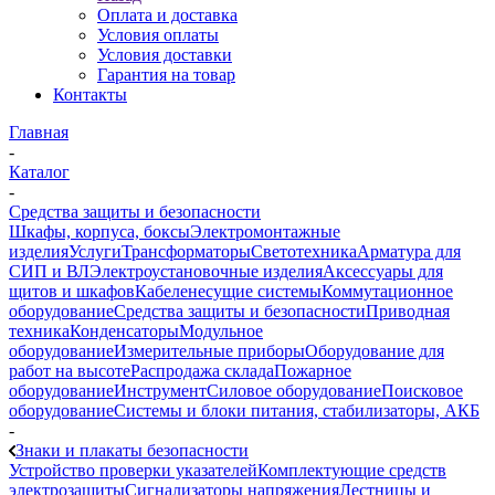
Оплата и доставка
Условия оплаты
Условия доставки
Гарантия на товар
Контакты
Главная
-
Каталог
-
Средства защиты и безопасности
Шкафы, корпуса, боксы
Электромонтажные
изделия
Услуги
Трансформаторы
Светотехника
Арматура для
СИП и ВЛ
Электроустановочные изделия
Аксессуары для
щитов и шкафов
Кабеленесущие системы
Коммутационное
оборудование
Средства защиты и безопасности
Приводная
техника
Конденсаторы
Модульное
оборудование
Измерительные приборы
Оборудование для
работ на высоте
Распродажа склада
Пожарное
оборудование
Инструмент
Силовое оборудование
Поисковое
оборудование
Системы и блоки питания, стабилизаторы, АКБ
-
Знаки и плакаты безопасности
Устройство проверки указателей
Комплектующие средств
электрозащиты
Сигнализаторы напряжения
Лестницы и