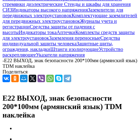
стремянки диэлектрические
Стенды и шкафы для хранения
СИЗ
Индикаторы высокого напряжения
Заземлители для
передвижных электроустановок
Комплектующие заземлителей
для передвижных электроустановок
Журналы учета и
регистрации
Средства защиты от падения с
высоты
Индикаторы тока
Аптечки
Комплекты средств защиты
для электроустановок
Заземления переносные
Средства
индивидуальной защиты человека
Защитные щиты,
ограждения, накладки
Штанги изолирующие
Устройство
раскрепляющее
Указатели напряжения
-
Е22 ВЫХОД, знак безопасности 200*100мм (армянский язык)
TDM наклейка
Поделиться
Е22 ВЫХОД, знак безопасности
200*100мм (армянский язык) TDM
наклейка