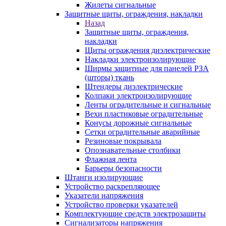
Жилеты сигнальные
Защитные щиты, ограждения, накладки
Назад
Защитные щиты, ограждения,
накладки
Щиты ограждения диэлектрические
Накладки электроизолирующие
Ширмы защитные для панелей РЗА
(шторы) ткань
Штендеры диэлектрические
Колпаки электроизолирующие
Ленты оградительные и сигнальные
Вехи пластиковые оградительные
Конусы дорожные сигнальные
Сетки оградительные аварийные
Резиновые покрывала
Опознавательные столбики
Флажная лента
Барьеры безопасности
Штанги изолирующие
Устройство раскрепляющее
Указатели напряжения
Устройство проверки указателей
Комплектующие средств электрозащиты
Сигнализаторы напряжения