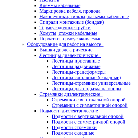
Клеммы кабельные
Маркировка кабеля, провода
Наконечники, гильзы, разъемы кабельные
Спирали монтажные (бондаж)
Термоусадочные трубки
Хомуты, стяжки кабельные
Перчатки термоусаживаемые
Оборудование для работ на высоте
Вышки диэлектрические
Лестницы диэлектрические
Лестницы приставные
Лестницы раздвижные
Лестницы-трансформеры
Лестницы составные (складные)
Лестницы-стремянки универсальные
Лестницы для подъема на опоры
Стремянки диэлектрические
Стремянки с вертикальной опорой
Стремянки с симметричной опорой
Подмости диэлектрические
Подмости с вертикальной опорой
Подмости с симметричной опорой
Подмости-стремянки
Подмости складные