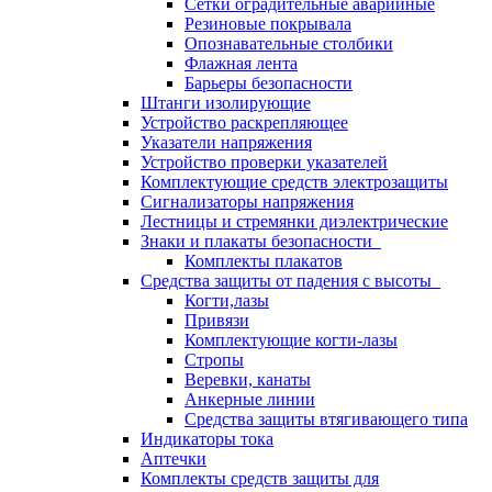
Сетки оградительные аварийные
Резиновые покрывала
Опознавательные столбики
Флажная лента
Барьеры безопасности
Штанги изолирующие
Устройство раскрепляющее
Указатели напряжения
Устройство проверки указателей
Комплектующие средств электрозащиты
Сигнализаторы напряжения
Лестницы и стремянки диэлектрические
Знаки и плакаты безопасности
Комплекты плакатов
Средства защиты от падения с высоты
Когти,лазы
Привязи
Комплектующие когти-лазы
Стропы
Веревки, канаты
Анкерные линии
Средства защиты втягивающего типа
Индикаторы тока
Аптечки
Комплекты средств защиты для