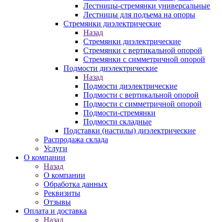
Лестницы-стремянки универсальные
Лестницы для подъема на опоры
Стремянки диэлектрические
Назад
Стремянки диэлектрические
Стремянки с вертикальной опорой
Стремянки с симметричной опорой
Подмости диэлектрические
Назад
Подмости диэлектрические
Подмости с вертикальной опорой
Подмости с симметричной опорой
Подмости-стремянки
Подмости складные
Подставки (настилы) диэлектрические
Распродажа склада
Услуги
О компании
Назад
О компании
Обработка данных
Реквизиты
Отзывы
Оплата и доставка
Назад