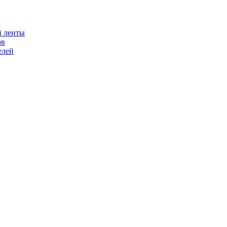
й ленты
ов
елей