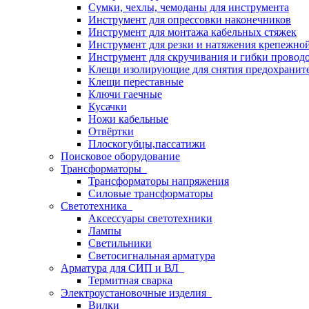
Сумки, чехлы, чемоданы для инструмента
Инструмент для опрессовки наконечников
Инструмент для монтажа кабельных стяжек
Инструмент для резки и натяжения крепежно
Инструмент для скручивания и гибки провод
Клещи изолирующие для снятия предохранит
Клещи переставные
Ключи гаечные
Кусачки
Ножи кабельные
Отвёртки
Плоскогубцы,пассатижи
Поисковое оборудование
Трансформаторы
Трансформаторы напряжения
Силовые трансформаторы
Светотехника
Аксессуары светотехники
Лампы
Светильники
Светосигнальная арматура
Арматура для СИП и ВЛ
Термитная сварка
Электроустановочные изделия
Вилки