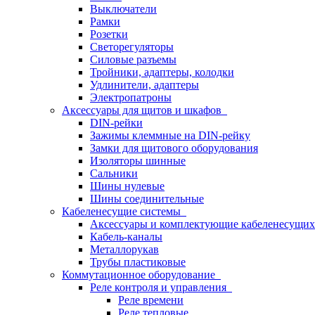
Выключатели
Рамки
Розетки
Светорегуляторы
Силовые разъемы
Тройники, адаптеры, колодки
Удлинители, адаптеры
Электропатроны
Аксессуары для щитов и шкафов
DIN-рейки
Зажимы клеммные на DIN-рейку
Замки для щитового оборудования
Изоляторы шинные
Сальники
Шины нулевые
Шины соединительные
Кабеленесущие системы
Аксессуары и комплектующие кабеленесущих
Кабель-каналы
Металлорукав
Трубы пластиковые
Коммутационное оборудование
Реле контроля и управления
Реле времени
Реле тепловые