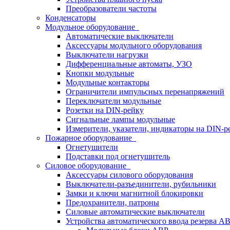
Преобразователи частоты
Конденсаторы
Модульное оборудование
Автоматические выключатели
Аксессуары модульного оборудования
Выключатели нагрузки
Дифференциальные автоматы, УЗО
Кнопки модульные
Модульные контакторы
Ограничители импульсных перенапряжений
Переключатели модульные
Розетки на DIN-рейку
Сигнальные лампы модульные
Измерители, указатели, индикаторы на DIN-р
Пожарное оборудование
Огнетушители
Подставки под огнетушитель
Силовое оборудование
Аксессуары силового оборудования
Выключатели-разъединители, рубильники
Замки и ключи магнитной блокировки
Предохранители, патроны
Силовые автоматические выключатели
Устройства автоматического ввода резерва 