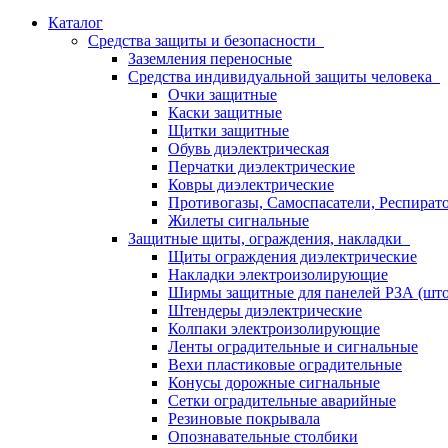
Каталог
Средства защиты и безопасности
Заземления переносные
Средства индивидуальной защиты человека
Очки защитные
Каски защитные
Щитки защитные
Обувь диэлектрическая
Перчатки диэлектрические
Ковры диэлектрические
Противогазы, Самоспасатели, Респират
Жилеты сигнальные
Защитные щиты, ограждения, накладки
Щиты ограждения диэлектрические
Накладки электроизолирующие
Ширмы защитные для панелей РЗА (што
Штендеры диэлектрические
Колпаки электроизолирующие
Ленты оградительные и сигнальные
Вехи пластиковые оградительные
Конусы дорожные сигнальные
Сетки оградительные аварийные
Резиновые покрывала
Опознавательные столбики