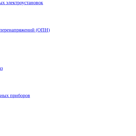
ых электроустановок
т перенапряжений (ОПН)
аз
ьных приборов