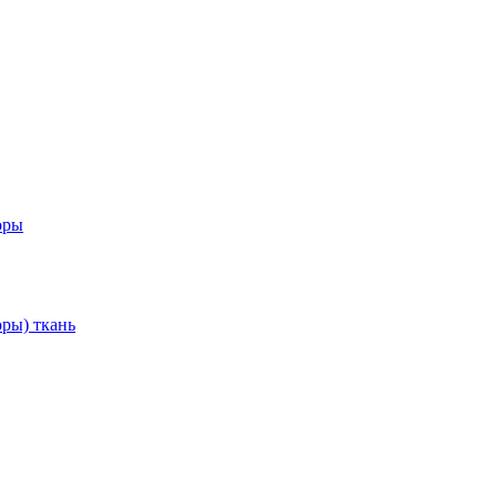
оры
ры) ткань