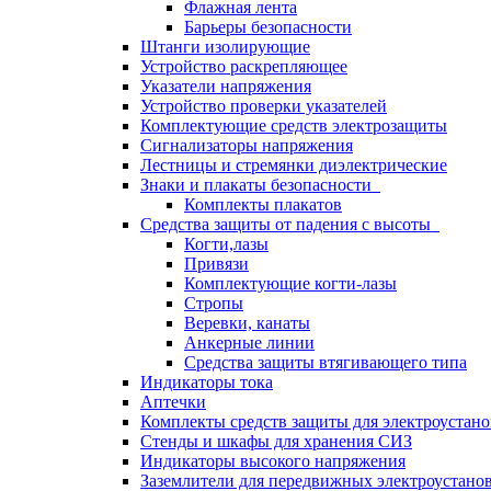
Флажная лента
Барьеры безопасности
Штанги изолирующие
Устройство раскрепляющее
Указатели напряжения
Устройство проверки указателей
Комплектующие средств электрозащиты
Сигнализаторы напряжения
Лестницы и стремянки диэлектрические
Знаки и плакаты безопасности
Комплекты плакатов
Средства защиты от падения с высоты
Когти,лазы
Привязи
Комплектующие когти-лазы
Стропы
Веревки, канаты
Анкерные линии
Средства защиты втягивающего типа
Индикаторы тока
Аптечки
Комплекты средств защиты для электроустан
Стенды и шкафы для хранения СИЗ
Индикаторы высокого напряжения
Заземлители для передвижных электроустано