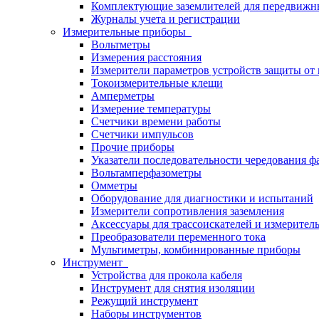
Комплектующие заземлителей для передвижн
Журналы учета и регистрации
Измерительные приборы
Вольтметры
Измерения расстояния
Измерители параметров устройств защиты о
Токоизмерительные клещи
Амперметры
Измерение температуры
Счетчики времени работы
Счетчики импульсов
Прочие приборы
Указатели последовательности чередования ф
Вольтамперфазометры
Омметры
Оборудование для диагностики и испытаний
Измерители сопротивления заземления
Аксессуары для трассоискателей и измерител
Преобразователи переменного тока
Мультиметры, комбинированные приборы
Инструмент
Устройства для прокола кабеля
Инструмент для снятия изоляции
Режущий инструмент
Наборы инструментов