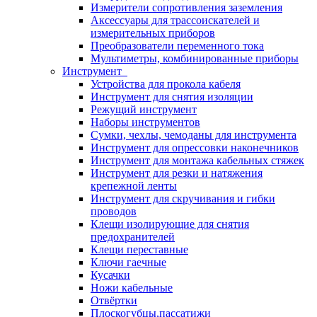
Измерители сопротивления заземления
Аксессуары для трассоискателей и
измерительных приборов
Преобразователи переменного тока
Мультиметры, комбинированные приборы
Инструмент
Устройства для прокола кабеля
Инструмент для снятия изоляции
Режущий инструмент
Наборы инструментов
Сумки, чехлы, чемоданы для инструмента
Инструмент для опрессовки наконечников
Инструмент для монтажа кабельных стяжек
Инструмент для резки и натяжения
крепежной ленты
Инструмент для скручивания и гибки
проводов
Клещи изолирующие для снятия
предохранителей
Клещи переставные
Ключи гаечные
Кусачки
Ножи кабельные
Отвёртки
Плоскогубцы,пассатижи