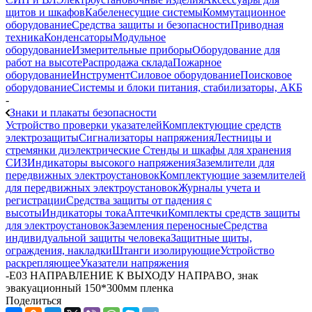
щитов и шкафов
Кабеленесущие системы
Коммутационное
оборудование
Средства защиты и безопасности
Приводная
техника
Конденсаторы
Модульное
оборудование
Измерительные приборы
Оборудование для
работ на высоте
Распродажа склада
Пожарное
оборудование
Инструмент
Силовое оборудование
Поисковое
оборудование
Системы и блоки питания, стабилизаторы, АКБ
-
Знаки и плакаты безопасности
Устройство проверки указателей
Комплектующие средств
электрозащиты
Сигнализаторы напряжения
Лестницы и
стремянки диэлектрические
Стенды и шкафы для хранения
СИЗ
Индикаторы высокого напряжения
Заземлители для
передвижных электроустановок
Комплектующие заземлителей
для передвижных электроустановок
Журналы учета и
регистрации
Средства защиты от падения с
высоты
Индикаторы тока
Аптечки
Комплекты средств защиты
для электроустановок
Заземления переносные
Средства
индивидуальной защиты человека
Защитные щиты,
ограждения, накладки
Штанги изолирующие
Устройство
раскрепляющее
Указатели напряжения
-
Е03 НАПРАВЛЕНИЕ К ВЫХОДУ НАПРАВО, знак
эвакуационный 150*300мм пленка
Поделиться