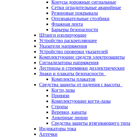
Конусы дорожные сигнальные
Сетки оградительные аварийные
Резиновые покрывала
Опознавательные столбики
Флажная лента
Барьеры безопасности
Штанги изолирующие
Устройство раскрепляющее
Указатели напряжения
Устройство проверки указателей
Комплектующие средств электрозащиты
Сигнализаторы напряжения
Лестницы и стремянки диэлектрические
Знаки и плакаты безопасности
Комплекты плакатов
Средства защиты от падения с высоты
Когти,лазы
Привязи
Комплектующие когти-лазы
Стропы
Веревки, канаты
Анкерные линии
Средства защиты втягивающего типа
Индикаторы тока
Аптечки