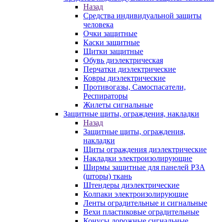
Назад
Средства индивидуальной защиты
человека
Очки защитные
Каски защитные
Щитки защитные
Обувь диэлектрическая
Перчатки диэлектрические
Ковры диэлектрические
Противогазы, Самоспасатели,
Респираторы
Жилеты сигнальные
Защитные щиты, ограждения, накладки
Назад
Защитные щиты, ограждения,
накладки
Щиты ограждения диэлектрические
Накладки электроизолирующие
Ширмы защитные для панелей РЗА
(шторы) ткань
Штендеры диэлектрические
Колпаки электроизолирующие
Ленты оградительные и сигнальные
Вехи пластиковые оградительные
Конусы дорожные сигнальные