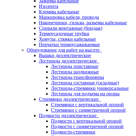
Зажимы кабельные
Изолента
Клеммы кабельные
Маркировка кабеля, провода
Наконечники, гильзы, разъемы кабельные
Спирали монтажные (бондаж)
Термоусадочные трубки
Хомуты, стяжки кабельные
Перчатки термоусаживаемые
Оборудование для работ на высоте
Вышки диэлектрические
Лестницы диэлектрические
Лестницы приставные
Лестницы раздвижные
Лестницы-трансформеры
Лестницы составные (складные)
Лестницы-стремянки универсальные
Лестницы для подъема на опоры
Стремянки диэлектрические
Стремянки с вертикальной опорой
Стремянки с симметричной опорой
Подмости диэлектрические
Подмости с вертикальной опорой
Подмости с симметричной опорой
Подмости-стремянки