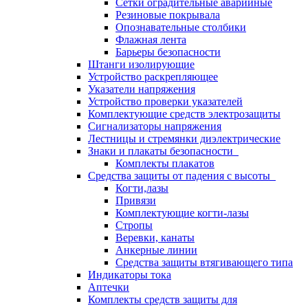
Сетки оградительные аварийные
Резиновые покрывала
Опознавательные столбики
Флажная лента
Барьеры безопасности
Штанги изолирующие
Устройство раскрепляющее
Указатели напряжения
Устройство проверки указателей
Комплектующие средств электрозащиты
Сигнализаторы напряжения
Лестницы и стремянки диэлектрические
Знаки и плакаты безопасности
Комплекты плакатов
Средства защиты от падения с высоты
Когти,лазы
Привязи
Комплектующие когти-лазы
Стропы
Веревки, канаты
Анкерные линии
Средства защиты втягивающего типа
Индикаторы тока
Аптечки
Комплекты средств защиты для