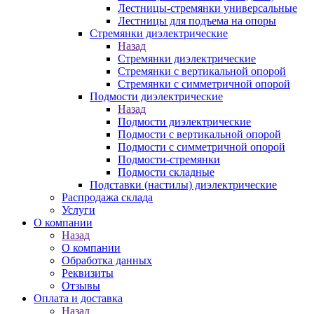
Лестницы-стремянки универсальные
Лестницы для подъема на опоры
Стремянки диэлектрические
Назад
Стремянки диэлектрические
Стремянки с вертикальной опорой
Стремянки с симметричной опорой
Подмости диэлектрические
Назад
Подмости диэлектрические
Подмости с вертикальной опорой
Подмости с симметричной опорой
Подмости-стремянки
Подмости складные
Подставки (настилы) диэлектрические
Распродажа склада
Услуги
О компании
Назад
О компании
Обработка данных
Реквизиты
Отзывы
Оплата и доставка
Назад