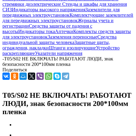
стремянки диэлектрические
Стенды и шкафы для хранения
СИЗ
Индикаторы высокого напряжения
Заземлители для
передвижных электроустановок
Комплектующие заземлителей
для передвижных электроустановок
Журналы учета и
регистрации
Средства защиты от падения с
высоты
Индикаторы тока
Аптечки
Комплекты средств защиты
для электроустановок
Заземления переносные
Средства
индивидуальной защиты человека
Защитные щиты,
ограждения, накладки
Штанги изолирующие
Устройство
раскрепляющее
Указатели напряжения
-
T05/S02 НЕ ВКЛЮЧАТЬ! РАБОТАЮТ ЛЮДИ, знак
безопасности 200*100мм пленка
Поделиться
T05/S02 НЕ ВКЛЮЧАТЬ! РАБОТАЮТ
ЛЮДИ, знак безопасности 200*100мм
пленка