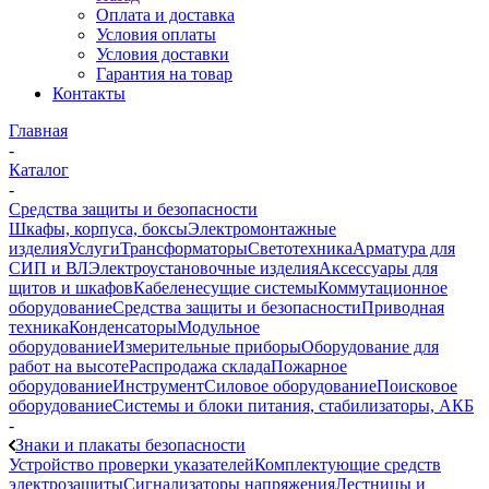
Оплата и доставка
Условия оплаты
Условия доставки
Гарантия на товар
Контакты
Главная
-
Каталог
-
Средства защиты и безопасности
Шкафы, корпуса, боксы
Электромонтажные
изделия
Услуги
Трансформаторы
Светотехника
Арматура для
СИП и ВЛ
Электроустановочные изделия
Аксессуары для
щитов и шкафов
Кабеленесущие системы
Коммутационное
оборудование
Средства защиты и безопасности
Приводная
техника
Конденсаторы
Модульное
оборудование
Измерительные приборы
Оборудование для
работ на высоте
Распродажа склада
Пожарное
оборудование
Инструмент
Силовое оборудование
Поисковое
оборудование
Системы и блоки питания, стабилизаторы, АКБ
-
Знаки и плакаты безопасности
Устройство проверки указателей
Комплектующие средств
электрозащиты
Сигнализаторы напряжения
Лестницы и