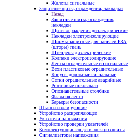
Жилеты сигнальные
Защитные щиты, ограждения, накладки
Назад
Защитные щиты, ограждения,
накладки
Щиты ограждения диэлектрические
Накладки электроизолирующие
Ширмы защитные для панелей РЗА
(шторы) ткань
Штендеры диэлектрические
Колпаки электроизолирующие
Ленты оградительные и сигнальные
Вехи пластиковые оградительные
Конусы дорожные сигнальные
Сетки оградительные аварийные
Резиновые покрывала
Опознавательные столбики
Флажная лента
Барьеры безопасности
Штанги изолирующие
Устройство раскрепляющее
Указатели напряжения
Устройство проверки указателей
Комплектующие средств электрозащиты
Сигнализаторы напряжения