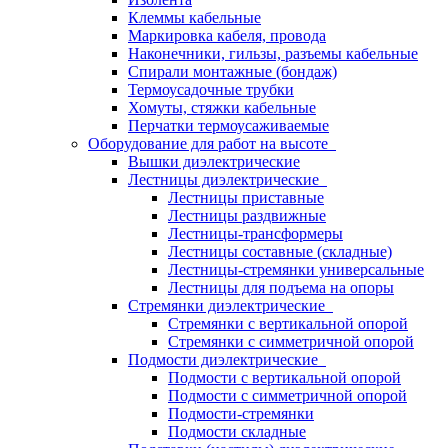
Клеммы кабельные
Маркировка кабеля, провода
Наконечники, гильзы, разъемы кабельные
Спирали монтажные (бондаж)
Термоусадочные трубки
Хомуты, стяжки кабельные
Перчатки термоусаживаемые
Оборудование для работ на высоте
Вышки диэлектрические
Лестницы диэлектрические
Лестницы приставные
Лестницы раздвижные
Лестницы-трансформеры
Лестницы составные (складные)
Лестницы-стремянки универсальные
Лестницы для подъема на опоры
Стремянки диэлектрические
Стремянки с вертикальной опорой
Стремянки с симметричной опорой
Подмости диэлектрические
Подмости с вертикальной опорой
Подмости с симметричной опорой
Подмости-стремянки
Подмости складные