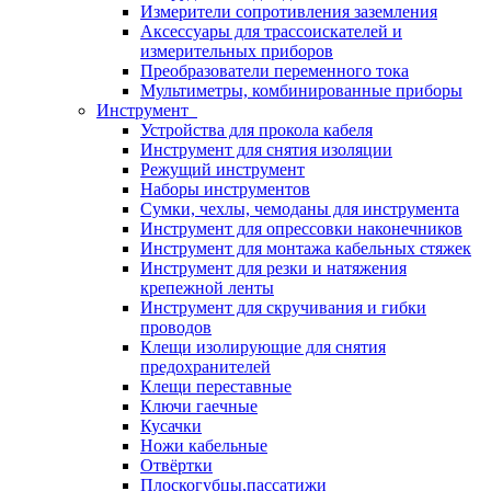
Измерители сопротивления заземления
Аксессуары для трассоискателей и
измерительных приборов
Преобразователи переменного тока
Мультиметры, комбинированные приборы
Инструмент
Устройства для прокола кабеля
Инструмент для снятия изоляции
Режущий инструмент
Наборы инструментов
Сумки, чехлы, чемоданы для инструмента
Инструмент для опрессовки наконечников
Инструмент для монтажа кабельных стяжек
Инструмент для резки и натяжения
крепежной ленты
Инструмент для скручивания и гибки
проводов
Клещи изолирующие для снятия
предохранителей
Клещи переставные
Ключи гаечные
Кусачки
Ножи кабельные
Отвёртки
Плоскогубцы,пассатижи