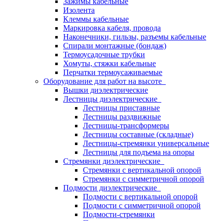
Зажимы кабельные
Изолента
Клеммы кабельные
Маркировка кабеля, провода
Наконечники, гильзы, разъемы кабельные
Спирали монтажные (бондаж)
Термоусадочные трубки
Хомуты, стяжки кабельные
Перчатки термоусаживаемые
Оборудование для работ на высоте
Вышки диэлектрические
Лестницы диэлектрические
Лестницы приставные
Лестницы раздвижные
Лестницы-трансформеры
Лестницы составные (складные)
Лестницы-стремянки универсальные
Лестницы для подъема на опоры
Стремянки диэлектрические
Стремянки с вертикальной опорой
Стремянки с симметричной опорой
Подмости диэлектрические
Подмости с вертикальной опорой
Подмости с симметричной опорой
Подмости-стремянки