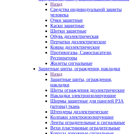
Назад
Средства индивидуальной защиты
человека
Очки защитные
Каски защитные
Щитки защитные
Обувь диэлектрическая
Перчатки диэлектрические
Ковры диэлектрические
Противогазы, Самоспасатели,
Респираторы
Жилеты сигнальные
Защитные щиты, ограждения, накладки
Назад
Защитные щиты, ограждения,
накладки
Щиты ограждения диэлектрические
Накладки электроизолирующие
Ширмы защитные для панелей РЗА
(шторы) ткань
Штендеры диэлектрические
Колпаки электроизолирующие
Ленты оградительные и сигнальные
Вехи пластиковые оградительные
Конусы дорожные сигнальные