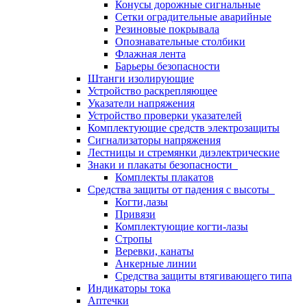
Конусы дорожные сигнальные
Сетки оградительные аварийные
Резиновые покрывала
Опознавательные столбики
Флажная лента
Барьеры безопасности
Штанги изолирующие
Устройство раскрепляющее
Указатели напряжения
Устройство проверки указателей
Комплектующие средств электрозащиты
Сигнализаторы напряжения
Лестницы и стремянки диэлектрические
Знаки и плакаты безопасности
Комплекты плакатов
Средства защиты от падения с высоты
Когти,лазы
Привязи
Комплектующие когти-лазы
Стропы
Веревки, канаты
Анкерные линии
Средства защиты втягивающего типа
Индикаторы тока
Аптечки