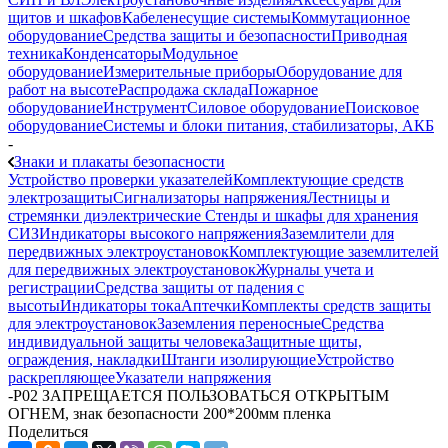
щитов и шкафов
Кабеленесущие системы
Коммутационное
оборудование
Средства защиты и безопасности
Приводная
техника
Конденсаторы
Модульное
оборудование
Измерительные приборы
Оборудование для
работ на высоте
Распродажа склада
Пожарное
оборудование
Инструмент
Силовое оборудование
Поисковое
оборудование
Системы и блоки питания, стабилизаторы, АКБ
-
Знаки и плакаты безопасности
Устройство проверки указателей
Комплектующие средств
электрозащиты
Сигнализаторы напряжения
Лестницы и
стремянки диэлектрические
Стенды и шкафы для хранения
СИЗ
Индикаторы высокого напряжения
Заземлители для
передвижных электроустановок
Комплектующие заземлителей
для передвижных электроустановок
Журналы учета и
регистрации
Средства защиты от падения с
высоты
Индикаторы тока
Аптечки
Комплекты средств защиты
для электроустановок
Заземления переносные
Средства
индивидуальной защиты человека
Защитные щиты,
ограждения, накладки
Штанги изолирующие
Устройство
раскрепляющее
Указатели напряжения
-
P02 ЗАПРЕЩАЕТСЯ ПОЛЬЗОВАТЬСЯ ОТКРЫТЫМ
ОГНЕМ, знак безопасности 200*200мм пленка
Поделиться