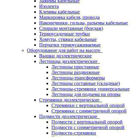
Зажимы кабельные
Изолента
Клеммы кабельные
Маркировка кабеля, провода
Наконечники, гильзы, разъемы кабельные
Спирали монтажные (бондаж)
Термоусадочные трубки
Хомуты, стяжки кабельные
Перчатки термоусаживаемые
Оборудование для работ на высоте
Вышки диэлектрические
Лестницы диэлектрические
Лестницы приставные
Лестницы раздвижные
Лестницы-трансформеры
Лестницы составные (складные)
Лестницы-стремянки универсальные
Лестницы для подъема на опоры
Стремянки диэлектрические
Стремянки с вертикальной опорой
Стремянки с симметричной опорой
Подмости диэлектрические
Подмости с вертикальной опорой
Подмости с симметричной опорой
Подмости-стремянки