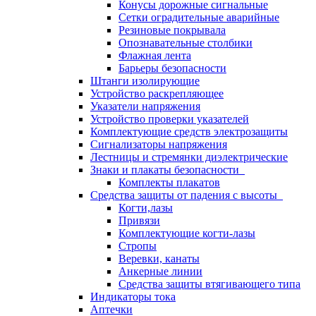
Конусы дорожные сигнальные
Сетки оградительные аварийные
Резиновые покрывала
Опознавательные столбики
Флажная лента
Барьеры безопасности
Штанги изолирующие
Устройство раскрепляющее
Указатели напряжения
Устройство проверки указателей
Комплектующие средств электрозащиты
Сигнализаторы напряжения
Лестницы и стремянки диэлектрические
Знаки и плакаты безопасности
Комплекты плакатов
Средства защиты от падения с высоты
Когти,лазы
Привязи
Комплектующие когти-лазы
Стропы
Веревки, канаты
Анкерные линии
Средства защиты втягивающего типа
Индикаторы тока
Аптечки