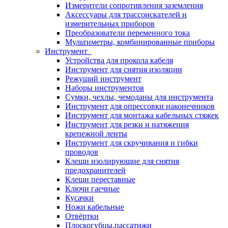
Измерители сопротивления заземления
Аксессуары для трассоискателей и
измерительных приборов
Преобразователи переменного тока
Мультиметры, комбинированные приборы
Инструмент
Устройства для прокола кабеля
Инструмент для снятия изоляции
Режущий инструмент
Наборы инструментов
Сумки, чехлы, чемоданы для инструмента
Инструмент для опрессовки наконечников
Инструмент для монтажа кабельных стяжек
Инструмент для резки и натяжения
крепежной ленты
Инструмент для скручивания и гибки
проводов
Клещи изолирующие для снятия
предохранителей
Клещи переставные
Ключи гаечные
Кусачки
Ножи кабельные
Отвёртки
Плоскогубцы,пассатижи