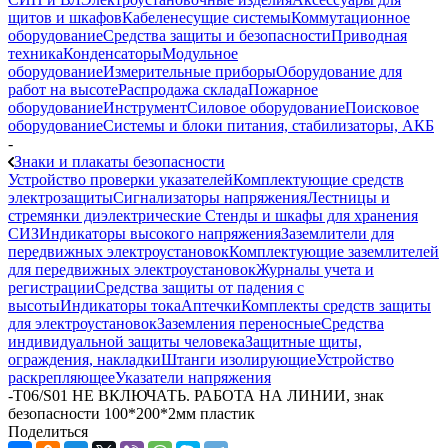
щитов и шкафов
Кабеленесущие системы
Коммутационное
оборудование
Средства защиты и безопасности
Приводная
техника
Конденсаторы
Модульное
оборудование
Измерительные приборы
Оборудование для
работ на высоте
Распродажа склада
Пожарное
оборудование
Инструмент
Силовое оборудование
Поисковое
оборудование
Системы и блоки питания, стабилизаторы, АКБ
-
Знаки и плакаты безопасности
Устройство проверки указателей
Комплектующие средств
электрозащиты
Сигнализаторы напряжения
Лестницы и
стремянки диэлектрические
Стенды и шкафы для хранения
СИЗ
Индикаторы высокого напряжения
Заземлители для
передвижных электроустановок
Комплектующие заземлителей
для передвижных электроустановок
Журналы учета и
регистрации
Средства защиты от падения с
высоты
Индикаторы тока
Аптечки
Комплекты средств защиты
для электроустановок
Заземления переносные
Средства
индивидуальной защиты человека
Защитные щиты,
ограждения, накладки
Штанги изолирующие
Устройство
раскрепляющее
Указатели напряжения
-
Т06/S01 НЕ ВКЛЮЧАТЬ. РАБОТА НА ЛИНИИ, знак
безопасности 100*200*2мм пластик
Поделиться