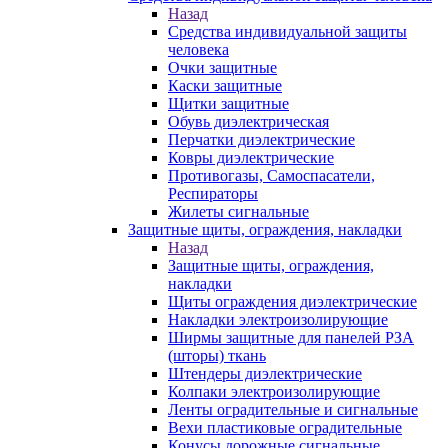
Назад
Средства индивидуальной защиты
человека
Очки защитные
Каски защитные
Щитки защитные
Обувь диэлектрическая
Перчатки диэлектрические
Ковры диэлектрические
Противогазы, Самоспасатели,
Респираторы
Жилеты сигнальные
Защитные щиты, ограждения, накладки
Назад
Защитные щиты, ограждения,
накладки
Щиты ограждения диэлектрические
Накладки электроизолирующие
Ширмы защитные для панелей РЗА
(шторы) ткань
Штендеры диэлектрические
Колпаки электроизолирующие
Ленты оградительные и сигнальные
Вехи пластиковые оградительные
Конусы дорожные сигнальные