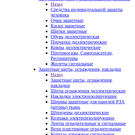
Назад
Средства индивидуальной защиты
человека
Очки защитные
Каски защитные
Щитки защитные
Обувь диэлектрическая
Перчатки диэлектрические
Ковры диэлектрические
Противогазы, Самоспасатели,
Респираторы
Жилеты сигнальные
Защитные щиты, ограждения, накладки
Назад
Защитные щиты, ограждения,
накладки
Щиты ограждения диэлектрические
Накладки электроизолирующие
Ширмы защитные для панелей РЗА
(шторы) ткань
Штендеры диэлектрические
Колпаки электроизолирующие
Ленты оградительные и сигнальные
Вехи пластиковые оградительные
Конусы дорожные сигнальные