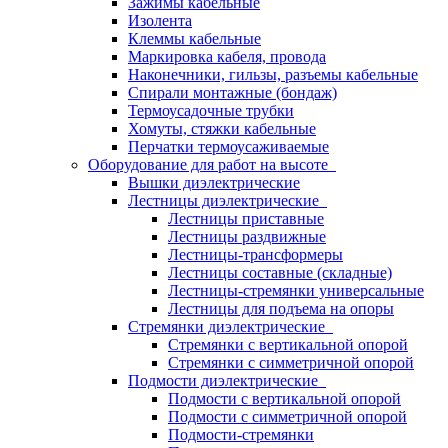
Зажимы кабельные
Изолента
Клеммы кабельные
Маркировка кабеля, провода
Наконечники, гильзы, разъемы кабельные
Спирали монтажные (бондаж)
Термоусадочные трубки
Хомуты, стяжки кабельные
Перчатки термоусаживаемые
Оборудование для работ на высоте
Вышки диэлектрические
Лестницы диэлектрические
Лестницы приставные
Лестницы раздвижные
Лестницы-трансформеры
Лестницы составные (складные)
Лестницы-стремянки универсальные
Лестницы для подъема на опоры
Стремянки диэлектрические
Стремянки с вертикальной опорой
Стремянки с симметричной опорой
Подмости диэлектрические
Подмости с вертикальной опорой
Подмости с симметричной опорой
Подмости-стремянки