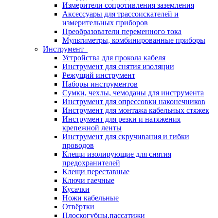
Измерители сопротивления заземления
Аксессуары для трассоискателей и
измерительных приборов
Преобразователи переменного тока
Мультиметры, комбинированные приборы
Инструмент
Устройства для прокола кабеля
Инструмент для снятия изоляции
Режущий инструмент
Наборы инструментов
Сумки, чехлы, чемоданы для инструмента
Инструмент для опрессовки наконечников
Инструмент для монтажа кабельных стяжек
Инструмент для резки и натяжения
крепежной ленты
Инструмент для скручивания и гибки
проводов
Клещи изолирующие для снятия
предохранителей
Клещи переставные
Ключи гаечные
Кусачки
Ножи кабельные
Отвёртки
Плоскогубцы,пассатижи