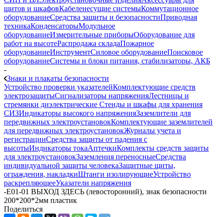
щитов и шкафов
Кабеленесущие системы
Коммутационное
оборудование
Средства защиты и безопасности
Приводная
техника
Конденсаторы
Модульное
оборудование
Измерительные приборы
Оборудование для
работ на высоте
Распродажа склада
Пожарное
оборудование
Инструмент
Силовое оборудование
Поисковое
оборудование
Системы и блоки питания, стабилизаторы, АКБ
-
Знаки и плакаты безопасности
Устройство проверки указателей
Комплектующие средств
электрозащиты
Сигнализаторы напряжения
Лестницы и
стремянки диэлектрические
Стенды и шкафы для хранения
СИЗ
Индикаторы высокого напряжения
Заземлители для
передвижных электроустановок
Комплектующие заземлителей
для передвижных электроустановок
Журналы учета и
регистрации
Средства защиты от падения с
высоты
Индикаторы тока
Аптечки
Комплекты средств защиты
для электроустановок
Заземления переносные
Средства
индивидуальной защиты человека
Защитные щиты,
ограждения, накладки
Штанги изолирующие
Устройство
раскрепляющее
Указатели напряжения
-
Е01-01 ВЫХОД ЗДЕСЬ (левосторонний), знак безопасности
200*200*2мм пластик
Поделиться