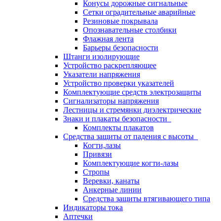
Конусы дорожные сигнальные
Сетки оградительные аварийные
Резиновые покрывала
Опознавательные столбики
Флажная лента
Барьеры безопасности
Штанги изолирующие
Устройство раскрепляющее
Указатели напряжения
Устройство проверки указателей
Комплектующие средств электрозащиты
Сигнализаторы напряжения
Лестницы и стремянки диэлектрические
Знаки и плакаты безопасности
Комплекты плакатов
Средства защиты от падения с высоты
Когти,лазы
Привязи
Комплектующие когти-лазы
Стропы
Веревки, канаты
Анкерные линии
Средства защиты втягивающего типа
Индикаторы тока
Аптечки