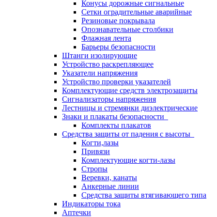
Конусы дорожные сигнальные
Сетки оградительные аварийные
Резиновые покрывала
Опознавательные столбики
Флажная лента
Барьеры безопасности
Штанги изолирующие
Устройство раскрепляющее
Указатели напряжения
Устройство проверки указателей
Комплектующие средств электрозащиты
Сигнализаторы напряжения
Лестницы и стремянки диэлектрические
Знаки и плакаты безопасности
Комплекты плакатов
Средства защиты от падения с высоты
Когти,лазы
Привязи
Комплектующие когти-лазы
Стропы
Веревки, канаты
Анкерные линии
Средства защиты втягивающего типа
Индикаторы тока
Аптечки