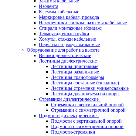
Зажимы кабельные
Изолента
Клеммы кабельные
Маркировка кабеля, провода
Наконечники, гильзы, разъемы кабельные
Спирали монтажные (бондаж)
Термоусадочные трубки
Хомуты, стяжки кабельные
Перчатки термоусаживаемые
Оборудование для работ на высоте
Вышки диэлектрические
Лестницы диэлектрические
Лестницы приставные
Лестницы раздвижные
Лестницы-трансформеры
Лестницы составные (складные)
Лестницы-стремянки универсальные
Лестницы для подъема на опоры
Стремянки диэлектрические
Стремянки с вертикальной опорой
Стремянки с симметричной опорой
Подмости диэлектрические
Подмости с вертикальной опорой
Подмости с симметричной опорой
Подмости-стремянки