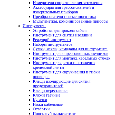
Измерители сопротивления заземления
Аксессуары для трассоискателей и
измерительных приборов
Преобразователи переменного тока
Мультиметры, комбинированные приборы
Инструмент
Устройства для прокола кабеля
Инструмент для снятия изоляции
Режущий инструмент
Наборы инструментов
Сумки, чехлы, чемоданы для инструмента
Инструмент для опрессовки наконечников
Инструмент для монтажа кабельных стяжек
Инструмент для резки и натяжения
крепежной ленты
Инструмент для скручивания и гибки
проводов
Клещи изолирующие для снятия
предохранителей
Клещи переставные
Ключи гаечные
Кусачки
Ножи кабельные
Отвёртки
Плоскогубцы,пассатижи