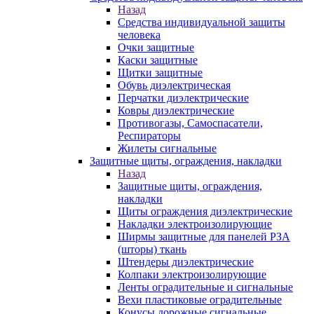
Назад
Средства индивидуальной защиты
человека
Очки защитные
Каски защитные
Щитки защитные
Обувь диэлектрическая
Перчатки диэлектрические
Ковры диэлектрические
Противогазы, Самоспасатели,
Респираторы
Жилеты сигнальные
Защитные щиты, ограждения, накладки
Назад
Защитные щиты, ограждения,
накладки
Щиты ограждения диэлектрические
Накладки электроизолирующие
Ширмы защитные для панелей РЗА
(шторы) ткань
Штендеры диэлектрические
Колпаки электроизолирующие
Ленты оградительные и сигнальные
Вехи пластиковые оградительные
Конусы дорожные сигнальные