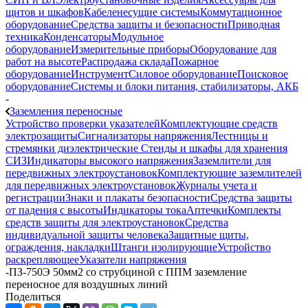
щитов и шкафов
Кабеленесущие системы
Коммутационное
оборудование
Средства защиты и безопасности
Приводная
техника
Конденсаторы
Модульное
оборудование
Измерительные приборы
Оборудование для
работ на высоте
Распродажа склада
Пожарное
оборудование
Инструмент
Силовое оборудование
Поисковое
оборудование
Системы и блоки питания, стабилизаторы, АКБ
-
Заземления переносные
Устройство проверки указателей
Комплектующие средств
электрозащиты
Сигнализаторы напряжения
Лестницы и
стремянки диэлектрические
Стенды и шкафы для хранения
СИЗ
Индикаторы высокого напряжения
Заземлители для
передвижных электроустановок
Комплектующие заземлителей
для передвижных электроустановок
Журналы учета и
регистрации
Знаки и плакаты безопасности
Средства защиты
от падения с высоты
Индикаторы тока
Аптечки
Комплекты
средств защиты для электроустановок
Средства
индивидуальной защиты человека
Защитные щиты,
ограждения, накладки
Штанги изолирующие
Устройство
раскрепляющее
Указатели напряжения
-
ПЗ-750Э 50мм2 со струбциной с ППМ заземление
переносное для воздушных линий
Поделиться