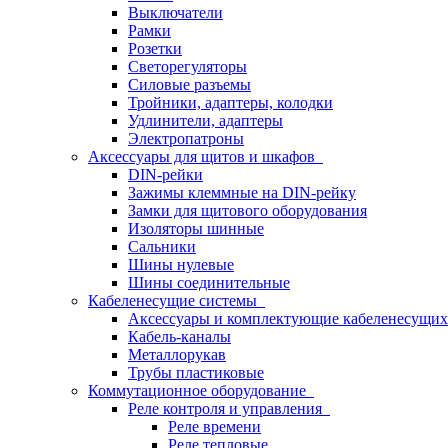
Выключатели
Рамки
Розетки
Светорегуляторы
Силовые разъемы
Тройники, адаптеры, колодки
Удлинители, адаптеры
Электропатроны
Аксессуары для щитов и шкафов
DIN-рейки
Зажимы клеммные на DIN-рейку
Замки для щитового оборудования
Изоляторы шинные
Сальники
Шины нулевые
Шины соединительные
Кабеленесущие системы
Аксессуары и комплектующие кабеленесущих
Кабель-каналы
Металлорукав
Трубы пластиковые
Коммутационное оборудование
Реле контроля и управления
Реле времени
Реле тепловые