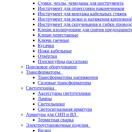
Сумки, чехлы, чемоданы для инструмента
Инструмент для опрессовки наконечников
Инструмент для монтажа кабельных стяжек
Инструмент для резки и натяжения крепежно
Инструмент для скручивания и гибки провод
Клещи изолирующие для снятия предохранит
Клещи переставные
Ключи гаечные
Кусачки
Ножи кабельные
Отвёртки
Плоскогубцы,пассатижи
Поисковое оборудование
Трансформаторы
Трансформаторы напряжения
Силовые трансформаторы
Светотехника
Аксессуары светотехники
Лампы
Светильники
Светосигнальная арматура
Арматура для СИП и ВЛ
Термитная сварка
Электроустановочные изделия
Вилки