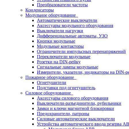
Преобразователи частоты
Конденсаторы
Модульное оборудование
Автоматические выключатели
Аксессуары модульного оборудования
Выключатели нагрузки
Дифференциальные автоматы, УЗО
Кнопки модульные
Модульные контакторы
Ограничители импульсных перенапряжений
Переключатели модульные
Розетки на DIN-рейку
Сигнальные лампы модульные
Измерители, указатели, индикаторы на DIN-р
Пожарное оборудование
Огнетушители
Подставки под огнетушитель
Силовое оборудование
Аксессуары силового оборудования
Выключатели-разъединители, рубильники
Замки и ключи магнитной блокировки
Предохранители, патроны
Силовые автоматические выключатели
Устройства автоматического ввода резерва 