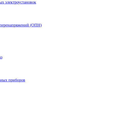
ых электроустановок
т перенапряжений (ОПН)
аз
ьных приборов