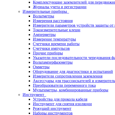
Комплектующие заземлителей для передвижн
Журналы учета и регистрации
Измерительные приборы
Вольтметры
Измерения расстояния
Измерители параметров устройств защиты о
Токоизмерительные клещи
Амперметры
Измерение температуры
Счетчики времени работы
Счетчики импульсов
Прочие приборы
Указатели последовательности чередования ф
Вольтамперфазометры
Омметры
Оборудование для диагностики и испытаний
Измерители сопротивления заземления
Аксессуары для трассоискателей и измерител
Преобразователи переменного тока
Мультиметры, комбинированные приборы
Инструмент
Устройства для прокола кабеля
Инструмент для снятия изоляции
Режущий инструмент
Наборы инструментов