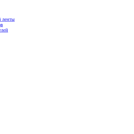
й ленты
ов
елей