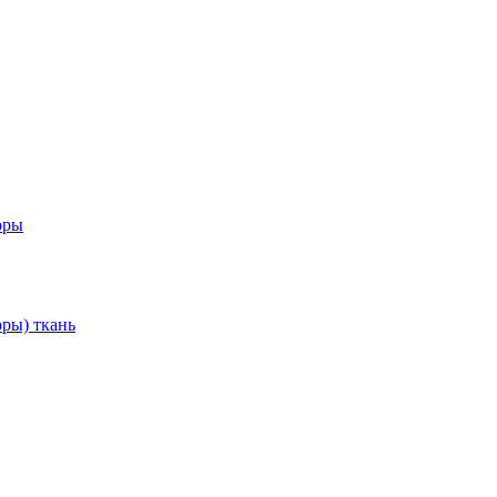
оры
ры) ткань