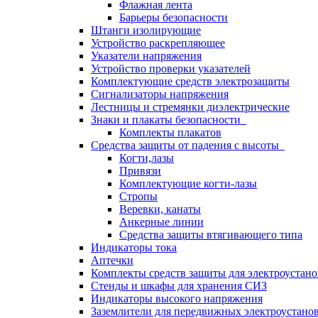
Флажная лента
Барьеры безопасности
Штанги изолирующие
Устройство раскрепляющее
Указатели напряжения
Устройство проверки указателей
Комплектующие средств электрозащиты
Сигнализаторы напряжения
Лестницы и стремянки диэлектрические
Знаки и плакаты безопасности
Комплекты плакатов
Средства защиты от падения с высоты
Когти,лазы
Привязи
Комплектующие когти-лазы
Стропы
Веревки, канаты
Анкерные линии
Средства защиты втягивающего типа
Индикаторы тока
Аптечки
Комплекты средств защиты для электроустан
Стенды и шкафы для хранения СИЗ
Индикаторы высокого напряжения
Заземлители для передвижных электроустано