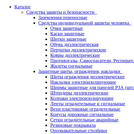
Каталог
Средства защиты и безопасности
Заземления переносные
Средства индивидуальной защиты человека
Очки защитные
Каски защитные
Щитки защитные
Обувь диэлектрическая
Перчатки диэлектрические
Ковры диэлектрические
Противогазы, Самоспасатели, Респират
Жилеты сигнальные
Защитные щиты, ограждения, накладки
Щиты ограждения диэлектрические
Накладки электроизолирующие
Ширмы защитные для панелей РЗА (што
Штендеры диэлектрические
Колпаки электроизолирующие
Ленты оградительные и сигнальные
Вехи пластиковые оградительные
Конусы дорожные сигнальные
Сетки оградительные аварийные
Резиновые покрывала
Опознавательные столбики