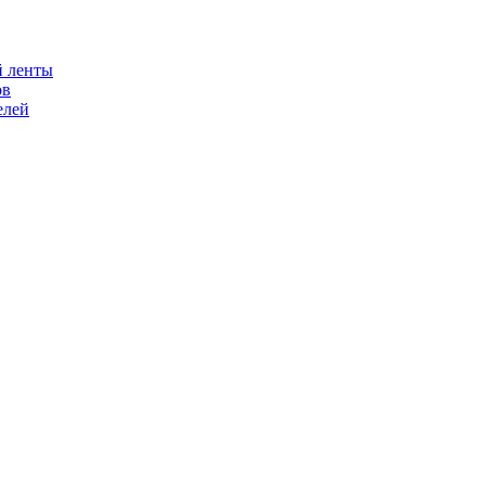
й ленты
ов
елей