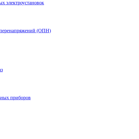
ых электроустановок
т перенапряжений (ОПН)
аз
ьных приборов