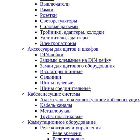
Выключатели
Рамки
Розетки
Светорегуляторы
Силовые разъемы
Тройники, адаптеры, колодки
Удлинители, адаптеры
Электропатроны
Аксессуары для щитов и шкафов
DIN-рейки
Зажимы клеммные на DIN-рейку
Замки для щитового оборудования
Изоляторы шинные
Сальники
Шины нулевые
Шины соединительные
Кабеленесущие системы
Аксессуары и комплектующие кабеленесущих
Кабель-каналы
Металлорукав
Трубы пластиковые
Коммутационное оборудование
Реле контроля и управления
Реле времени
Реле тепловые