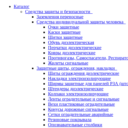
Каталог
Средства защиты и безопасности
Заземления переносные
Средства индивидуальной защиты человека
Очки защитные
Каски защитные
Щитки защитные
Обувь диэлектрическая
Перчатки диэлектрические
Ковры диэлектрические
Противогазы, Самоспасатели, Респират
Жилеты сигнальные
Защитные щиты, ограждения, накладки
Щиты ограждения диэлектрические
Накладки электроизолирующие
Ширмы защитные для панелей РЗА (што
Штендеры диэлектрические
Колпаки электроизолирующие
Ленты оградительные и сигнальные
Вехи пластиковые оградительные
Конусы дорожные сигнальные
Сетки оградительные аварийные
Резиновые покрывала
Опознавательные столбики