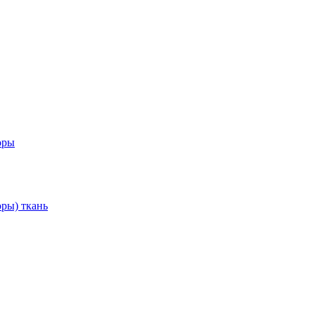
оры
ры) ткань