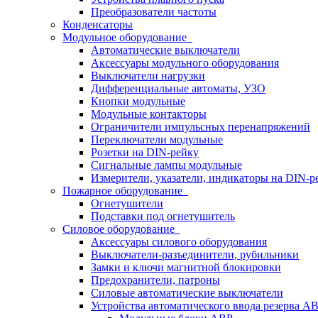
Преобразователи частоты
Конденсаторы
Модульное оборудование
Автоматические выключатели
Аксессуары модульного оборудования
Выключатели нагрузки
Дифференциальные автоматы, УЗО
Кнопки модульные
Модульные контакторы
Ограничители импульсных перенапряжений
Переключатели модульные
Розетки на DIN-рейку
Сигнальные лампы модульные
Измерители, указатели, индикаторы на DIN-р
Пожарное оборудование
Огнетушители
Подставки под огнетушитель
Силовое оборудование
Аксессуары силового оборудования
Выключатели-разъединители, рубильники
Замки и ключи магнитной блокировки
Предохранители, патроны
Силовые автоматические выключатели
Устройства автоматического ввода резерва 