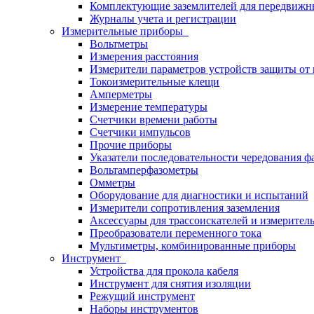
Комплектующие заземлителей для передвижн
Журналы учета и регистрации
Измерительные приборы
Вольтметры
Измерения расстояния
Измерители параметров устройств защиты о
Токоизмерительные клещи
Амперметры
Измерение температуры
Счетчики времени работы
Счетчики импульсов
Прочие приборы
Указатели последовательности чередования ф
Вольтамперфазометры
Омметры
Оборудование для диагностики и испытаний
Измерители сопротивления заземления
Аксессуары для трассоискателей и измерител
Преобразователи переменного тока
Мультиметры, комбинированные приборы
Инструмент
Устройства для прокола кабеля
Инструмент для снятия изоляции
Режущий инструмент
Наборы инструментов