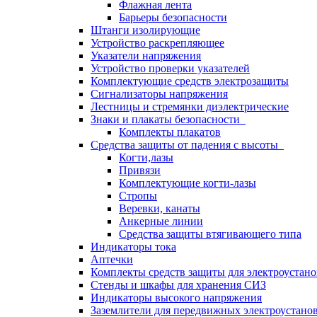
Флажная лента
Барьеры безопасности
Штанги изолирующие
Устройство раскрепляющее
Указатели напряжения
Устройство проверки указателей
Комплектующие средств электрозащиты
Сигнализаторы напряжения
Лестницы и стремянки диэлектрические
Знаки и плакаты безопасности
Комплекты плакатов
Средства защиты от падения с высоты
Когти,лазы
Привязи
Комплектующие когти-лазы
Стропы
Веревки, канаты
Анкерные линии
Средства защиты втягивающего типа
Индикаторы тока
Аптечки
Комплекты средств защиты для электроустан
Стенды и шкафы для хранения СИЗ
Индикаторы высокого напряжения
Заземлители для передвижных электроустано