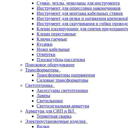
Сумки, чехлы, чемоданы для инструмента
Инструмент для опрессовки наконечников
Инструмент для монтажа кабельных стяжек
Инструмент для резки и натяжения крепежно
Инструмент для скручивания и гибки провод
Клещи изолирующие для снятия предохранит
Клещи переставные
Ключи гаечные
Кусачки
Ножи кабельные
Отвёртки
Плоскогубцы,пассатижи
Поисковое оборудование
Трансформаторы
Трансформаторы напряжения
Силовые трансформаторы
Светотехника
Аксессуары светотехники
Лампы
Светильники
Светосигнальная арматура
Арматура для СИП и ВЛ
Термитная сварка
Электроустановочные изделия
Вилки