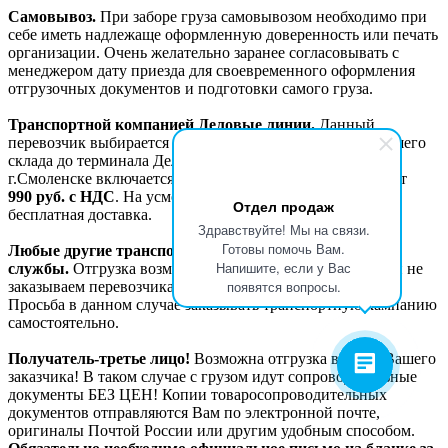
Самовывоз.
При заборе груза самовывозом необходимо при
себе иметь надлежаще оформленную доверенность или печать
организации. Очень желательно заранее согласовывать с
менеджером дату приезда для своевременного оформления
отгрузочных документов и подготовки самого груза.
Транспортной компанией Деловые линии.
Данный
перевозчик выбирается «по-умолчанию». Доставка с нашего
склада до терминала Деловых линий в г. Москве или
г.Смоленске включается в счет отдельной строкой и стоит
990
руб. с НДС
. На усмотрение менеджера возможна
Отдел продаж
бесплатная доставка.
Здравствуйте! Мы на связи.
Готовы помочь Вам.
Любые другие транспортные компании и курьерские
Напишите, если у Вас
службы.
Отгрузка возможна, работаем со всеми, но сами не
появятся вопросы.
заказываем перевозчика к себе на склад для забора груза.
Просьба в данном случае заказывать транспортную кампанию
самостоятельно.
Получатель-третье лицо!
Возможна отгрузка в адрес Вашего
заказчика! В таком случае с грузом идут сопроводительные
документы БЕЗ ЦЕН! Копии товаросопроводительных
документов отправляются Вам по электронной почте,
оригиналы Почтой России или другим удобным способом.