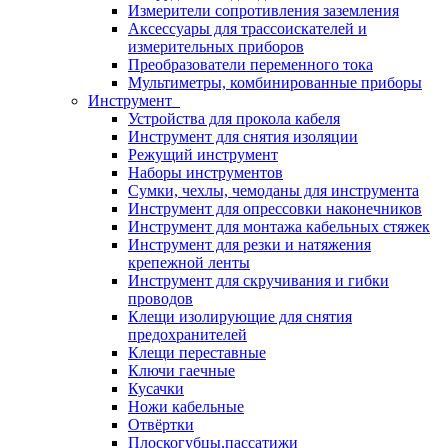
Измерители сопротивления заземления
Аксессуары для трассоискателей и
измерительных приборов
Преобразователи переменного тока
Мультиметры, комбинированные приборы
Инструмент
Устройства для прокола кабеля
Инструмент для снятия изоляции
Режущий инструмент
Наборы инструментов
Сумки, чехлы, чемоданы для инструмента
Инструмент для опрессовки наконечников
Инструмент для монтажа кабельных стяжек
Инструмент для резки и натяжения
крепежной ленты
Инструмент для скручивания и гибки
проводов
Клещи изолирующие для снятия
предохранителей
Клещи переставные
Ключи гаечные
Кусачки
Ножи кабельные
Отвёртки
Плоскогубцы,пассатижи