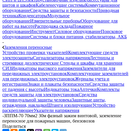
щитов и шкафов
Кабеленесущие системы
Коммутационное
оборудование
Средства защиты и безопасности
Приводная
техника
Конденсаторы
Модульное
оборудование
Измерительные приборы
Оборудование для
работ на высоте
Распродажа склада
Пожарное
оборудование
Инструмент
Силовое оборудование
Поисковое
оборудование
Системы и блоки питания, стабилизаторы, АКБ
-
Заземления переносные
Устройство проверки указателей
Комплектующие средств
электрозащиты
Сигнализаторы напряжения
Лестницы и
стремянки диэлектрические
Стенды и шкафы для хранения
СИЗ
Индикаторы высокого напряжения
Заземлители для
передвижных электроустановок
Комплектующие заземлителей
для передвижных электроустановок
Журналы учета и
регистрации
Знаки и плакаты безопасности
Средства защиты
от падения с высоты
Индикаторы тока
Аптечки
Комплекты
средств защиты для электроустановок
Средства
индивидуальной защиты человека
Защитные щиты,
ограждения, накладки
Штанги изолирующие
Устройство
раскрепляющее
Указатели напряжения
-
ЗППМ-70 70мм2 30м фазный зажим винтовой, заземление
переносное для пожарных машин, бензовозов
Поделиться