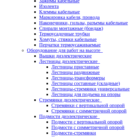
Зажимы кабельные
Изолента
Клеммы кабельные
Маркировка кабеля, провода
Наконечники, гильзы, разъемы кабельные
Спирали монтажные (бондаж)
Термоусадочные трубки
Хомуты, стяжки кабельные
Перчатки термоусаживаемые
Оборудование для работ на высоте
Вышки диэлектрические
Лестницы диэлектрические
Лестницы приставные
Лестницы раздвижные
Лестницы-трансформеры
Лестницы составные (складные)
Лестницы-стремянки универсальные
Лестницы для подъема на опоры
Стремянки диэлектрические
Стремянки с вертикальной опорой
Стремянки с симметричной опорой
Подмости диэлектрические
Подмости с вертикальной опорой
Подмости с симметричной опорой
Подмости-стремянки