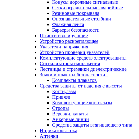
Конусы дорожные сигнальные
Сетки оградительные аварийные
Резиновые покрывала
Опознавательные столбики
Флажная лента
Барьеры безопасности
Штанги изолирующие
Устройство раскрепляющее
Указатели напряжения
Устройство проверки указателей
Комплектующие средств электрозащиты
Сигнализаторы напряжения
Лестницы и стремянки диэлектрические
Знаки и плакаты безопасности
Комплекты плакатов
Средства защиты от падения с высоты
Когти,лазы
Привязи
Комплектующие когти-лазы
Стропы
Веревки, канаты
Анкерные линии
Средства защиты втягивающего типа
Индикаторы тока
Аптечки