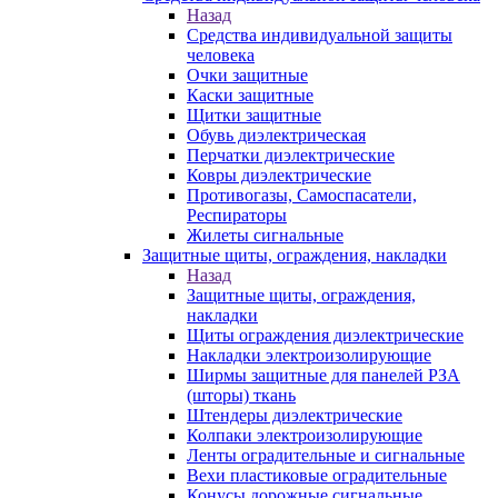
Назад
Средства индивидуальной защиты
человека
Очки защитные
Каски защитные
Щитки защитные
Обувь диэлектрическая
Перчатки диэлектрические
Ковры диэлектрические
Противогазы, Самоспасатели,
Респираторы
Жилеты сигнальные
Защитные щиты, ограждения, накладки
Назад
Защитные щиты, ограждения,
накладки
Щиты ограждения диэлектрические
Накладки электроизолирующие
Ширмы защитные для панелей РЗА
(шторы) ткань
Штендеры диэлектрические
Колпаки электроизолирующие
Ленты оградительные и сигнальные
Вехи пластиковые оградительные
Конусы дорожные сигнальные