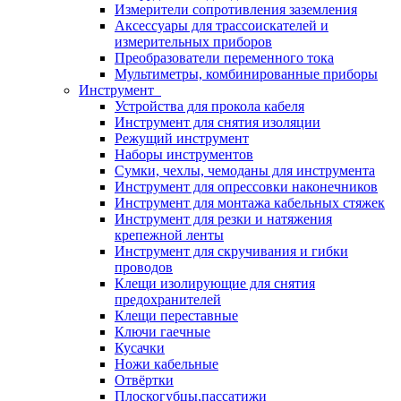
Измерители сопротивления заземления
Аксессуары для трассоискателей и
измерительных приборов
Преобразователи переменного тока
Мультиметры, комбинированные приборы
Инструмент
Устройства для прокола кабеля
Инструмент для снятия изоляции
Режущий инструмент
Наборы инструментов
Сумки, чехлы, чемоданы для инструмента
Инструмент для опрессовки наконечников
Инструмент для монтажа кабельных стяжек
Инструмент для резки и натяжения
крепежной ленты
Инструмент для скручивания и гибки
проводов
Клещи изолирующие для снятия
предохранителей
Клещи переставные
Ключи гаечные
Кусачки
Ножи кабельные
Отвёртки
Плоскогубцы,пассатижи