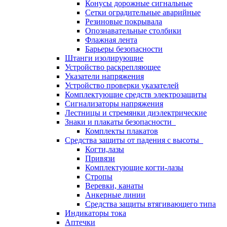
Конусы дорожные сигнальные
Сетки оградительные аварийные
Резиновые покрывала
Опознавательные столбики
Флажная лента
Барьеры безопасности
Штанги изолирующие
Устройство раскрепляющее
Указатели напряжения
Устройство проверки указателей
Комплектующие средств электрозащиты
Сигнализаторы напряжения
Лестницы и стремянки диэлектрические
Знаки и плакаты безопасности
Комплекты плакатов
Средства защиты от падения с высоты
Когти,лазы
Привязи
Комплектующие когти-лазы
Стропы
Веревки, канаты
Анкерные линии
Средства защиты втягивающего типа
Индикаторы тока
Аптечки