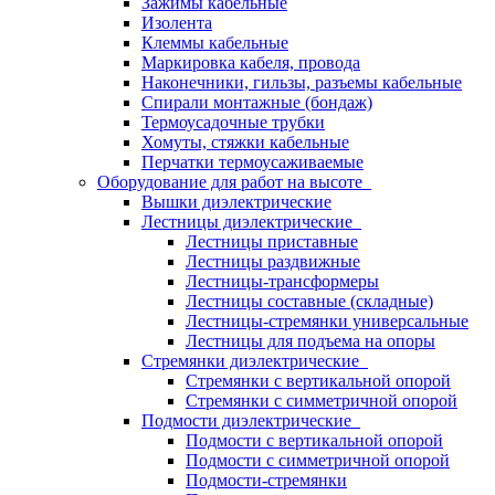
Зажимы кабельные
Изолента
Клеммы кабельные
Маркировка кабеля, провода
Наконечники, гильзы, разъемы кабельные
Спирали монтажные (бондаж)
Термоусадочные трубки
Хомуты, стяжки кабельные
Перчатки термоусаживаемые
Оборудование для работ на высоте
Вышки диэлектрические
Лестницы диэлектрические
Лестницы приставные
Лестницы раздвижные
Лестницы-трансформеры
Лестницы составные (складные)
Лестницы-стремянки универсальные
Лестницы для подъема на опоры
Стремянки диэлектрические
Стремянки с вертикальной опорой
Стремянки с симметричной опорой
Подмости диэлектрические
Подмости с вертикальной опорой
Подмости с симметричной опорой
Подмости-стремянки