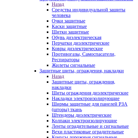
Назад
Средства индивидуальной защиты
человека
Очки защитные
Каски защитные
Щитки защитные
Обувь диэлектрическая
Перчатки диэлектрические
Ковры диэлектрические
Противогазы, Самоспасатели,
Респираторы
Жилеты сигнальные
Защитные щиты, ограждения, накладки
Назад
Защитные щиты, ограждения,
накладки
Щиты ограждения диэлектрические
Накладки электроизолирующие
Ширмы защитные для панелей РЗА
(шторы) ткань
Штендеры диэлектрические
Колпаки электроизолирующие
Ленты оградительные и сигнальные
Вехи пластиковые оградительные
Конусы дорожные сигнальные