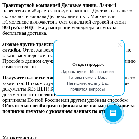
Транспортной компанией Деловые линии.
Данный
перевозчик выбирается «по-умолчанию». Доставка с нашего
склада до терминала Деловых линий в г. Москве или
г.Смоленске включается в счет отдельной строкой и стоит
990
руб. с НДС
. На усмотрение менеджера возможна
бесплатная доставка.
Любые другие транспортные компании и курьерские
службы.
Отгрузка возможна, работаем со всеми, но сами не
заказываем перевозчика к себе на склад для забора груза.
Просьба в данном случае заказывать транспортную кампанию
Отдел продаж
самостоятельно.
Здравствуйте! Мы на связи.
Готовы помочь Вам.
Получатель-третье лицо!
Возможна отгрузка в адрес Вашего
Напишите, если у Вас
заказчика! В таком случае с грузом идут сопроводительные
появятся вопросы.
документы БЕЗ ЦЕН! Копии товаросопроводительных
документов отправляются Вам по электронной почте,
оригиналы Почтой России или другим удобным способом.
Обязательно необходимо официальное письмо на бланке за
подписью-печатью с указанием данных по отгрузке.
Характеристики