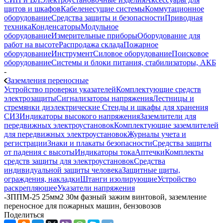
щитов и шкафов
Кабеленесущие системы
Коммутационное
оборудование
Средства защиты и безопасности
Приводная
техника
Конденсаторы
Модульное
оборудование
Измерительные приборы
Оборудование для
работ на высоте
Распродажа склада
Пожарное
оборудование
Инструмент
Силовое оборудование
Поисковое
оборудование
Системы и блоки питания, стабилизаторы, АКБ
-
Заземления переносные
Устройство проверки указателей
Комплектующие средств
электрозащиты
Сигнализаторы напряжения
Лестницы и
стремянки диэлектрические
Стенды и шкафы для хранения
СИЗ
Индикаторы высокого напряжения
Заземлители для
передвижных электроустановок
Комплектующие заземлителей
для передвижных электроустановок
Журналы учета и
регистрации
Знаки и плакаты безопасности
Средства защиты
от падения с высоты
Индикаторы тока
Аптечки
Комплекты
средств защиты для электроустановок
Средства
индивидуальной защиты человека
Защитные щиты,
ограждения, накладки
Штанги изолирующие
Устройство
раскрепляющее
Указатели напряжения
-
ЗППМ-25 25мм2 30м фазный зажим винтовой, заземление
переносное для пожарных машин, бензовозов
Поделиться