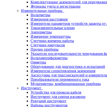
Комплектующие заземлителей для передвижн
Журналы учета и регистрации
Измерительные приборы
Вольтметры
Измерения расстояния
Измерители параметров устройств защиты о
Токоизмерительные клещи
Амперметры
Измерение температуры
Счетчики времени работы
Счетчики импульсов
Прочие приборы
Указатели последовательности чередования ф
Вольтамперфазометры
Омметры
Оборудование для диагностики и испытаний
Измерители сопротивления заземления
Аксессуары для трассоискателей и измерител
Преобразователи переменного тока
Мультиметры, комбинированные приборы
Инструмент
Устройства для прокола кабеля
Инструмент для снятия изоляции
Режущий инструмент
Наборы инструментов