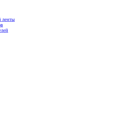
й ленты
ов
елей