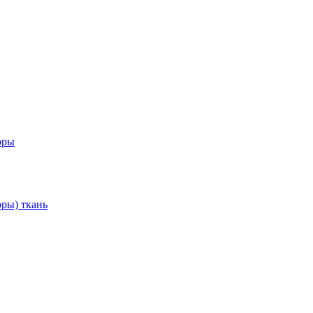
оры
ры) ткань