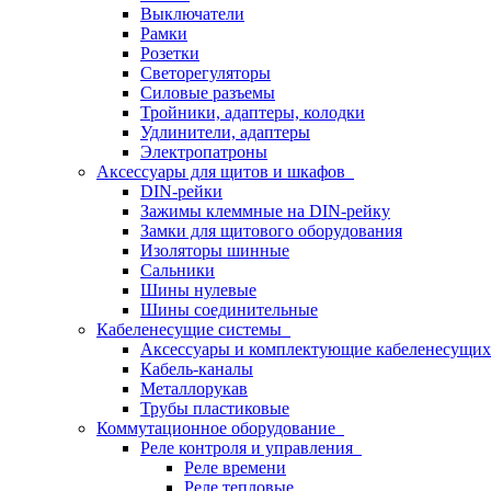
Выключатели
Рамки
Розетки
Светорегуляторы
Силовые разъемы
Тройники, адаптеры, колодки
Удлинители, адаптеры
Электропатроны
Аксессуары для щитов и шкафов
DIN-рейки
Зажимы клеммные на DIN-рейку
Замки для щитового оборудования
Изоляторы шинные
Сальники
Шины нулевые
Шины соединительные
Кабеленесущие системы
Аксессуары и комплектующие кабеленесущих
Кабель-каналы
Металлорукав
Трубы пластиковые
Коммутационное оборудование
Реле контроля и управления
Реле времени
Реле тепловые