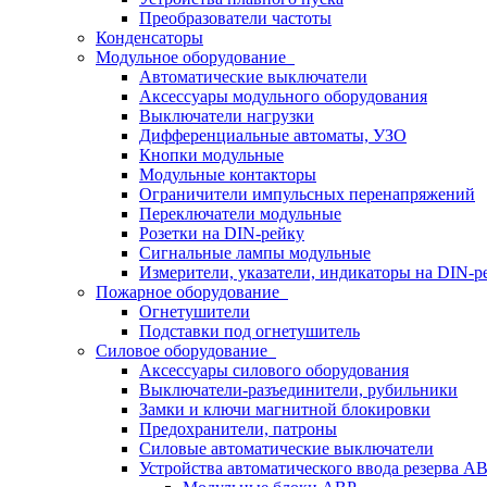
Преобразователи частоты
Конденсаторы
Модульное оборудование
Автоматические выключатели
Аксессуары модульного оборудования
Выключатели нагрузки
Дифференциальные автоматы, УЗО
Кнопки модульные
Модульные контакторы
Ограничители импульсных перенапряжений
Переключатели модульные
Розетки на DIN-рейку
Сигнальные лампы модульные
Измерители, указатели, индикаторы на DIN-р
Пожарное оборудование
Огнетушители
Подставки под огнетушитель
Силовое оборудование
Аксессуары силового оборудования
Выключатели-разъединители, рубильники
Замки и ключи магнитной блокировки
Предохранители, патроны
Силовые автоматические выключатели
Устройства автоматического ввода резерва 