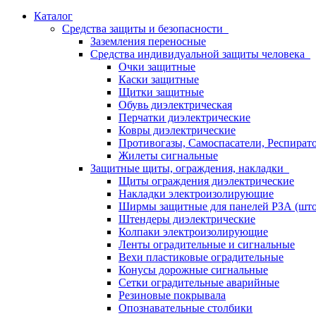
Каталог
Средства защиты и безопасности
Заземления переносные
Средства индивидуальной защиты человека
Очки защитные
Каски защитные
Щитки защитные
Обувь диэлектрическая
Перчатки диэлектрические
Ковры диэлектрические
Противогазы, Самоспасатели, Респират
Жилеты сигнальные
Защитные щиты, ограждения, накладки
Щиты ограждения диэлектрические
Накладки электроизолирующие
Ширмы защитные для панелей РЗА (што
Штендеры диэлектрические
Колпаки электроизолирующие
Ленты оградительные и сигнальные
Вехи пластиковые оградительные
Конусы дорожные сигнальные
Сетки оградительные аварийные
Резиновые покрывала
Опознавательные столбики