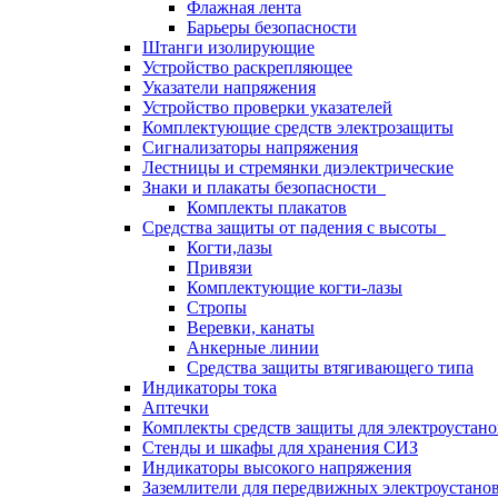
Флажная лента
Барьеры безопасности
Штанги изолирующие
Устройство раскрепляющее
Указатели напряжения
Устройство проверки указателей
Комплектующие средств электрозащиты
Сигнализаторы напряжения
Лестницы и стремянки диэлектрические
Знаки и плакаты безопасности
Комплекты плакатов
Средства защиты от падения с высоты
Когти,лазы
Привязи
Комплектующие когти-лазы
Стропы
Веревки, канаты
Анкерные линии
Средства защиты втягивающего типа
Индикаторы тока
Аптечки
Комплекты средств защиты для электроустан
Стенды и шкафы для хранения СИЗ
Индикаторы высокого напряжения
Заземлители для передвижных электроустано