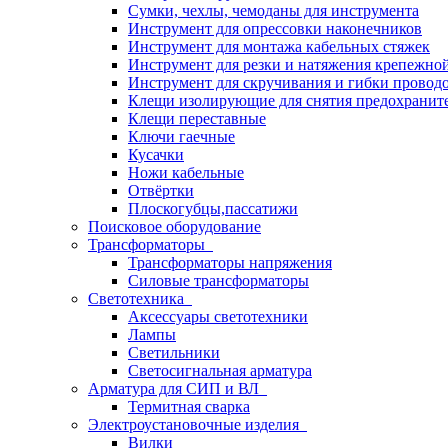
Сумки, чехлы, чемоданы для инструмента
Инструмент для опрессовки наконечников
Инструмент для монтажа кабельных стяжек
Инструмент для резки и натяжения крепежно
Инструмент для скручивания и гибки провод
Клещи изолирующие для снятия предохранит
Клещи переставные
Ключи гаечные
Кусачки
Ножи кабельные
Отвёртки
Плоскогубцы,пассатижи
Поисковое оборудование
Трансформаторы
Трансформаторы напряжения
Силовые трансформаторы
Светотехника
Аксессуары светотехники
Лампы
Светильники
Светосигнальная арматура
Арматура для СИП и ВЛ
Термитная сварка
Электроустановочные изделия
Вилки