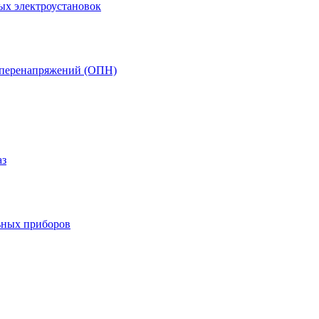
ых электроустановок
т перенапряжений (ОПН)
аз
ьных приборов