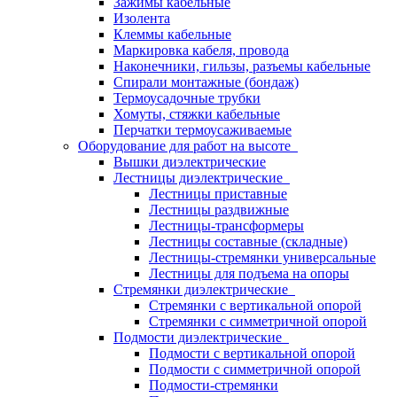
Зажимы кабельные
Изолента
Клеммы кабельные
Маркировка кабеля, провода
Наконечники, гильзы, разъемы кабельные
Спирали монтажные (бондаж)
Термоусадочные трубки
Хомуты, стяжки кабельные
Перчатки термоусаживаемые
Оборудование для работ на высоте
Вышки диэлектрические
Лестницы диэлектрические
Лестницы приставные
Лестницы раздвижные
Лестницы-трансформеры
Лестницы составные (складные)
Лестницы-стремянки универсальные
Лестницы для подъема на опоры
Стремянки диэлектрические
Стремянки с вертикальной опорой
Стремянки с симметричной опорой
Подмости диэлектрические
Подмости с вертикальной опорой
Подмости с симметричной опорой
Подмости-стремянки