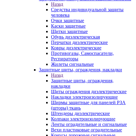
Назад
Средства индивидуальной защиты
человека
Очки защитные
Каски защитные
Щитки защитные
Обувь диэлектрическая
Перчатки диэлектрические
Ковры диэлектрические
Противогазы, Самоспасатели,
Респираторы
Жилеты сигнальные
Защитные щиты, ограждения, накладки
Назад
Защитные щиты, ограждения,
накладки
Щиты ограждения диэлектрические
Накладки электроизолирующие
Ширмы защитные для панелей РЗА
(шторы) ткань
Штендеры диэлектрические
Колпаки электроизолирующие
Ленты оградительные и сигнальные
Вехи пластиковые оградительные
Конусы дорожные сигнальные