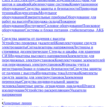
щитов и шкафов
Кабеленесущие системы
Коммутационное
оборудование
Средства защиты и безопасности
Приводная
техника
Конденсаторы
Модульное
оборудование
Измерительные приборы
Оборудование для
работ на высоте
Распродажа склада
Пожарное
оборудование
Инструмент
Силовое оборудование
Поисковое
оборудование
Системы и блоки питания, стабилизаторы, АКБ
-
Средства защиты от падения с высоты
Устройство проверки указателей
Комплектующие средств
электрозащиты
Сигнализаторы напряжения
Лестницы и
стремянки диэлектрические
Стенды и шкафы для хранения
СИЗ
Индикаторы высокого напряжения
Заземлители для
передвижных электроустановок
Комплектующие заземлителей
для передвижных электроустановок
Журналы учета и
регистрации
Знаки и плакаты безопасности
Средства защиты
от падения с высоты
Индикаторы тока
Аптечки
Комплекты
средств защиты для электроустановок
Заземления
переносные
Средства индивидуальной защиты
человека
Защитные щиты, ограждения, накладки
Штанги
изолирующие
Устройство раскрепляющее
Указатели
напряжения
-
Анкерные линии