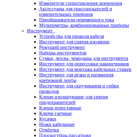
Измерители сопротивления заземления
Аксессуары для трассоискателей и
измерительных приборов
Преобразователи переменного тока
Мультиметры, комбинированные приборы
Инструмент
Устройства для прокола кабеля
Инструмент для снятия изоляции
Режущий инструмент
Наборы инструментов
Сумки, чехлы, чемоданы для инструмента
Инструмент для опрессовки наконечников
Инструмент для монтажа кабельных стяжек
Инструмент для резки и натяжения
крепежной ленты
Инструмент для скручивания и гибки
проводов
Клещи изолирующие для снятия
предохранителей
Клещи переставные
Ключи гаечные
Кусачки
Ножи кабельные
Отвёртки
Плоскогубцы,пассатижи