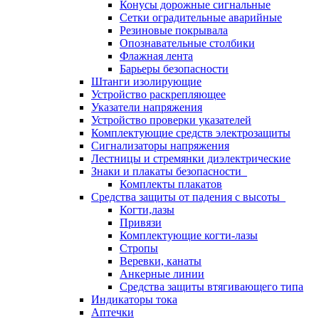
Конусы дорожные сигнальные
Сетки оградительные аварийные
Резиновые покрывала
Опознавательные столбики
Флажная лента
Барьеры безопасности
Штанги изолирующие
Устройство раскрепляющее
Указатели напряжения
Устройство проверки указателей
Комплектующие средств электрозащиты
Сигнализаторы напряжения
Лестницы и стремянки диэлектрические
Знаки и плакаты безопасности
Комплекты плакатов
Средства защиты от падения с высоты
Когти,лазы
Привязи
Комплектующие когти-лазы
Стропы
Веревки, канаты
Анкерные линии
Средства защиты втягивающего типа
Индикаторы тока
Аптечки