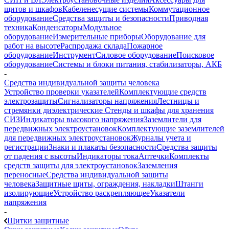
щитов и шкафов
Кабеленесущие системы
Коммутационное
оборудование
Средства защиты и безопасности
Приводная
техника
Конденсаторы
Модульное
оборудование
Измерительные приборы
Оборудование для
работ на высоте
Распродажа склада
Пожарное
оборудование
Инструмент
Силовое оборудование
Поисковое
оборудование
Системы и блоки питания, стабилизаторы, АКБ
-
Средства индивидуальной защиты человека
Устройство проверки указателей
Комплектующие средств
электрозащиты
Сигнализаторы напряжения
Лестницы и
стремянки диэлектрические
Стенды и шкафы для хранения
СИЗ
Индикаторы высокого напряжения
Заземлители для
передвижных электроустановок
Комплектующие заземлителей
для передвижных электроустановок
Журналы учета и
регистрации
Знаки и плакаты безопасности
Средства защиты
от падения с высоты
Индикаторы тока
Аптечки
Комплекты
средств защиты для электроустановок
Заземления
переносные
Средства индивидуальной защиты
человека
Защитные щиты, ограждения, накладки
Штанги
изолирующие
Устройство раскрепляющее
Указатели
напряжения
-
Щитки защитные