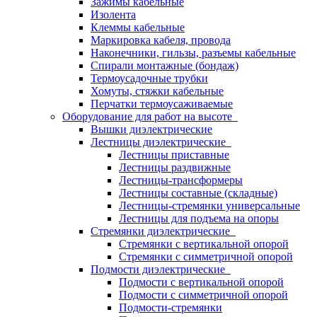
Зажимы кабельные
Изолента
Клеммы кабельные
Маркировка кабеля, провода
Наконечники, гильзы, разъемы кабельные
Спирали монтажные (бондаж)
Термоусадочные трубки
Хомуты, стяжки кабельные
Перчатки термоусаживаемые
Оборудование для работ на высоте
Вышки диэлектрические
Лестницы диэлектрические
Лестницы приставные
Лестницы раздвижные
Лестницы-трансформеры
Лестницы составные (складные)
Лестницы-стремянки универсальные
Лестницы для подъема на опоры
Стремянки диэлектрические
Стремянки с вертикальной опорой
Стремянки с симметричной опорой
Подмости диэлектрические
Подмости с вертикальной опорой
Подмости с симметричной опорой
Подмости-стремянки