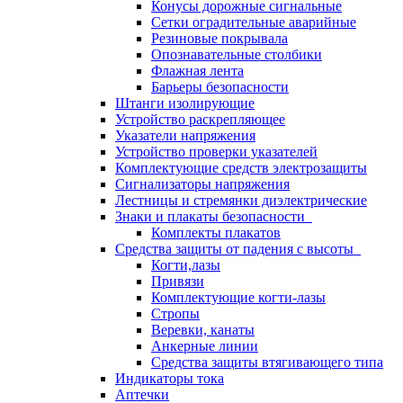
Конусы дорожные сигнальные
Сетки оградительные аварийные
Резиновые покрывала
Опознавательные столбики
Флажная лента
Барьеры безопасности
Штанги изолирующие
Устройство раскрепляющее
Указатели напряжения
Устройство проверки указателей
Комплектующие средств электрозащиты
Сигнализаторы напряжения
Лестницы и стремянки диэлектрические
Знаки и плакаты безопасности
Комплекты плакатов
Средства защиты от падения с высоты
Когти,лазы
Привязи
Комплектующие когти-лазы
Стропы
Веревки, канаты
Анкерные линии
Средства защиты втягивающего типа
Индикаторы тока
Аптечки