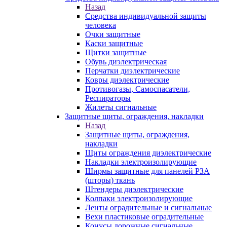
Назад
Средства индивидуальной защиты
человека
Очки защитные
Каски защитные
Щитки защитные
Обувь диэлектрическая
Перчатки диэлектрические
Ковры диэлектрические
Противогазы, Самоспасатели,
Респираторы
Жилеты сигнальные
Защитные щиты, ограждения, накладки
Назад
Защитные щиты, ограждения,
накладки
Щиты ограждения диэлектрические
Накладки электроизолирующие
Ширмы защитные для панелей РЗА
(шторы) ткань
Штендеры диэлектрические
Колпаки электроизолирующие
Ленты оградительные и сигнальные
Вехи пластиковые оградительные
Конусы дорожные сигнальные