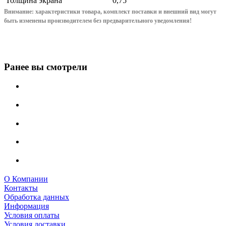
Толщина экрана
0,75
Внимание: характеристики товара, комплект поставки и внешний вид могут
быть изменены производителем без предварительного уведом
ления!
Ранее вы смотрели
О Компании
Контакты
Обработка данных
Информация
Условия оплаты
Условия доставки