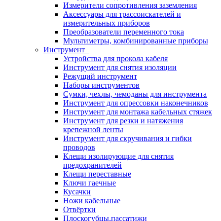
Измерители сопротивления заземления
Аксессуары для трассоискателей и
измерительных приборов
Преобразователи переменного тока
Мультиметры, комбинированные приборы
Инструмент
Устройства для прокола кабеля
Инструмент для снятия изоляции
Режущий инструмент
Наборы инструментов
Сумки, чехлы, чемоданы для инструмента
Инструмент для опрессовки наконечников
Инструмент для монтажа кабельных стяжек
Инструмент для резки и натяжения
крепежной ленты
Инструмент для скручивания и гибки
проводов
Клещи изолирующие для снятия
предохранителей
Клещи переставные
Ключи гаечные
Кусачки
Ножи кабельные
Отвёртки
Плоскогубцы,пассатижи