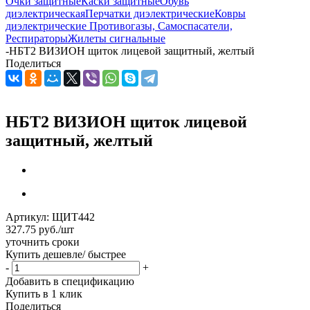
Очки защитные
Каски защитные
Обувь
диэлектрическая
Перчатки диэлектрические
Ковры
диэлектрические
Противогазы, Самоспасатели,
Респираторы
Жилеты сигнальные
-
НБТ2 ВИЗИОН щиток лицевой защитный, желтый
Поделиться
НБТ2 ВИЗИОН щиток лицевой
защитный, желтый
Артикул:
ЩИТ442
327.75
руб.
/шт
уточнить сроки
Купить дешевле/ быстрее
-
+
Добавить в спецификацию
Купить в 1 клик
Поделиться