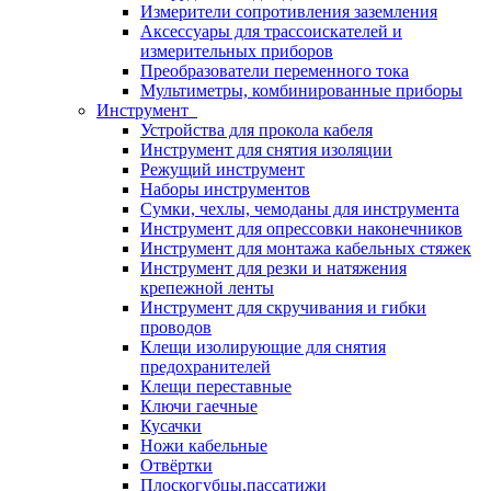
Измерители сопротивления заземления
Аксессуары для трассоискателей и
измерительных приборов
Преобразователи переменного тока
Мультиметры, комбинированные приборы
Инструмент
Устройства для прокола кабеля
Инструмент для снятия изоляции
Режущий инструмент
Наборы инструментов
Сумки, чехлы, чемоданы для инструмента
Инструмент для опрессовки наконечников
Инструмент для монтажа кабельных стяжек
Инструмент для резки и натяжения
крепежной ленты
Инструмент для скручивания и гибки
проводов
Клещи изолирующие для снятия
предохранителей
Клещи переставные
Ключи гаечные
Кусачки
Ножи кабельные
Отвёртки
Плоскогубцы,пассатижи