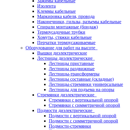
Зажимы кабельные
Изолента
Клеммы кабельные
Маркировка кабеля, провода
Наконечники, гильзы, разъемы кабельные
Спирали монтажные (бондаж)
Термоусадочные трубки
Хомуты, стяжки кабельные
Перчатки термоусаживаемые
Оборудование для работ на высоте
Вышки диэлектрические
Лестницы диэлектрические
Лестницы приставные
Лестницы раздвижные
Лестницы-трансформеры
Лестницы составные (складные)
Лестницы-стремянки универсальные
Лестницы для подъема на опоры
Стремянки диэлектрические
Стремянки с вертикальной опорой
Стремянки с симметричной опорой
Подмости диэлектрические
Подмости с вертикальной опорой
Подмости с симметричной опорой
Подмости-стремянки