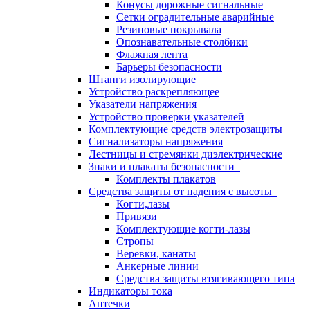
Конусы дорожные сигнальные
Сетки оградительные аварийные
Резиновые покрывала
Опознавательные столбики
Флажная лента
Барьеры безопасности
Штанги изолирующие
Устройство раскрепляющее
Указатели напряжения
Устройство проверки указателей
Комплектующие средств электрозащиты
Сигнализаторы напряжения
Лестницы и стремянки диэлектрические
Знаки и плакаты безопасности
Комплекты плакатов
Средства защиты от падения с высоты
Когти,лазы
Привязи
Комплектующие когти-лазы
Стропы
Веревки, канаты
Анкерные линии
Средства защиты втягивающего типа
Индикаторы тока
Аптечки