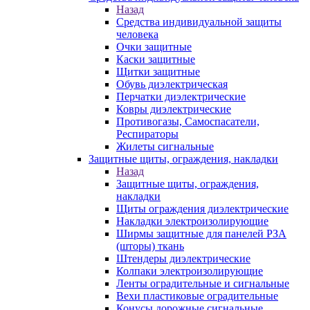
Назад
Средства индивидуальной защиты
человека
Очки защитные
Каски защитные
Щитки защитные
Обувь диэлектрическая
Перчатки диэлектрические
Ковры диэлектрические
Противогазы, Самоспасатели,
Респираторы
Жилеты сигнальные
Защитные щиты, ограждения, накладки
Назад
Защитные щиты, ограждения,
накладки
Щиты ограждения диэлектрические
Накладки электроизолирующие
Ширмы защитные для панелей РЗА
(шторы) ткань
Штендеры диэлектрические
Колпаки электроизолирующие
Ленты оградительные и сигнальные
Вехи пластиковые оградительные
Конусы дорожные сигнальные