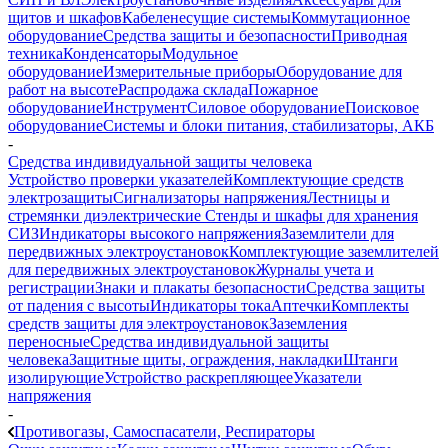
щитов и шкафов
Кабеленесущие системы
Коммутационное
оборудование
Средства защиты и безопасности
Приводная
техника
Конденсаторы
Модульное
оборудование
Измерительные приборы
Оборудование для
работ на высоте
Распродажа склада
Пожарное
оборудование
Инструмент
Силовое оборудование
Поисковое
оборудование
Системы и блоки питания, стабилизаторы, АКБ
-
Средства индивидуальной защиты человека
Устройство проверки указателей
Комплектующие средств
электрозащиты
Сигнализаторы напряжения
Лестницы и
стремянки диэлектрические
Стенды и шкафы для хранения
СИЗ
Индикаторы высокого напряжения
Заземлители для
передвижных электроустановок
Комплектующие заземлителей
для передвижных электроустановок
Журналы учета и
регистрации
Знаки и плакаты безопасности
Средства защиты
от падения с высоты
Индикаторы тока
Аптечки
Комплекты
средств защиты для электроустановок
Заземления
переносные
Средства индивидуальной защиты
человека
Защитные щиты, ограждения, накладки
Штанги
изолирующие
Устройство раскрепляющее
Указатели
напряжения
-
Противогазы, Самоспасатели, Респираторы