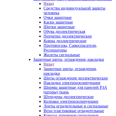
Назад
Средства индивидуальной защиты
человека
Очки защитные
Каски защитные
Щитки защитные
Обувь диэлектрическая
Перчатки диэлектрические
Ковры диэлектрические
Противогазы, Самоспасатели,
Респираторы
Жилеты сигнальные
Защитные щиты, ограждения, накладки
Назад
Защитные щиты, ограждения,
накладки
Щиты ограждения диэлектрические
Накладки электроизолирующие
Ширмы защитные для панелей РЗА
(шторы) ткань
Штендеры диэлектрические
Колпаки электроизолирующие
Ленты оградительные и сигнальные
Вехи пластиковые оградительные
Конусы дорожные сигнальные