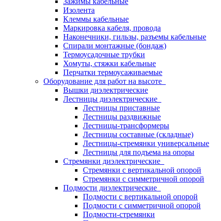
Зажимы кабельные
Изолента
Клеммы кабельные
Маркировка кабеля, провода
Наконечники, гильзы, разъемы кабельные
Спирали монтажные (бондаж)
Термоусадочные трубки
Хомуты, стяжки кабельные
Перчатки термоусаживаемые
Оборудование для работ на высоте
Вышки диэлектрические
Лестницы диэлектрические
Лестницы приставные
Лестницы раздвижные
Лестницы-трансформеры
Лестницы составные (складные)
Лестницы-стремянки универсальные
Лестницы для подъема на опоры
Стремянки диэлектрические
Стремянки с вертикальной опорой
Стремянки с симметричной опорой
Подмости диэлектрические
Подмости с вертикальной опорой
Подмости с симметричной опорой
Подмости-стремянки