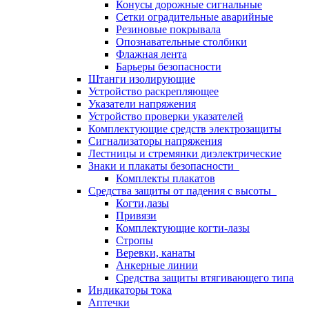
Конусы дорожные сигнальные
Сетки оградительные аварийные
Резиновые покрывала
Опознавательные столбики
Флажная лента
Барьеры безопасности
Штанги изолирующие
Устройство раскрепляющее
Указатели напряжения
Устройство проверки указателей
Комплектующие средств электрозащиты
Сигнализаторы напряжения
Лестницы и стремянки диэлектрические
Знаки и плакаты безопасности
Комплекты плакатов
Средства защиты от падения с высоты
Когти,лазы
Привязи
Комплектующие когти-лазы
Стропы
Веревки, канаты
Анкерные линии
Средства защиты втягивающего типа
Индикаторы тока
Аптечки