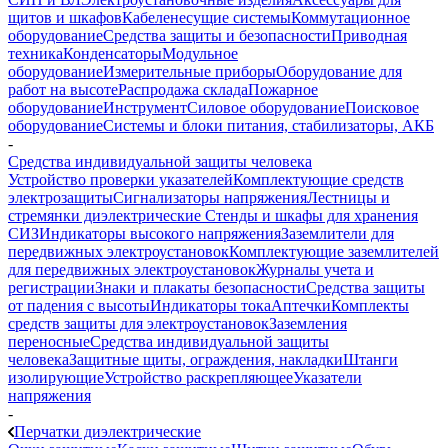
щитов и шкафов
Кабеленесущие системы
Коммутационное
оборудование
Средства защиты и безопасности
Приводная
техника
Конденсаторы
Модульное
оборудование
Измерительные приборы
Оборудование для
работ на высоте
Распродажа склада
Пожарное
оборудование
Инструмент
Силовое оборудование
Поисковое
оборудование
Системы и блоки питания, стабилизаторы, АКБ
-
Средства индивидуальной защиты человека
Устройство проверки указателей
Комплектующие средств
электрозащиты
Сигнализаторы напряжения
Лестницы и
стремянки диэлектрические
Стенды и шкафы для хранения
СИЗ
Индикаторы высокого напряжения
Заземлители для
передвижных электроустановок
Комплектующие заземлителей
для передвижных электроустановок
Журналы учета и
регистрации
Знаки и плакаты безопасности
Средства защиты
от падения с высоты
Индикаторы тока
Аптечки
Комплекты
средств защиты для электроустановок
Заземления
переносные
Средства индивидуальной защиты
человека
Защитные щиты, ограждения, накладки
Штанги
изолирующие
Устройство раскрепляющее
Указатели
напряжения
-
Перчатки диэлектрические