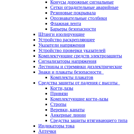
Конусы дорожные сигнальные
Сетки оградительные аварийные
Резиновые покрывала
Опознавательные столбики
Флажная лента
Барьеры безопасности
Штанги изолирующие
Устройство раскрепляющее
Указатели напряжения
Устройство проверки указателей
Комплектующие средств электрозащиты
Сигнализаторы напряжения
Лестницы и стремянки диэлектрические
Знаки и плакаты безопасности
Комплекты плакатов
Средства защиты от падения с высоты
Когти,лазы
Привязи
Комплектующие когти-лазы
Стропы
Веревки, канаты
Анкерные линии
Средства защиты втягивающего типа
Индикаторы тока
Аптечки