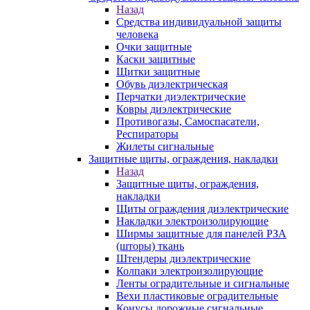
Назад
Средства индивидуальной защиты
человека
Очки защитные
Каски защитные
Щитки защитные
Обувь диэлектрическая
Перчатки диэлектрические
Ковры диэлектрические
Противогазы, Самоспасатели,
Респираторы
Жилеты сигнальные
Защитные щиты, ограждения, накладки
Назад
Защитные щиты, ограждения,
накладки
Щиты ограждения диэлектрические
Накладки электроизолирующие
Ширмы защитные для панелей РЗА
(шторы) ткань
Штендеры диэлектрические
Колпаки электроизолирующие
Ленты оградительные и сигнальные
Вехи пластиковые оградительные
Конусы дорожные сигнальные