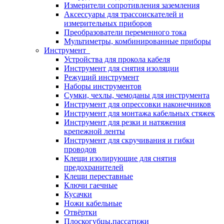
Измерители сопротивления заземления
Аксессуары для трассоискателей и
измерительных приборов
Преобразователи переменного тока
Мультиметры, комбинированные приборы
Инструмент
Устройства для прокола кабеля
Инструмент для снятия изоляции
Режущий инструмент
Наборы инструментов
Сумки, чехлы, чемоданы для инструмента
Инструмент для опрессовки наконечников
Инструмент для монтажа кабельных стяжек
Инструмент для резки и натяжения
крепежной ленты
Инструмент для скручивания и гибки
проводов
Клещи изолирующие для снятия
предохранителей
Клещи переставные
Ключи гаечные
Кусачки
Ножи кабельные
Отвёртки
Плоскогубцы,пассатижи