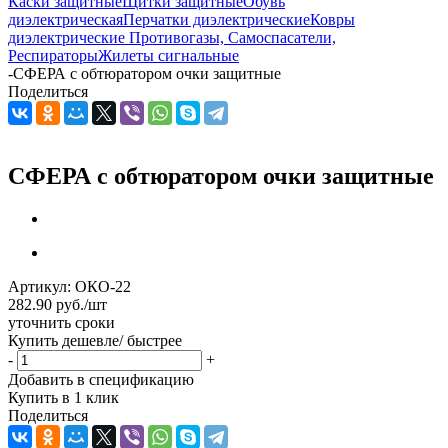
Каски защитные
Щитки защитные
Обувь
диэлектрическая
Перчатки диэлектрические
Ковры
диэлектрические
Противогазы, Самоспасатели,
Респираторы
Жилеты сигнальные
-
СФЕРА с обтюратором очки защитные
Поделиться
СФЕРА с обтюратором очки защитные
Артикул:
ОКО-22
282.90
руб.
/шт
уточнить сроки
Купить дешевле/ быстрее
-
+
Добавить в спецификацию
Купить в 1 клик
Поделиться