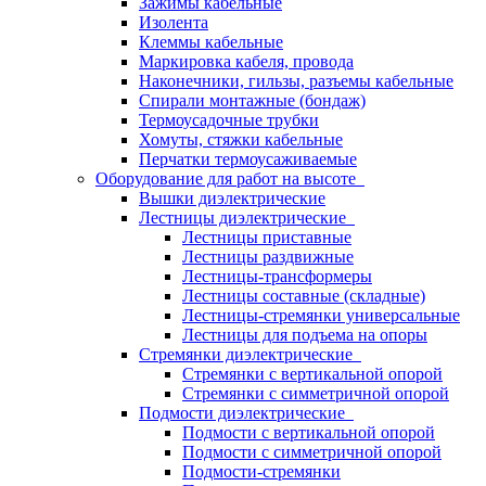
Зажимы кабельные
Изолента
Клеммы кабельные
Маркировка кабеля, провода
Наконечники, гильзы, разъемы кабельные
Спирали монтажные (бондаж)
Термоусадочные трубки
Хомуты, стяжки кабельные
Перчатки термоусаживаемые
Оборудование для работ на высоте
Вышки диэлектрические
Лестницы диэлектрические
Лестницы приставные
Лестницы раздвижные
Лестницы-трансформеры
Лестницы составные (складные)
Лестницы-стремянки универсальные
Лестницы для подъема на опоры
Стремянки диэлектрические
Стремянки с вертикальной опорой
Стремянки с симметричной опорой
Подмости диэлектрические
Подмости с вертикальной опорой
Подмости с симметричной опорой
Подмости-стремянки