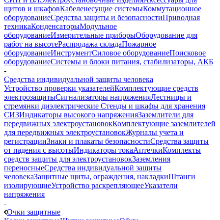
щитов и шкафов
Кабеленесущие системы
Коммутационное
оборудование
Средства защиты и безопасности
Приводная
техника
Конденсаторы
Модульное
оборудование
Измерительные приборы
Оборудование для
работ на высоте
Распродажа склада
Пожарное
оборудование
Инструмент
Силовое оборудование
Поисковое
оборудование
Системы и блоки питания, стабилизаторы, АКБ
-
Средства индивидуальной защиты человека
Устройство проверки указателей
Комплектующие средств
электрозащиты
Сигнализаторы напряжения
Лестницы и
стремянки диэлектрические
Стенды и шкафы для хранения
СИЗ
Индикаторы высокого напряжения
Заземлители для
передвижных электроустановок
Комплектующие заземлителей
для передвижных электроустановок
Журналы учета и
регистрации
Знаки и плакаты безопасности
Средства защиты
от падения с высоты
Индикаторы тока
Аптечки
Комплекты
средств защиты для электроустановок
Заземления
переносные
Средства индивидуальной защиты
человека
Защитные щиты, ограждения, накладки
Штанги
изолирующие
Устройство раскрепляющее
Указатели
напряжения
-
Очки защитные