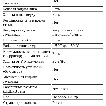
Нет
заушнике
Боковая защита лица
Есть
Защита лица сверху
Есть
Регулировка угла наклона
Нет
стекла
Регулировка длины
Регулировка длины
заушников
наголовной ленты
Панорамный обзор
Есть
Рабочие температуры
– 5 °С до + 50 °С
Возможность использования
Есть
с корригирующими очками
Защита от УФ излучения
Есть/Нет
Возможность установки
Нет
обтюратора
Увеличенная ширина
Нет
заушника
Габаритные размеры
78х170х90
(ДхШхВ), мм
Вес
Не более 120 гр.
Страна производства
Россия