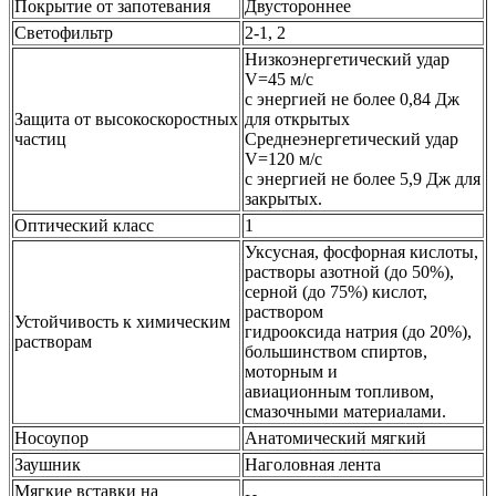
Покрытие от запотевания
Двустороннее
Светофильтр
2-1, 2
Низкоэнергетический удар
V=45 м/с
с энергией не более 0,84 Дж
Защита от высокоскоростных
для открытых
частиц
Среднеэнергетический удар
V=120 м/с
с энергией не более 5,9 Дж для
закрытых.
Оптический класс
1
Уксусная, фосфорная кислоты,
растворы азотной (до 50%),
серной (до 75%) кислот,
раствором
Устойчивость к химическим
гидрооксида натрия (до 20%),
растворам
большинством спиртов,
моторным и
авиационным топливом,
смазочными материалами.
Носоупор
Анатомический мягкий
Заушник
Наголовная лента
Мягкие вставки на