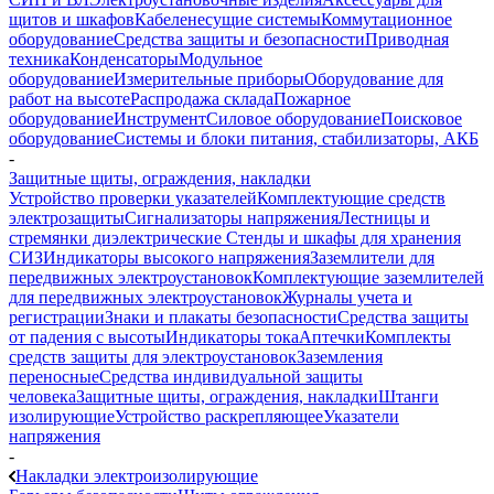
щитов и шкафов
Кабеленесущие системы
Коммутационное
оборудование
Средства защиты и безопасности
Приводная
техника
Конденсаторы
Модульное
оборудование
Измерительные приборы
Оборудование для
работ на высоте
Распродажа склада
Пожарное
оборудование
Инструмент
Силовое оборудование
Поисковое
оборудование
Системы и блоки питания, стабилизаторы, АКБ
-
Защитные щиты, ограждения, накладки
Устройство проверки указателей
Комплектующие средств
электрозащиты
Сигнализаторы напряжения
Лестницы и
стремянки диэлектрические
Стенды и шкафы для хранения
СИЗ
Индикаторы высокого напряжения
Заземлители для
передвижных электроустановок
Комплектующие заземлителей
для передвижных электроустановок
Журналы учета и
регистрации
Знаки и плакаты безопасности
Средства защиты
от падения с высоты
Индикаторы тока
Аптечки
Комплекты
средств защиты для электроустановок
Заземления
переносные
Средства индивидуальной защиты
человека
Защитные щиты, ограждения, накладки
Штанги
изолирующие
Устройство раскрепляющее
Указатели
напряжения
-
Накладки электроизолирующие