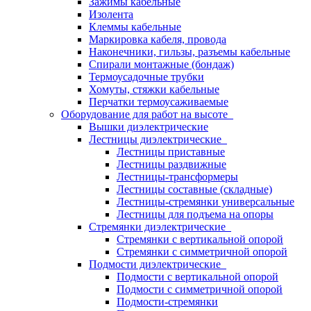
Зажимы кабельные
Изолента
Клеммы кабельные
Маркировка кабеля, провода
Наконечники, гильзы, разъемы кабельные
Спирали монтажные (бондаж)
Термоусадочные трубки
Хомуты, стяжки кабельные
Перчатки термоусаживаемые
Оборудование для работ на высоте
Вышки диэлектрические
Лестницы диэлектрические
Лестницы приставные
Лестницы раздвижные
Лестницы-трансформеры
Лестницы составные (складные)
Лестницы-стремянки универсальные
Лестницы для подъема на опоры
Стремянки диэлектрические
Стремянки с вертикальной опорой
Стремянки с симметричной опорой
Подмости диэлектрические
Подмости с вертикальной опорой
Подмости с симметричной опорой
Подмости-стремянки