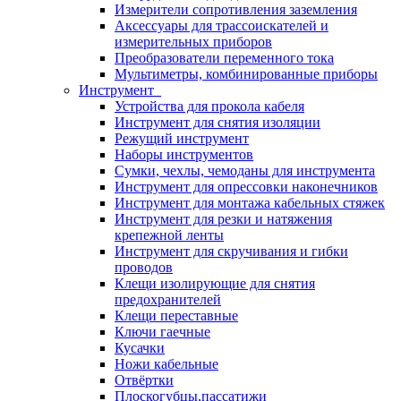
Измерители сопротивления заземления
Аксессуары для трассоискателей и
измерительных приборов
Преобразователи переменного тока
Мультиметры, комбинированные приборы
Инструмент
Устройства для прокола кабеля
Инструмент для снятия изоляции
Режущий инструмент
Наборы инструментов
Сумки, чехлы, чемоданы для инструмента
Инструмент для опрессовки наконечников
Инструмент для монтажа кабельных стяжек
Инструмент для резки и натяжения
крепежной ленты
Инструмент для скручивания и гибки
проводов
Клещи изолирующие для снятия
предохранителей
Клещи переставные
Ключи гаечные
Кусачки
Ножи кабельные
Отвёртки
Плоскогубцы,пассатижи