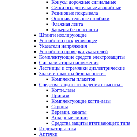
Конусы дорожные сигнальные
Сетки оградительные аварийные
Резиновые покрывала
Опознавательные столбики
Флажная лента
Барьеры безопасности
Штанги изолирующие
Устройство раскрепляющее
Указатели напряжения
Устройство проверки указателей
Комплектующие средств электрозащиты
Сигнализаторы напряжения
Лестницы и стремянки диэлектрические
Знаки и плакаты безопасности
Комплекты плакатов
Средства защиты от падения с высоты
Когти,лазы
Привязи
Комплектующие когти-лазы
Стропы
Веревки, канаты
Анкерные линии
Средства защиты втягивающего типа
Индикаторы тока
Аптечки