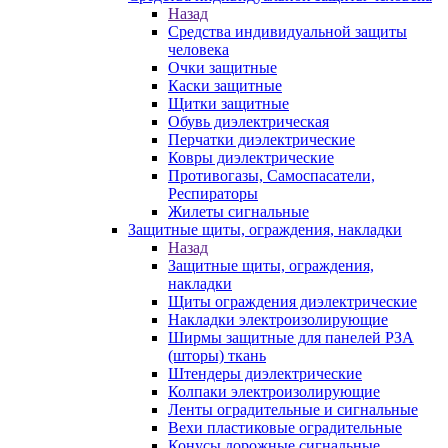
Назад
Средства индивидуальной защиты
человека
Очки защитные
Каски защитные
Щитки защитные
Обувь диэлектрическая
Перчатки диэлектрические
Ковры диэлектрические
Противогазы, Самоспасатели,
Респираторы
Жилеты сигнальные
Защитные щиты, ограждения, накладки
Назад
Защитные щиты, ограждения,
накладки
Щиты ограждения диэлектрические
Накладки электроизолирующие
Ширмы защитные для панелей РЗА
(шторы) ткань
Штендеры диэлектрические
Колпаки электроизолирующие
Ленты оградительные и сигнальные
Вехи пластиковые оградительные
Конусы дорожные сигнальные