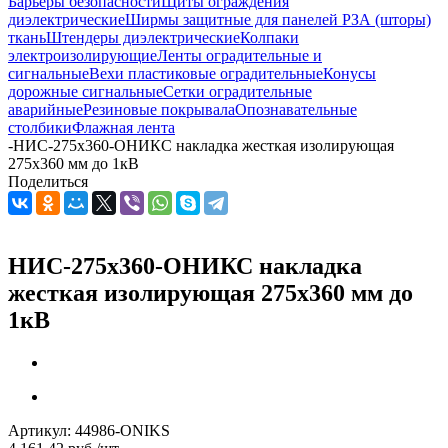
Барьеры безопасности
Щиты ограждения
диэлектрические
Ширмы защитные для панелей РЗА (шторы)
ткань
Штендеры диэлектрические
Колпаки
электроизолирующие
Ленты оградительные и
сигнальные
Вехи пластиковые оградительные
Конусы
дорожные сигнальные
Сетки оградительные
аварийные
Резиновые покрывала
Опознавательные
столбики
Флажная лента
-
НИС-275х360-ОНИКС накладка жесткая изолирующая
275х360 мм до 1кВ
Поделиться
НИС-275х360-ОНИКС накладка
жесткая изолирующая 275х360 мм до
1кВ
Артикул:
44986-ONIKS