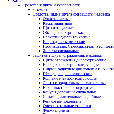
Каталог
Средства защиты и безопасности
Заземления переносные
Средства индивидуальной защиты человека
Очки защитные
Каски защитные
Щитки защитные
Обувь диэлектрическая
Перчатки диэлектрические
Ковры диэлектрические
Противогазы, Самоспасатели, Респират
Жилеты сигнальные
Защитные щиты, ограждения, накладки
Щиты ограждения диэлектрические
Накладки электроизолирующие
Ширмы защитные для панелей РЗА (што
Штендеры диэлектрические
Колпаки электроизолирующие
Ленты оградительные и сигнальные
Вехи пластиковые оградительные
Конусы дорожные сигнальные
Сетки оградительные аварийные
Резиновые покрывала
Опознавательные столбики
Флажная лента