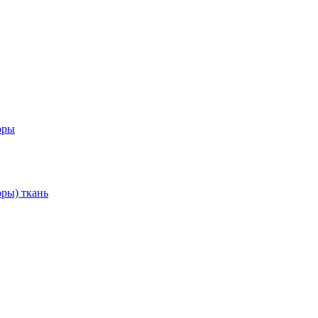
оры
ры) ткань