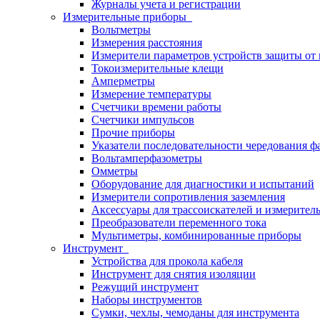
Журналы учета и регистрации
Измерительные приборы
Вольтметры
Измерения расстояния
Измерители параметров устройств защиты о
Токоизмерительные клещи
Амперметры
Измерение температуры
Счетчики времени работы
Счетчики импульсов
Прочие приборы
Указатели последовательности чередования ф
Вольтамперфазометры
Омметры
Оборудование для диагностики и испытаний
Измерители сопротивления заземления
Аксессуары для трассоискателей и измерител
Преобразователи переменного тока
Мультиметры, комбинированные приборы
Инструмент
Устройства для прокола кабеля
Инструмент для снятия изоляции
Режущий инструмент
Наборы инструментов
Сумки, чехлы, чемоданы для инструмента