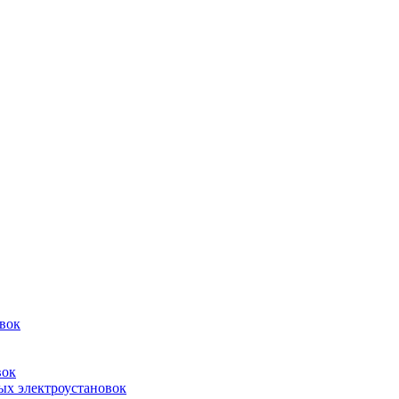
овок
вок
ых электроустановок