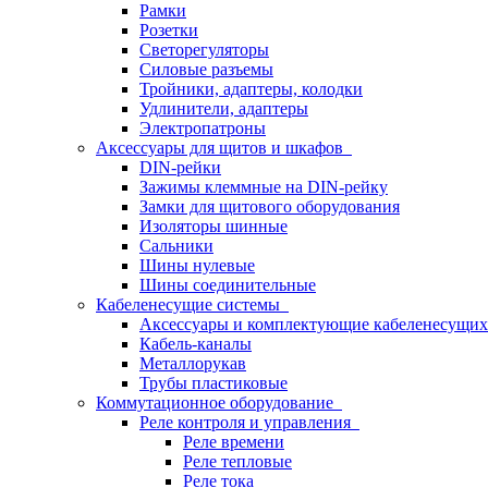
Рамки
Розетки
Светорегуляторы
Силовые разъемы
Тройники, адаптеры, колодки
Удлинители, адаптеры
Электропатроны
Аксессуары для щитов и шкафов
DIN-рейки
Зажимы клеммные на DIN-рейку
Замки для щитового оборудования
Изоляторы шинные
Сальники
Шины нулевые
Шины соединительные
Кабеленесущие системы
Аксессуары и комплектующие кабеленесущих
Кабель-каналы
Металлорукав
Трубы пластиковые
Коммутационное оборудование
Реле контроля и управления
Реле времени
Реле тепловые
Реле тока